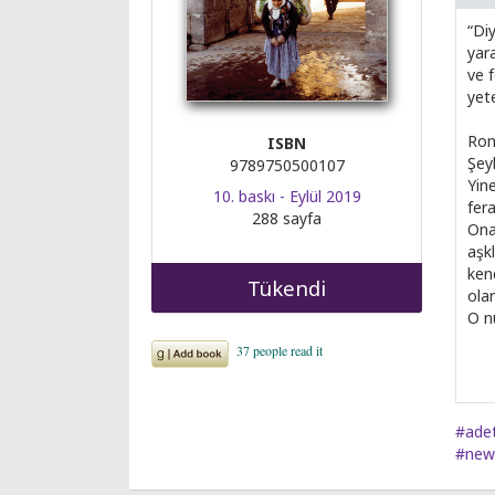
“Di
yar
ve 
yet
Rom
ISBN
Şeyh
9789750500107
Yin
10. baskı - Eylül 2019
fera
288 sayfa
Ona 
aşk
kend
Tükendi
ola
O n
#ade
#new