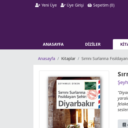
Yeni Üye
Üye Girişi
Sepetim (
0
)
ANASAYFA
DİZİLER
Kİ
Anasayfa
Kitaplar
Sırrını Surlarına Fısılday
Sır
Şeyh
“Diya
yaral
felak
sesle