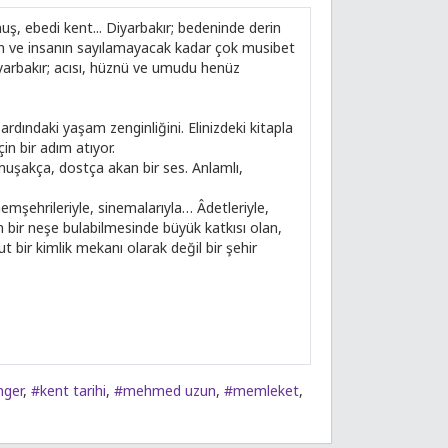
ş, ebedi kent... Diyarbakır; bedeninde derin
nın ve insanın sayılamayacak kadar çok musibet
Diyarbakır; acısı, hüznü ve umudu henüz
dındaki yaşam zenginliğini. Elinizdeki kitapla
in bir adım atıyor.
muşakça, dostça akan bir ses. Anlamlı,
hemşehrileriyle, sinemalarıyla… Âdetleriyle,
 bir neşe bulabilmesinde büyük katkısı olan,
t bir kimlik mekanı olarak değil bir şehir
nger
,
#kent tarihi
,
#mehmed uzun
,
#memleket
,