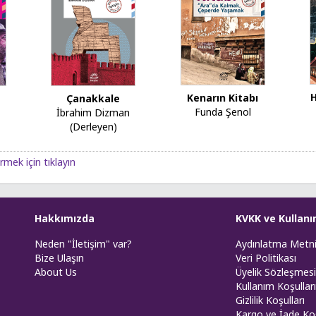
H
Kenarın Kitabı
Çanakkale
Funda Şenol
İbrahim Dizman
(Derleyen)
rmek için tıklayın
Hakkımızda
KVKK ve Kullanı
Neden "İletişim" var?
Aydınlatma Metn
Bize Ulaşın
Veri Politikası
About Us
Üyelik Sözleşmesi
Kullanım Koşulları
Gizlilik Koşulları
Kargo ve İade Koş