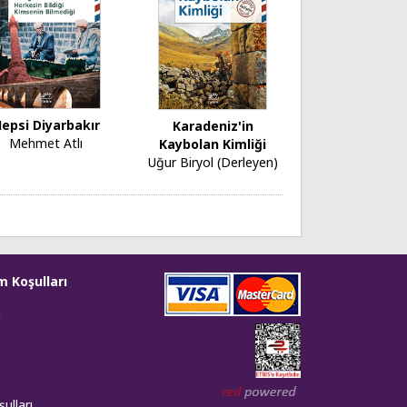
epsi Diyarbakır
Karadeniz'in
Mehmet Atlı
Kaybolan Kimliği
Uğur Biryol (Derleyen)
m Koşulları
i
Web tasarım: Red Bilişim
ulları