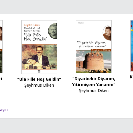
K
"Diyarbekir Diyarım,
i
"Ula Fılle Hoş Geldin"
Yitirmişem Yanarım"
Şeyhmus Diken
Şeyhmus Diken
layın