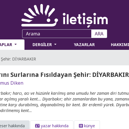
ARA
TAPLAR
DERGİLER
YAZARLAR
HAKKIM
an Şehir: DİYARBAKIR
rını Surlarına Fısıldayan Şehir: DİYARBAKIR
mus Diken
rbakır; harcı, acı ve hüzünle karılmış ama umudu her zaman diri tutmuş
ar açılmış yaralı kent... Diyarbakır; ahir zamanlardan bu yana, zaman
etine karşı durabilmiş, dayanabilmiş bir kent. Bir erdemli yürek. Diyar
ndirilmemiş kent…
eser hakkında
yazar hakkında
künye