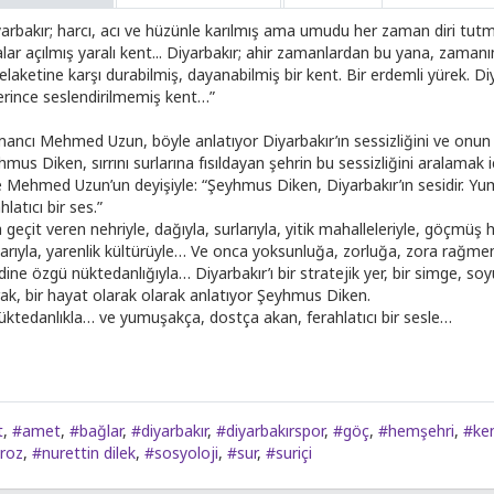
yarbakır; harcı, acı ve hüzünle karılmış ama umudu her zaman diri tutmu
alar açılmış yaralı kent... Diyarbakır; ahir zamanlardan bu yana, zama
felaketine karşı durabilmiş, dayanabilmiş bir kent. Bir erdemli yürek. 
erince seslendirilmemiş kent…”
ancı Mehmed Uzun, böyle anlatıyor Diyarbakır’ın sessizliğini ve onun ar
mus Diken, sırrını surlarına fısıldayan şehrin bu sessizliğini aralamak iç
e Mehmed Uzun’un deyişiyle: “Şeyhmus Diken, Diyarbakır’ın sesidir. Yu
hlatıcı bir ses.”
geçit veren nehriyle, dağıyla, surlarıyla, yitik mahalleleriyle, göçmüş 
larıyla, yarenlik kültürüyle… Ve onca yoksunluğa, zorluğa, zora rağmen
ine özgü nüktedanlığıyla… Diyarbakır’ı bir stratejik yer, bir simge, soyu
rak, bir hayat olarak olarak anlatıyor Şeyhmus Diken.
üktedanlıkla… ve yumuşakça, dostça akan, ferahlatıcı bir sesle…
t
,
#amet
,
#bağlar
,
#diyarbakır
,
#diyarbakırspor
,
#göç
,
#hemşehri
,
#ke
roz
,
#nurettin dilek
,
#sosyoloji
,
#sur
,
#suriçi