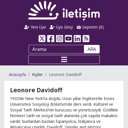
Yeni Üye
Üye Girişi
Sepetim (
0
)
ARA
Anasayfa
Kişiler
Leonore Davidoff
Leonore Davidoff
1932’de New York’ta doğdu. Uzun yıllar İngiltere’de Essex
Üniversitesi Sosyoloji Bölümü’nde ders verdi. Kültürel ve
Sosyal Tarih Merkezi’nin kurucusu ve yöneticisiydi. Özellikle
feminist tarih ve sosyal tarih alanında çok sayıda makalesi
vardır; bunlardan bazıları İspanyolca, İtalyanca ve
Almanca’ya çevrildi. Davidoff, Gender and History