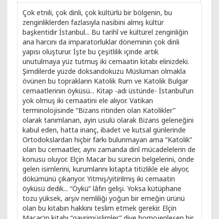
Çok etnili, çok dinli, çok kültürlü bir bölgenin, bu
zenginliklerden fazlasıyla nasibini almış kültür
başkentidir İstanbul... Bu tarihî ve kültürel zenginliğin
ana harcını da imparatorluklar döneminin çok dinli
yapısı oluşturur. İşte bu çeşitlilik içinde artık
unutulmaya yüz tutmuş iki cemaatin kitabı elinizdeki.
Şimdilerde yüzde doksandokuzu Müslüman olmakla
övünen bu toprakların Katolik Rum ve Katolik Bulgar
cemaatlerinin öyküsü... Kitap -adı üstünde- İstanbul’un
yok olmuş iki cemaatini ele alıyor. Vatikan
terminolojisinde “Bizans ritinden olan Katolikler”
olarak tanımlanan, ayin usulü olarak Bizans geleneğini
kabul eden, hatta inanç, ibadet ve kutsal günlerinde
Ortodokslardan hiçbir farkı bulunmayan ama “Katolik”
olan bu cemaatler, aynı zamanda dinî mücadelelerin de
konusu oluyor. Elçin Macar bu sürecin belgelerini, önde
gelen isimlerini, kurumlarını kitapta titizlikle ele alıyor,
dökümünü çıkarıyor. Yitmiş/yitirilmiş iki cemaatin
öyküsü dedik... “Öykü” lâfın gelişi. Yoksa kütüphane
tozu yüksek, arşiv nemliliği yoğun bir emeğin ürünü
olan bu kitabın hakkını teslim etmek gerekir. Elçin
Macar’ın kitabı “gayrimüslimler” diye homojenleşen bir