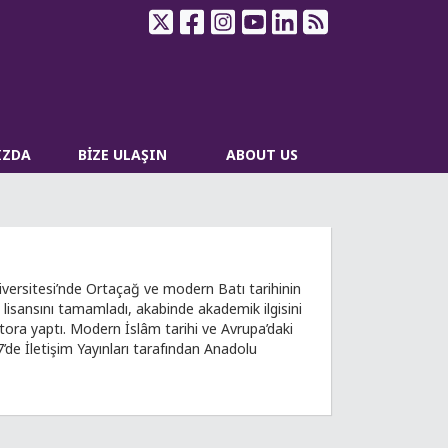
IZDA
BİZE ULAŞIN
ABOUT US
iversitesi’nde Ortaçağ ve modern Batı tarihinin
k lisansını tamamladı, akabinde akademik ilgisini
ktora yaptı. Modern İslâm tarihi ve Avrupa’daki
’de İletişim Yayınları tarafından Anadolu