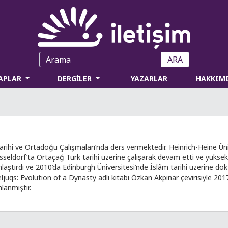
ARA
TAPLAR
DERGİLER
YAZARLAR
HAKKIM
Tarihi ve Ortadoğu Çalışmaları’nda ders vermektedir. Heinrich-Heine Ün
 Düsseldorf’ta Ortaçağ Türk tarihi üzerine çalışarak devam etti ve yükse
laştırdı ve 2010’da Edinburgh Üniversitesi’nde İslâm tarihi üzerine do
ljuqs: Evolution of a Dynasty adlı kitabı Özkan Akpınar çevirisiyle 2017
lanmıştır.