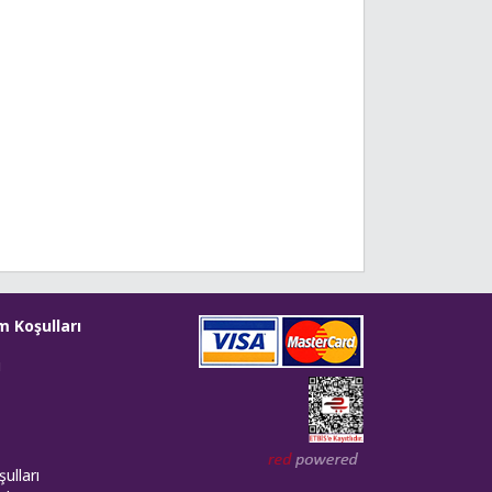
m Koşulları
i
Web tasarım: Red Bilişim
ulları