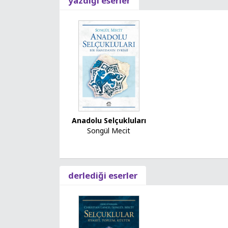
yazdığı eserler
Anadolu Selçukluları
Songül Mecit
derlediği eserler