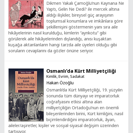
Dikmen Yakalı Çamoğlu’nun Kaynana Ne
Yaptı, Gelin Ne Dedi? ile mercek altına
aldığı ilişkiler, bireysel güç arayışının
toplumsal konumlara ve imkânlara göre
şekillenişini göstermenin yanı sıra aile
hikâyelerinin nasıl kurulduğu, kimlerin “ayrıkotu” gibi
görülerek aile hikâyelerinden dışlandığı, anısı kuşaktan
kuşağa aktarılanların hangi tarzda aile üyeleri olduğu gibi
soruların cevaplarını da gözler önüne seriyor.
Osmanlı’da Kürt Milliyetçiliği
Kimlik, Evrim, Sadakat
Hakan Özoğlu
Osmanlı’da Kürt Milliyetçiliği, 19. yüzyılın
sonunda tüm dünyayı ve imparatorluk
coğrafyasını etkisi altına alan
milliyetçiliğin Ortadoğu’nun en önemli
bileşenlerinden birini, Kürt kimliğini, nasıl
biçimlendirdiğini imparatorluk, âyan,
aileler/aşiretler, kişiler ve sosyal-siyasal değişim üzerinden
tartışıyor.