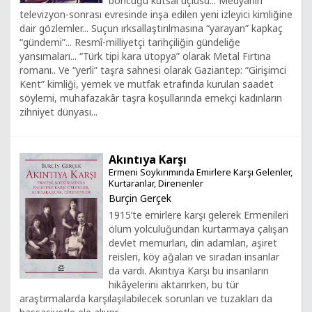
boncuğu kutsal üçlüsü... Medyanın
televizyon-sonrası evresinde inşa edilen yeni izleyici kimliğine
dair gözlemler... Suçun ırksallaştırılmasına “yarayan” kapkaç
“gündemi”... Resmî-milliyetçi tarihçiliğin gündeliğe
yansımaları... “Türk tipi kara ütopya” olarak Metal Fırtına
romanı.. Ve “yerli” taşra sahnesi olarak Gaziantep: “Girişimci
Kent” kimliği, yemek ve mutfak etrafında kurulan saadet
söylemi, muhafazakâr taşra koşullarında emekçi kadınların
zihniyet dünyası...
Akıntıya Karşı
Ermeni Soykırımında Emirlere Karşı Gelenler,
Kurtaranlar, Direnenler
Burçin Gerçek
1915’te emirlere karşı gelerek Ermenileri
ölüm yolculuğundan kurtarmaya çalışan
devlet memurları, din adamları, aşiret
reisleri, köy ağaları ve sıradan insanlar
da vardı. Akıntıya Karşı bu insanların
hikâyelerini aktarırken, bu tür
araştırmalarda karşılaşılabilecek sorunları ve tuzakları da