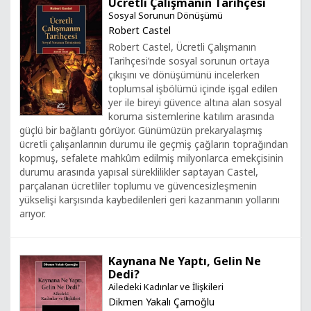
Ücretli Çalışmanın Tarihçesi
Sosyal Sorunun Dönüşümü
Robert Castel
Robert Castel, Ücretli Çalışmanın
Tarihçesi’nde sosyal sorunun ortaya
çıkışını ve dönüşümünü incelerken
toplumsal işbölümü içinde işgal edilen
yer ile bireyi güvence altına alan sosyal
koruma sistemlerine katılım arasında
güçlü bir bağlantı görüyor. Günümüzün prekaryalaşmış
ücretli çalışanlarının durumu ile geçmiş çağların toprağından
kopmuş, sefalete mahkûm edilmiş milyonlarca emekçisinin
durumu arasında yapısal süreklilikler saptayan Castel,
parçalanan ücretliler toplumu ve güvencesizleşmenin
yükselişi karşısında kaybedilenleri geri kazanmanın yollarını
arıyor.
Kaynana Ne Yaptı, Gelin Ne
Dedi?
Ailedeki Kadınlar ve İlişkileri
Dikmen Yakalı Çamoğlu