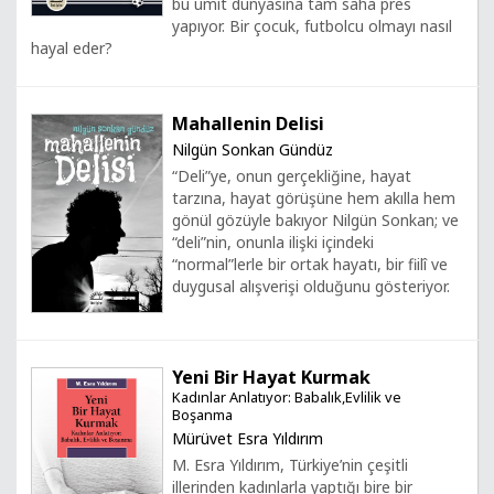
bu ümit dünyasına tam saha pres
yapıyor. Bir çocuk, futbolcu olmayı nasıl
hayal eder?
Mahallenin Delisi
Nilgün Sonkan Gündüz
“Deli”ye, onun gerçekliğine, hayat
tarzına, hayat görüşüne hem akılla hem
gönül gözüyle bakıyor Nilgün Sonkan; ve
“deli”nin, onunla ilişki içindeki
“normal”lerle bir ortak hayatı, bir fiilî ve
duygusal alışverişi olduğunu gösteriyor.
Yeni Bir Hayat Kurmak
Kadınlar Anlatıyor: Babalık,Evlilik ve
Boşanma
Mürüvet Esra Yıldırım
M. Esra Yıldırım, Türkiye’nin çeşitli
illerinden kadınlarla yaptığı bire bir