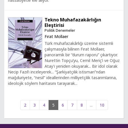
hassasiyetle ele alıyor.
Tekno Muhafazakârlığın
Eleştirisi
Politik Denemeler
Fırat Mollaer
Türk muhafazakârlığı üzerine sistemli
çalışmasıyla bilinen Fırat Mollaer,
panoramik bir “durum raporu” çıkartıyor.
Nurettin Topçu’yu, Cemil Meriç’i ve Oğuz
Atay’ı yeniden okuyarak... Bir idol olarak
Necip Fazıl’ı inceleyerek... “Şarkiyatçılık istismarı”ndan
mağduriyete, “nesil” ideallerinden milliyetçilik tasarımlarına,
ideolojik söylem haritasını tarayarak...
2
3
4
5
6
7
8
...
10