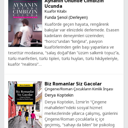
Aynanın Önünde Cımbızın
Ucunda
Kuaför Kitabı
Funda Şenol (Derleyen)
Kuaförde geçen hayata, rengârenk
bakışlar var elinizdeki derlemede. Esasen
kadınların deneyimleri üzerinden;
“horoz”undan “kırığına”, pavyon
kuaförlerinden gelin başı yapanlara ve
tesettür modasına, “salaş doğal”dan ”üzüm salkımlı topuz”a,
türlü marifetleri, türlü tipleri, türlü huyları, türlü hikâyeleriyle,
kuaför “realitesi”…
Biz Romanlar Siz Gacolar
Çingene/Roman Çocukların Kimlik İnşası
Derya Koptekin
Derya Koptekin, İzmir’in “Çingene
mahalleleri”ndeki sosyal hizmet
merkezlerinde yıllarca çalışmış, günlerini
Çingene/Roman çocuklarla iç içe
geçirmiş, “sahayı da bilen” bir psikolog