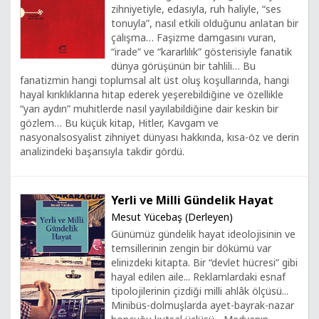
zihniyetiyle, edasıyla, ruh haliyle, “ses
tonuyla”, nasıl etkili olduğunu anlatan bir
çalışma… Faşizme damgasını vuran,
“irade” ve “kararlılık” gösterisiyle fanatik
dünya görüşünün bir tahlili… Bu
fanatizmin hangi toplumsal alt üst oluş koşullarında, hangi
hayal kırıklıklarına hitap ederek yeşerebildiğine ve özellikle
“yarı aydın” muhitlerde nasıl yayılabildiğine dair keskin bir
gözlem… Bu küçük kitap, Hitler, Kavgam ve
nasyonalsosyalist zihniyet dünyası hakkında, kısa-öz ve derin
analizindeki başarısıyla takdir gördü.
Yerli ve Milli Gündelik Hayat
Mesut Yücebaş (Derleyen)
Günümüz gündelik hayat ideolojisinin ve
temsillerinin zengin bir dökümü var
elinizdeki kitapta. Bir “devlet hücresi” gibi
hayal edilen aile... Reklamlardaki esnaf
tipolojilerinin çizdiği milli ahlâk ölçüsü...
Minibüs-dolmuşlarda ayet-bayrak-nazar