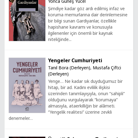
Yonca Güneş Yücel
Şimdiye kadar göz ardı edilmiş infaz ve
koruma memurlarına dair derinlemesine
bir bilgi sunan Gardiyanlar, özellikle
hapishane kavramı ve konusuyla
ilgilenenler için önemli bir kaynak
niteliğinde...
Yengeler Cumhuriyeti
Tanıl Bora (Derleyen)
,
Mustafa Çiftci
(Derleyen)
Yenge… Ne kadar sık duyduğumuz bir
hitap, bir ad. Kadını evlilik ilişkisi
üzerinden tanımlayışıyla, onun “sahipli”
olduğunu vurgulayarak “korumaya”
almasıyla, ataerkilliğin bir alâmeti.
“Yengelik realitesi” üzerine zevkli
denemeler…