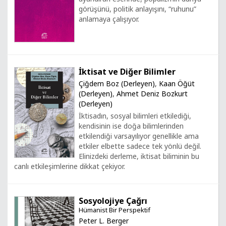
görüşünü, politik anlayışını, “ruhunu”
anlamaya çalışıyor.
İktisat ve Diğer Bilimler
Çiğdem Boz (Derleyen)
,
Kaan Öğüt
(Derleyen)
,
Ahmet Deniz Bozkurt
(Derleyen)
İktisadın, sosyal bilimleri etkilediği,
kendisinin ise doğa bilimlerinden
etkilendiği varsayılıyor genellikle ama
etkiler elbette sadece tek yönlü değil.
Elinizdeki derleme, iktisat biliminin bu
canlı etkileşimlerine dikkat çekiyor.
Sosyolojiye Çağrı
Hümanist Bir Perspektif
Peter L. Berger