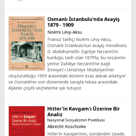
Osmanlı İstanbulu'nda Asayiş
1879 - 1909
Noémi Lévy-Aksu
Fransız tarihçi Noémi Lévy-Aksu,
Osmanlı İstanbulu’nun asayiş meselesini,
II. Abdülhamid’in Zaptiye Nezareti’ni
kurduğu tarih olan 1879’la, bu nezaretin
yerine Dahiliye Nezareti’ne bağlı
Emniyet-i Umûmiye Müdüriyeti’nin
oluşturulduğu 1909 arasındaki dönemi esas alarak anlatıyor
ve Osmanlı’nın son döneminde sarayla tebaa arasındaki
ilişkinin çeşitli veçhelerine ışık tutuyor.
Hitler'in Kavgam'ı Üzerine Bir
Analiz
Nasyonal Sosyalizmin Poetikası
Albrecht Koschorke
Hitler’in Kavgam’ının, içeriğinden ziyade,