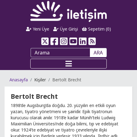
Yeni Üye
Üye Girişi
Sepetim (
0
)
ARA
Anasayfa
Kişiler
Bertolt Brecht
Bertolt Brecht
1898’de Augsburg’da doğdu. 20. yüzyılın en etkili oyun
yazarı, tiyatro yönetmeni ve şairidir. Epik tiyatronun
kurucusu olarak anılır. 1918’e kadar Münih’teki Ludwig
Maximilian Üniversitesi’nde doğa bilimi, tıp ve edebiyat
okur. 1924’te edebiyat ve tiyatro çevreleriyle ilişki
kurabilmek için Berlin’e yerleşir. 1933 yılında,
Tedbir
adlı