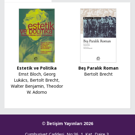
Estetik ve Politika
Beş Paralık Roman
Ernst Bloch
,
Georg
Bertolt Brecht
Lukács
,
Bertolt Brecht
,
Walter Benjamin
,
Theodor
W. Adorno
© İletişim Yayınları 2026
Cumhuriyet Caddesi, No:36, 1. Kat, Daire 3,