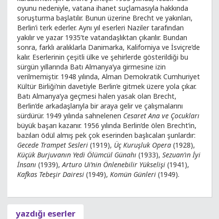
oyunu nedeniyle, vatana ihanet suçlamasıyla hakkında
soruşturma başlatılır. Bunun üzerine Brecht ve yakınları,
Berlin’i terk ederler. Aynı yıl eserleri Naziler tarafından
yakılır ve yazar 1935’te vatandaşlıktan çıkarılır. Bundan
sonra, farklı aralıklarla Danimarka, Kaliforniya ve İsviçre’de
kalır. Eserlerinin çeşitli ülke ve şehirlerde gösterildiği bu
sürgün yıllarında Batı Almanya’ya girmesine izin
verilmemiştir. 1948 yılında, Alman Demokratik Cumhuriyet
Kültür Birliği’nin davetiyle Berlin’e gitmek üzere yola çıkar.
Batı Almanya’ya geçmesi halen yasak olan Brecht,
Berlin’de arkadaşlarıyla bir araya gelir ve çalışmalarını
sürdürür. 1949 yılında sahnelenen
Cesaret Ana ve Çocukları
büyük başarı kazanır. 1956 yılında Berlin’de ölen Brecht’in,
bazıları ödül almış pek çok eserinden başlıcaları şunlardır:
Gecede
Trampet Sesleri
(1919),
Üç Kuruşluk Opera
(1928),
Küçük Burjuvanın Yedi Ölümcül
Günahı
(1933),
Sezuan’ın İyi
İnsanı
(1939),
Arturo Ui’nin Önlenebilir Yükselişi
(1941),
Kafkas Tebeşir Dairesi
(1949),
Komün Günleri
(1949).
yazdığı eserler