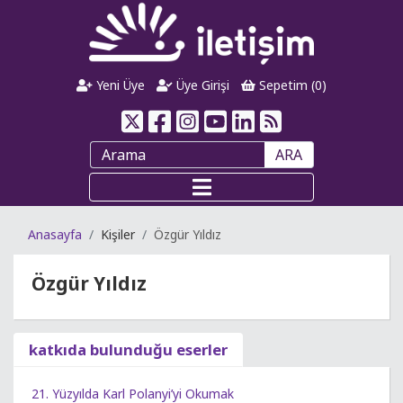
Yeni Üye
Üye Girişi
Sepetim (
0
)
ARA
Anasayfa
Kişiler
Özgür Yıldız
Özgür Yıldız
katkıda bulunduğu eserler
21. Yüzyılda Karl Polanyi’yi Okumak