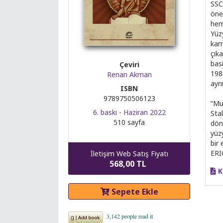
SSC
öne
hem
Yüz
karm
çık
basi
Çeviri
198
Renan Akman
ayrı
ISBN
9789750506123
“Mu
6. baskı - Haziran 2022
Sta
510 sayfa
döne
yüz
bir 
ER
İletişim Web Satış Fiyatı
568,00 TL
K
Sepete Ekle