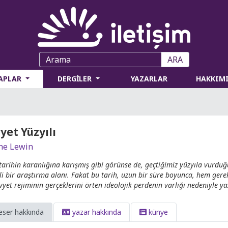
ARA
TAPLAR
DERGİLER
YAZARLAR
HAKKIM
yet Yüzyılı
he Lewin
tarihin karanlığına karışmış gibi görünse de, geçtiğimiz yüzyıla vurd
i bir araştırma alanı. Fakat bu tarih, uzun bir süre boyunca, hem ger
vyet rejiminin gerçeklerini örten ideolojik perdenin varlığı nedeniyle y
eser hakkında
yazar hakkında
künye