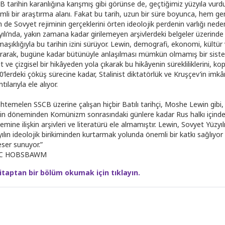
B tarihin karanlığına karışmış gibi görünse de, geçtiğimiz yüzyıla vu
mli bir araştırma alanı. Fakat bu tarih, uzun bir süre boyunca, hem ge
 de Sovyet rejiminin gerçeklerini örten ideolojik perdenin varlığı ne
yılı’nda, yakın zamana kadar girilemeyen arşivlerdeki belgeler üzerinde 
aşıklığıyla bu tarihin izini sürüyor. Lewin, demografi, ekonomi, kültür 
ararak, bugüne kadar bütünüyle anlaşılması mümkün olmamış bir sistemin
t ve çizgisel bir hikâyeden yola çıkarak bu hikâyenin sürekliliklerini, 
0’lerdeki çöküş sürecine kadar, Stalinist diktatörlük ve Kruşçev’in imkâ
ntılarıyla ele alıyor.
htemelen SSCB üzerine çalışan hiçbir Batılı tarihçi, Moshe Lewin gibi
lin döneminden Komünizm sonrasındaki günlere kadar Rus halkı için
mine ilişkin arşivleri ve literatürü ele almamıştır. Lewin, Sovyet Yüzyılı’
yılın ideolojik birikiminden kurtarmak yolunda önemli bir katkı sağlıyor
eser sunuyor.”
IC HOBSBAWM
itaptan bir bölüm okumak için tıklayın.