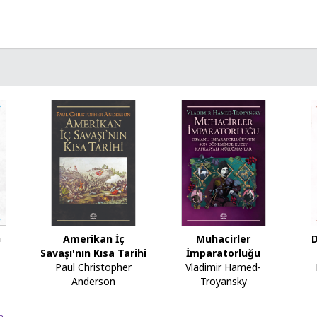
n
Amerikan İç
Muhacirler
Savaşı'nın Kısa Tarihi
İmparatorluğu
Paul Christopher
Vladimir Hamed-
Anderson
Troyansky
n