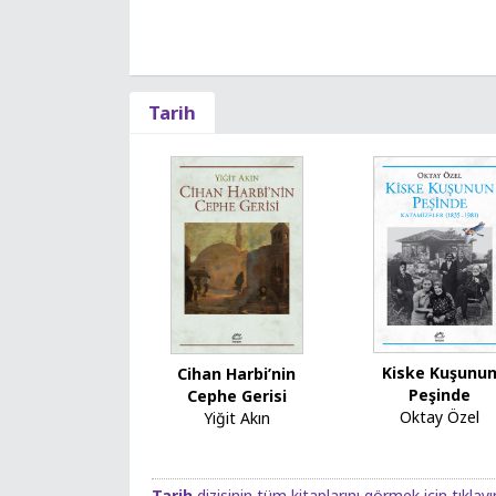
Tarih
Kiske Kuşunu
Cihan Harbi’nin
Peşinde
Cephe Gerisi
Oktay Özel
Yiğit Akın
Tarih
dizisinin tüm kitaplarını görmek için tıklayı