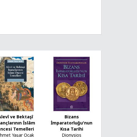
Bizans
Alevî ve Bektaşî
İmparatorluğu'nun
nançlarının İslâm
Kısa Tarihi
ncesi Temelleri
Dionysios
hmet Yaşar Ocak