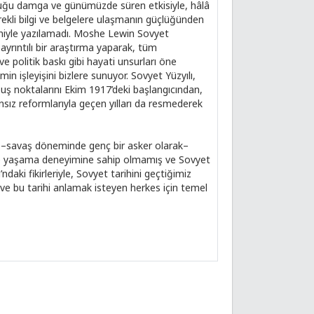
rduğu damga ve günümüzde süren etkisiyle, hâlâ
rekli bilgi ve belgelere ulaşmanın güçlüğünden
deniyle yazılamadı. Moshe Lewin Sovyet
ayrıntılı bir araştırma yaparak, tüm
ve politik baskı gibi hayati unsurları öne
 işleyişini bizlere sunuyor. Sovyet Yüzyılı,
kopuş noktalarını Ekim 1917’deki başlangıcından,
nsız reformlarıyla geçen yılları da resmederek
, –savaş döneminde genç bir asker olarak–
de yaşama deneyimine sahip olmamış ve Sovyet
ndaki fikirleriyle, Sovyet tarihini geçtiğimiz
 ve bu tarihi anlamak isteyen herkes için temel