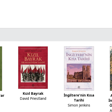
Kızıl Bayrak
İngiltere'nin Kısa
rar
David Priestland
Tarihi
İ
Simon Jenkins
Ö
A