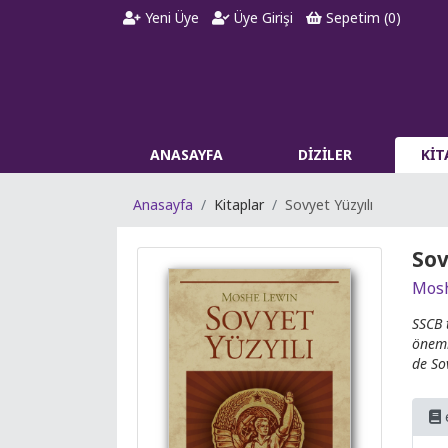
Yeni Üye
Üye Girişi
Sepetim (
0
)
ANASAYFA
DİZİLER
Kİ
Anasayfa
Kitaplar
Sovyet Yüzyılı
Sov
Mos
SSCB 
öneml
de So