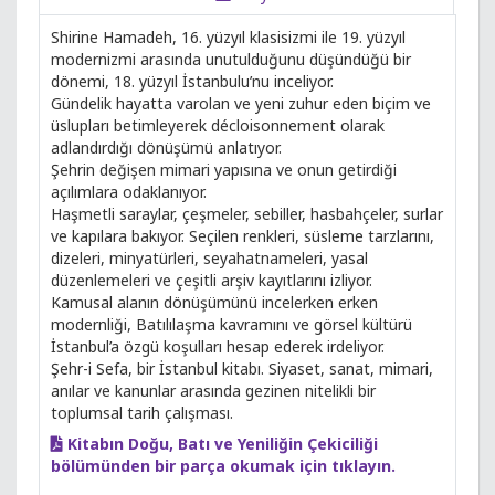
Shirine Hamadeh, 16. yüzyıl klasisizmi ile 19. yüzyıl
modernizmi arasında unutulduğunu düşündüğü bir
dönemi, 18. yüzyıl İstanbulu’nu inceliyor.
Gündelik hayatta varolan ve yeni zuhur eden biçim ve
üslupları betimleyerek décloisonnement olarak
adlandırdığı dönüşümü anlatıyor.
Şehrin değişen mimari yapısına ve onun getirdiği
açılımlara odaklanıyor.
Haşmetli saraylar, çeşmeler, sebiller, hasbahçeler, surlar
ve kapılara bakıyor. Seçilen renkleri, süsleme tarzlarını,
dizeleri, minyatürleri, seyahatnameleri, yasal
düzenlemeleri ve çeşitli arşiv kayıtlarını izliyor.
Kamusal alanın dönüşümünü incelerken erken
modernliği, Batılılaşma kavramını ve görsel kültürü
İstanbul’a özgü koşulları hesap ederek irdeliyor.
Şehr-i Sefa, bir İstanbul kitabı. Siyaset, sanat, mimari,
anılar ve kanunlar arasında gezinen nitelikli bir
toplumsal tarih çalışması.
Kitabın Doğu, Batı ve Yeniliğin Çekiciliği
bölümünden bir parça okumak için tıklayın.