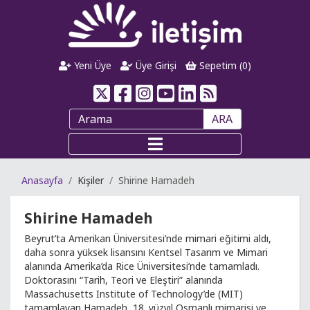
Yeni Üye
Üye Girişi
Sepetim (
0
)
ARA
Anasayfa
Kişiler
Shirine Hamadeh
Shirine Hamadeh
Beyrut’ta Amerikan Üniversitesi’nde mimari eğitimi aldı,
daha sonra yüksek lisansını Kentsel Tasarım ve Mimari
alanında Amerika’da Rice Üniversitesi’nde tamamladı.
Doktorasını “Tarih, Teori ve Eleştiri” alanında
Massachusetts Institute of Technology’de (MIT)
tamamlayan Hamadeh, 18. yüzyıl Osmanlı mimarisi ve