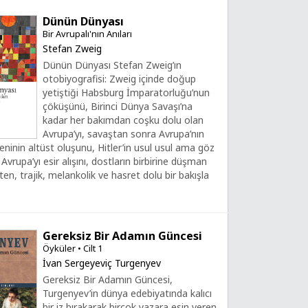
Dünün Dünyası
Bir Avrupalı'nın Anıları
Stefan Zweig
Dünün Dünyası Stefan Zweig’ın
otobiyografisi: Zweig içinde doğup
yetiştiği Habsburg İmparatorluğu’nun
çöküşünü, Birinci Dünya Savaşı’na
kadar her bakımdan coşku dolu olan
Avrupa’yı, savaştan sonra Avrupa’nın
ninin altüst oluşunu, Hitler’in usul usul ama göz
Avrupa’yı esir alışını, dostların birbirine düşman
ten, trajik, melankolik ve hasret dolu bir bakışla
Gereksiz Bir Adamın Güncesi
Öyküler • Cilt 1
İvan Sergeyeviç Turgenyev
Gereksiz Bir Adamın Güncesi,
Turgenyev’in dünya edebiyatında kalıcı
bir iz bırakarak birçok yazara esin veren