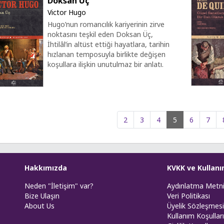
Doksan Üç
Victor Hugo
Hugo’nun romancılık kariyerinin zirve
noktasını teşkil eden Doksan Üç,
İhtilâl’in altüst ettiği hayatlara, tarihin
hızlanan temposuyla birlikte değişen
koşullara ilişkin unutulmaz bir anlatı.
2
3
4
5
6
7
Hakkımızda
KVKK ve Kullanı
Neden "İletişim" var?
Aydınlatma Metn
Bize Ulaşın
Veri Politikası
About Us
Üyelik Sözleşmesi
Kullanım Koşulları