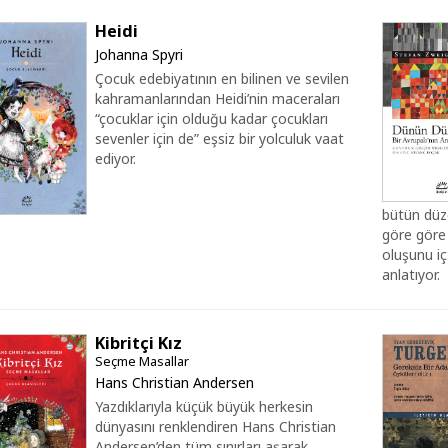
Heidi
Johanna Spyri
Çocuk edebiyatının en bilinen ve sevilen
kahramanlarından Heidi’nin maceraları
“çocuklar için olduğu kadar çocukları
sevenler için de” eşsiz bir yolculuk vaat
ediyor.
bütün düze
göre göre 
oluşunu iç
anlatıyor.
Kibritçi Kız
Seçme Masallar
Hans Christian Andersen
Yazdıklarıyla küçük büyük herkesin
dünyasını renklendiren Hans Christian
Andersen’den tüm sınırları aşarak