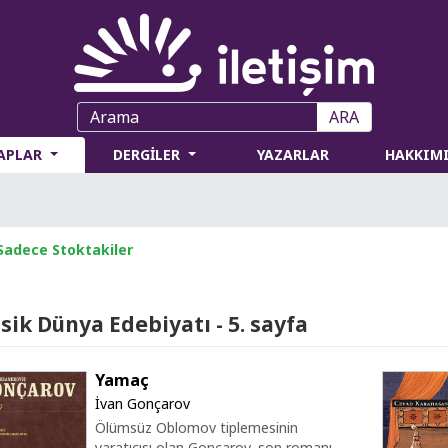
ARA
TAPLAR
DERGİLER
YAZARLAR
HAKKIM
Sadece Stoktakiler
sik Dünya Edebiyatı - 5. sayfa
Yamaç
İvan Gonçarov
Ölümsüz Oblomov tiplemesinin
yaratıcısı olan Gonçarov, son romanı