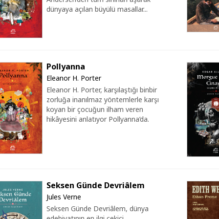
dünyaya açılan büyülü masallar...
Pollyanna
Eleanor H. Porter
Eleanor H. Porter, karşılaştığı binbir
zorluğa inanılmaz yöntemlerle karşı
koyan bir çocuğun ilham veren
hikâyesini anlatıyor Pollyanna’da.
Seksen Günde Devriâlem
Jules Verne
Seksen Günde Devriâlem, dünya
edebiyatının en ilgi çekici