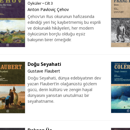
Öyküler • Cilt 3
Anton Pavloviç Çehov
Çehov’un Rus okurunun hafızasında
edindiği yeri hiç kaybetmemiş bu esprili
ve dokunaklı hikâyeleri, her modern
öykücünün borçlu olduğu eşsiz
bakışının birer örneğidir.
Doğu Seyahati
Gustave Flaubert
Doğu Seyahati, dünya edebiyatının dev
yazarı Flaubert’in olağanüstü gözlem
gücü, derin kültürü ve zengin hayal
dünyasını yansıtan unutulmaz bir
seyahatname.