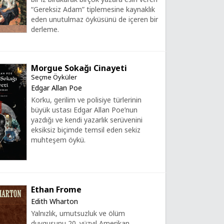
“Gereksiz Adam” tiplemesine kaynaklık
eden unutulmaz öyküsünü de içeren bir
derleme.
Morgue Sokağı Cinayeti
Seçme Öyküler
Edgar Allan Poe
Korku, gerilim ve polisiye türlerinin
büyük ustası Edgar Allan Poe’nun
yazdığı ve kendi yazarlık serüvenini
eksiksiz biçimde temsil eden sekiz
muhteşem öykü.
Ethan Frome
Edith Wharton
Yalnızlık, umutsuzluk ve ölüm
duygusunu 20. yüzyıl Amerikan