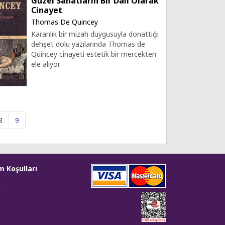
Güzel Sanatların Bir Dalı Olarak
Cinayet
Thomas De Quincey
Karanlık bir mizah duygusuyla donattığı
dehşet dolu yazılarında Thomas de
Quincey cinayeti estetik bir mercekten
ele alıyor.
8
9
m Koşulları
i