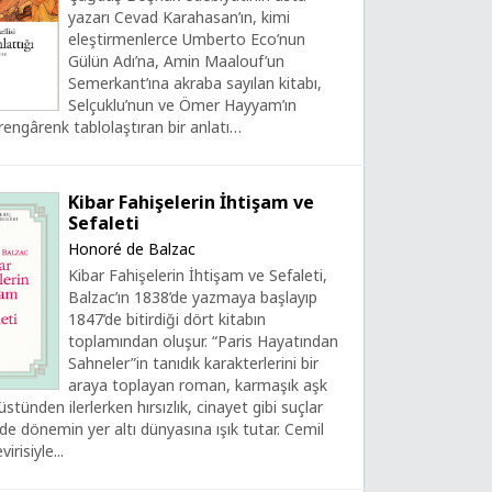
yazarı Cevad Karahasan’ın, kimi
eleştirmenlerce Umberto Eco’nun
Gülün Adı’na, Amin Maalouf’un
Semerkant’ına akraba sayılan kitabı,
Selçuklu’nun ve Ömer Hayyam’ın
rengârenk tablolaştıran bir anlatı…
Kibar Fahişelerin İhtişam ve
Sefaleti
Honoré de Balzac
Kibar Fahişelerin İhtişam ve Sefaleti,
Balzac’ın 1838’de yazmaya başlayıp
1847’de bitirdiği dört kitabın
toplamından oluşur. “Paris Hayatından
Sahneler”in tanıdık karakterlerini bir
araya toplayan roman, karmaşık aşk
üstünden ilerlerken hırsızlık, cinayet gibi suçlar
e dönemin yer altı dünyasına ışık tutar. Cemil
irisiyle...