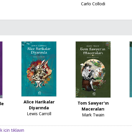
Carlo Collodi
Alice Harikalar
Tom Sawyer'ın
le
Diyarında
Maceraları
Lewis Carroll
Mark Twain
 için tıklayın