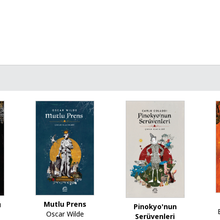
Mutlu Prens
ı
Pinokyo'nun
Oscar Wilde
Serüvenleri