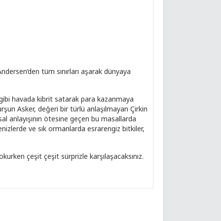
Andersen’den tüm sınırları aşarak dünyaya
z gibi havada kibrit satarak para kazanmaya
rşun Asker, değeri bir türlü anlaşılmayan Çirkin
al anlayışının ötesine geçen bu masallarda
enizlerde ve sık ormanlarda esrarengiz bitkiler,
kurken çeşit çeşit sürprizle karşılaşacaksınız.