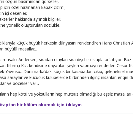
rin özgün basımından görseller,
p için özel hazırlanan kapak çizimi,
n içi desenler,
kterler hakkında ayrıntılı bilgiler,
ne yönelik oluşturulan sözlükle.
dıklarıyla küçük büyük herkesin dünyasını renklendiren Hans Christian 
an büyülü masallar...
a masalcı Andersen, sıradan olayları sıra dışı bir üslupla anlatıyor: Bu
ışan Kibritçi Kız, kendisine dayatılan şeyleri yapmayı reddeden Cesur Ku
ek Yavrusu…Danimarka’daki küçük bir kasabadan çıkıp, geleneksel mas
sa saraylar ve küçücük kulübelerde birbirinden ilginç insanlar; engin d
klar ve böcekler var…
ıların hep kötü ve yoksulların hep mutsuz olmadığı bu eşsiz masalları o
itaptan bir bölüm okumak için tıklayın.