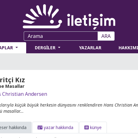
ARA
TAPLAR
DERGİLER
YAZARLAR
HAKKIM
ritçi Kız
e Masallar
 Christian Andersen
klarıyla küçük büyük herkesin dünyasını renklendiren Hans Christian A
ü masallar...
eser hakkında
yazar hakkında
künye