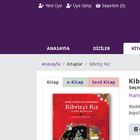
Yeni Üye
Üye Girişi
Sepetim (
0
)
ANASAYFA
DİZİLER
Kİ
Anasayfa
Kitaplar
Kibritçi Kız
Kib
Kitap
e-Kitap
Sesli Kitap
Seçm
Hans
Yazdı
büyül