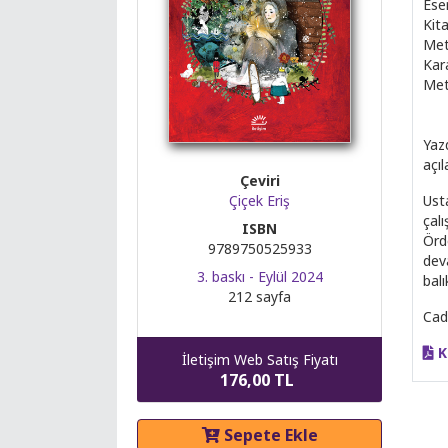
Ese
Kita
Meti
Kara
Met
Yaz
açıl
Çeviri
Çiçek Eriş
Ust
çal
ISBN
Örd
9789750525933
deva
3. baskı - Eylül 2024
balı
212 sayfa
Cad
K
İletişim Web Satış Fiyatı
176,00 TL
Sepete Ekle