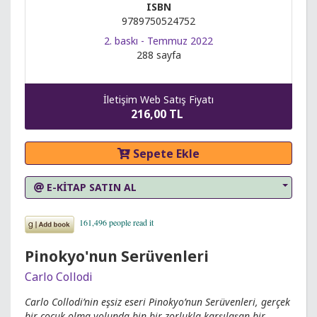
ISBN
9789750524752
2. baskı - Temmuz 2022
288 sayfa
İletişim Web Satış Fiyatı
216,00 TL
Sepete Ekle
E-KİTAP SATIN AL
Pinokyo'nun Serüvenleri
Carlo Collodi
Carlo Collodi’nin eşsiz eseri Pinokyo’nun Serüvenleri, gerçek
bir çocuk olma yolunda bin bir zorlukla karşılaşan bir