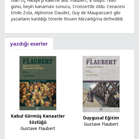
olan Üç Hikâye’yi kaleme aldı. Flaubert, 8 Mayıs 1880
günü, beyin kanaması sonucu, Croisset’de öldü. Cenazesi
Emile Zola, Alphonse Daudet, Guy de Maupassant gibi
yazarların katıldığı törenle Rouen Mezarlığı’na defnedildi.
yazdığı eserler
Kabul Görmüş Kanaatler
Duygusal Eğitim
Sözlüğü
Gustave Flaubert
Gustave Flaubert