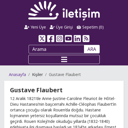
Yeni Üye
Üye Girişi
Sepetim (
0
)
ARA
Anasayfa
Kişiler
Gustave Flaubert
Gustave Flaubert
12 Aralık 1821’de Anne-Justine-Caroline Fleuriot ile Hôtel-
Dieu Hastanesi’nin başcerrahı Achille-Cléophas Flaubert’in
ortanca çocuğu olarak Rouen’da doğdu. Hastane
lojmanının yetersiz koşullarında mutsuz bir çocukluk
geçirdi. Rouen Koleji’nde okuduğu yıllarda (1832-1840)
edebiyata ilgi duymaya başladı ve 1834’te arkadaşı Ernest