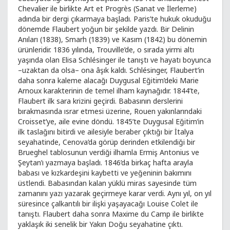
Chevalier ile birlikte Art et Progrès (Sanat ve İlerleme)
adında bir dergi çıkarmaya başladı. Paris’te hukuk okuduğu
dönemde Flaubert yoğun bir şekilde yazdı. Bir Delinin
Anıları (1838), Smarh (1839) ve Kasım (1842) bu dönemin
ürünleridir. 1836 yılında, Trouville’de, o sırada yirmi altı
yaşında olan Elisa Schlésinger ile tanıştı ve hayatı boyunca
–uzaktan da olsa– ona âşık kaldı. Schlésinger, Flaubert’in
daha sonra kaleme alacağı Duygusal Eğitim’deki Marie
Arnoux karakterinin de temel ilham kaynağıdır. 1844’te,
Flaubert ilk sara krizini geçirdi. Babasının derslerini
bırakmasında ısrar etmesi üzerine, Rouen yakınlarındaki
Croisset’ye, aile evine döndü. 1845’te Duygusal Eğitim’in
ilk taslağını bitirdi ve ailesiyle beraber çıktığı bir İtalya
seyahatinde, Cenova’da görüp derinden etkilendiği bir
Brueghel tablosunun verdiği ilhamla Ermiş Antonius ve
Şeytan’ı yazmaya başladı. 1846’da birkaç hafta arayla
babası ve kızkardeşini kaybetti ve yeğeninin bakımını
üstlendi. Babasından kalan yüklü miras sayesinde tüm
zamanını yazı yazarak geçirmeye karar verdi. Aynı yıl, on yıl
süresince çalkantılı bir ilişki yaşayacağı Louise Colet ile
tanıştı. Flaubert daha sonra Maxime du Camp ile birlikte
yaklaşık iki senelik bir Yakın Doğu seyahatine çıktı.