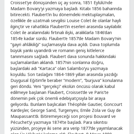
Croisset’ye dönüşünden üç ay sonra, 1851 Eylülü’nde
Madam Bovary’yi yazmaya başladı. Kitabı 1856 baharında
bitirecekti. Flaubert’in bu dönemdeki mektuplaşmaları,
özellikle de uzatmalı sevgilisi Louise Colet ile olanlar hayli
ilginçtir ve rahatlıkla Flaubert’in eserleri arasında sayılabilir.
Colet ile aralarındaki fırtınalı ilişki, aralıklarla 1846’dan
1854’e kadar sürdü. Flaubert’e 1857’de Madam Bovary’nin
“gayri ahlâkiliği” suçlamasıyla dava açıldı. Dava toplumda
büyük yankı uyandırdı ve romanın geniş kitlelerce
tanınmasını sağladı. Flaubert dava sonunda hakkındaki
suçlamalardan aklandı. 1857’nin sonlarına doğru,
başlardaki adı “Kartaca” olan Salambo’yu yazmaya
koyuldu. Son taslağını 1864-1869 yılları arasında yazdığı
Duygusal Eğitim’le beraber “modern”, “burjuva” konularına
geri döndü. Yeni “gerçekçi” ekolün öncüsü olarak kabul
edilmeye başlanan Flaubert, Croisset’de ve Paris’te
dönemin pek çok önemli edebiyatçısıyla bir araya
geliyordu. Bunların başlıcaları Théophile Gautier, Goncourt
Kardeşler, George Sand, Turgenyev, Emile Zola ve Guy de
Maupassant’dı. Bitiremeyeceği son projesi Bouvard ve
Pécuchet’yi yazmaya 1874’te başladı. Para sıkıntısı
yüzünden, projeye iki sene ara verip 1877’de yayımlanacak