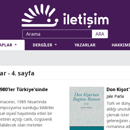
ARA
TAPLAR
DERGİLER
YAZARLAR
HAKKIM
r - 4. sayfa
980'ler Türkiye'sinde
Don Kişot
Jale Parla
ırmacının, 1989 Nisan’ında
Türk ve düny
mpozyuma sunduğu bildiriler.
aldığı unutul
al-siyasî hayatında etkin bir
çıkmak ister
tinin açtığı canlı, özgüvenli
geleneğinin 
labilecek olan metinler.
romanına adı