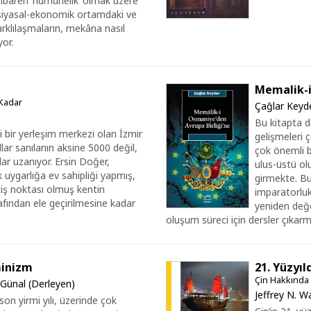
tibaren ‘numunelik’ olmak üzere
, siyasal-ekonomik ortamdaki ve
rklılaşmaların, mekâna nasıl
yor.
Memalik-i
 Kadar
Çağlar Keyd
Bu kitapta de
 bir yerleşim merkezi olan İzmir
gelişmeleri ç
llar sanılanın aksine 5000 değil,
çok önemli bi
ar uzanıyor. Ersin Doğer,
ulus-üstü ol
 uygarlığa ev sahipliği yapmış,
girmekte. B
çiş noktası olmuş kentin
imparatorlukl
afından ele geçirilmesine kadar
yeniden değe
oluşum süreci için dersler çıka
minizm
21. Yüzyıl
Çin Hakkında 
Günal (Derleyen)
Jeffrey N. 
son yirmi yılı, üzerinde çok