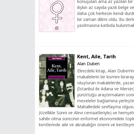
konuşulan ama az yazılan bir
ilişkin az sayıda yazılı belge v
daha çok herkesin kendi durduğ
bir zaman dilimi oldu. Bu derl
yazılmasına katkıda bulunmak 
Kent, Aile, Tarih
Alan Duben
Elinizdeki kitap, Alan Duben’i
makalelerin bir kısmını biraray
oluşturan makalelerde, yazarın
(İstanbul ile Adana ve Mersi
yürüttüğü araştırmaların sonuçl
meseleler bağlamına yerleştir
Mahalledeki sınıflaşma olgus
(özellikle Sünni ve Alevi cemaatleriyle) ve hemşehri
sahibi olma sürecinin enformel ekonomideki toplu
kentlerinde aile ve akrabalığın önemi ve kentleşme