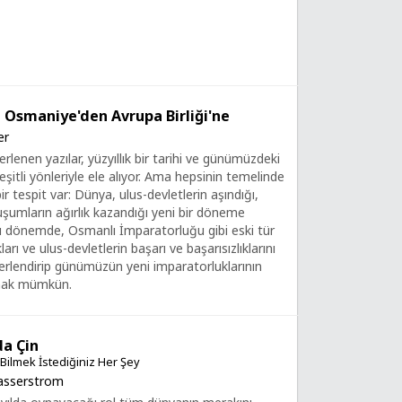
 Osmaniye'den Avrupa Birliği'ne
er
rlenen yazılar, yüzyıllık bir tarihi ve günümüzdeki
eşitli yönleriyle ele alıyor. Ama hepsinin temelinde
r tespit var: Dünya, ulus-devletlerin aşındığı,
uşumların ağırlık kazandığı yeni bir döneme
u dönemde, Osmanlı İmparatorluğu gibi eski tür
arı ve ulus-devletlerin başarı ve başarısızlıklarını
rlendirip günümüzün yeni imparatorluklarının
rmak mümkün.
da Çin
Bilmek İstediğiniz Her Şey
Wasserstrom