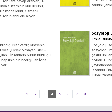
bize. Sözcük
u sorulara cevap ararken, 16.
tarihini yeni
dünya sisteminin kuruluşunu,
giliz modellerini, Osmanlı
runlarını ele alıyor.
Sosyoloji 
Emile Durkh
idindiği işler vardır, kimsenin
Sosyoloji De
nı öyle yüksek olmayan işler –
sosyolog Emi
yılan... İnsanların burun büktüğü,
çeşitli ünive
 hepsinin bir inceliği var. İçine
notları. Dur
 var.
yayımlanmay
İstanbul Üni
Kubalı tarafı
1
2
3
4
5
6
7
8