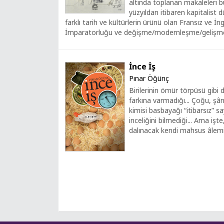
altında toplanan makaleleri b
yüzyıldan itibaren kapitalist 
farklı tarih ve kültürlerin ürünü olan Fransız ve İn
İmparatorluğu ve değişme/modernleşme/gelişme so
İnce İş
Pınar Öğünç
Birilerinin ömür törpüsü gibi d
farkına varmadığı... Çoğu, şâ
kimisi basbayağı “itibarsız” sa
inceliğini bilmediği... Ama işte,
dalınacak kendi mahsus âlemi