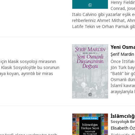
Henry Fieldi
Conrad, Jose
Italo Calvino gibi yazarlar eşlik
rehberleriniz Ahmet Mithat, Ah
Latife Tekin ve Orhan Pamuk gib
Yeni Osma
Şerif Mardin
çin klasik sosyoloji mirasının
Önce İttifak-
 Klasik Sosyoloji’de bu sorunun
Jön Türk bay
aya koyan, ayrıntılı bir miras
“Batılı” bir
Osmanlı dün
İslamî kavra
arayışlarıyla 
İslâmcılığ
Sosyolojik Bir
Elisabeth Ö