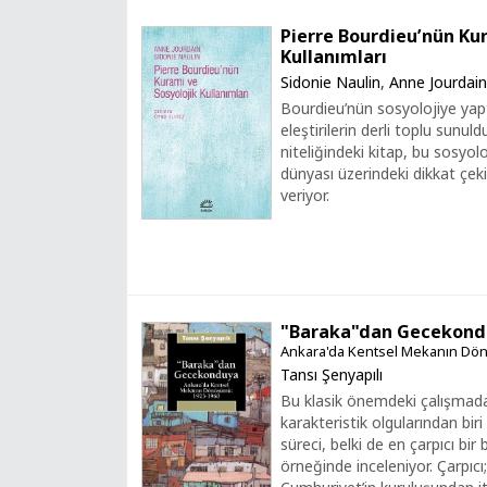
Pierre Bourdieu’nün Kur
Kullanımları
Sidonie Naulin
,
Anne Jourdain
Bourdieu’nün sosyolojiye yaptı
eleştirilerin derli toplu sunul
niteliğindeki kitap, bu sosyo
dünyası üzerindeki dikkat çek
veriyor.
"Baraka"dan Gecekond
Ankara'da Kentsel Mekanın Dö
Tansı Şenyapılı
Bu klasik önemdeki çalışmada
karakteristik olgularından bi
süreci, belki de en çarpıcı bi
örneğinde inceleniyor. Çarpıc