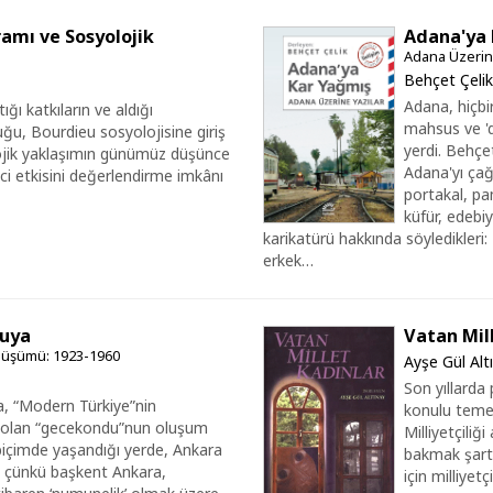
amı ve Sosyolojik
Adana'ya 
Adana Üzerine
Behçet Çelik
Adana, hiçbi
ğı katkıların ve aldığı
mahsus ve 'di
duğu, Bourdieu sosyolojisine giriş
yerdi. Behçet
lojik yaklaşımın günümüz düşünce
Adana'yı çağ
ici etkisini değerlendirme imkânı
portakal, pam
küfür, edebi
karikatürü hakkında söyledikleri:
erkek…
uya
Vatan Mil
nüşümü: 1923-1960
Ayşe Gül Alt
Son yıllarda 
, “Modern Türkiye”nin
konulu temel 
ri olan “gecekondu”nun oluşum
Milliyetçiliğ
r biçimde yaşandığı yerde, Ankara
bakmak şart. 
ı; çünkü başkent Ankara,
için milliyetç