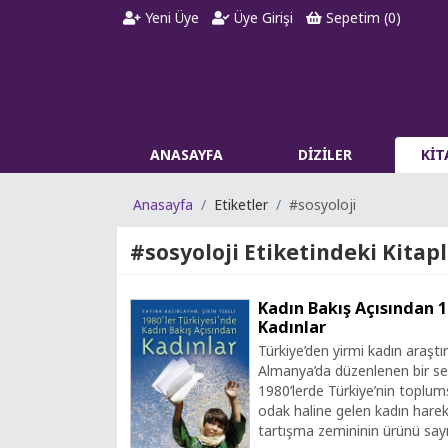
Yeni Üye
Üye Girişi
Sepetim (
0
)
ANASAYFA
DİZİLER
Kİ
Anasayfa
Etiketler
#sosyoloji
#sosyoloji
Etiketindeki Kitapla
Kadın Bakış Açısından 1
Kadınlar
Türkiye’den yirmi kadın araşt
Almanya’da düzenlenen bir se
1980’lerde Türkiye’nin toplums
odak haline gelen kadın hareke
tartışma zemininin ürünü sayı