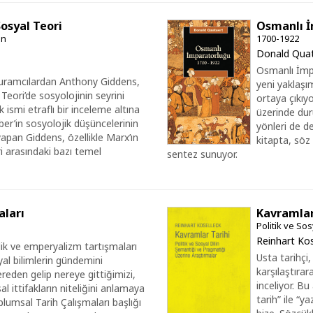
osyal Teori
Osmanlı İ
in
1700-1922
Donald Qua
Osmanlı İmpa
kuramcılardan Anthony Giddens,
yeni yaklaşım
eori’de sosyolojinin seyrini
ortaya çıkıyo
ismi etraflı bir inceleme altına
üzerinde dur
er’in sosyolojik düşüncelerinin
yönleri de d
 yapan Giddens, özellikle Marx’ın
kitapta, söz 
eri arasındaki bazı temel
sentez sunuyor.
aları
Kavramlar
Politik ve So
Reinhart Kos
lik ve emperyalizm tartışmaları
Usta tarihçi,
yal bilimlerin gündemini
karşılaştıra
ereden gelip nereye gittiğimizi,
inceliyor. B
sal ittifakların niteliğini anlamaya
tarih” ile “y
plumsal Tarih Çalışmaları başlığı