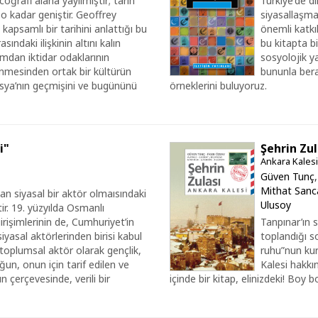
oğrafi alana yayılmıştır; tarih
Türkiye'de d
 o kadar geniştir. Geoffrey
siyasallaşmas
kapsamlı bir tarihini anlattığı bu
önemli katkı
ındaki ilişkinin altını kalın
bu kitapta bi
amdan iktidar odaklarının
sosyolojik y
enmesinden ortak bir kültürün
bununla bera
usya’nın geçmişini ve bugününü
örneklerini buluyoruz.
i"
Şehrin Zul
Ankara Kalesi
Güven Tunç
Mithat Sanc
n siyasal bir aktör olmaısındaki
Ulusoy
ir. 19. yüzyılda Osmanlı
işimlerinin de, Cumhuriyet’in
Tanpınar’ın s
yasal aktörlerinden birisi kabul
toplandığı so
r toplumsal aktör olarak gençlik,
ruhu”nun kurt
un, onun için tarif edilen ve
Kalesi hakkın
çerçevesinde, verili bir
içinde bir kitap, elinizdeki! Boy b