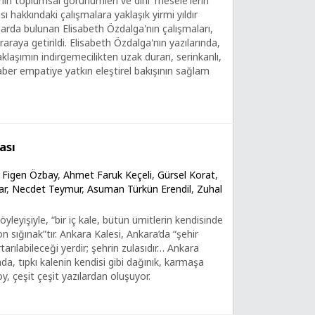
inin toplumsal görünümleri ve dinî 'mesele'lerin
ı hakkındaki çalışmalara yaklaşık yirmi yıldır
larda bulunan Elisabeth Özdalga'nın çalışmaları,
raraya getirildi. Elisabeth Özdalga'nın yazılarında,
aklaşımın indirgemecilikten uzak duran, serinkanlı,
ber empatiye yatkın eleştirel bakışının sağlam
ası
,
Figen Özbay
,
Ahmet Faruk Keçeli
,
Gürsel Korat
,
ar
,
Necdet Teymur
,
Asuman Türkün Erendil
,
Zuhal
öyleyişiyle, “bir iç kale, bütün ümitlerin kendisinde
n sığınak”tır. Ankara Kalesi, Ankara’da “şehir
arılabileceği yerdir; şehrin zulasıdır… Ankara
da, tıpkı kalenin kendisi gibi dağınık, karmaşa
oy, çeşit çeşit yazılardan oluşuyor.