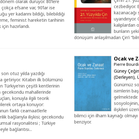
Çin’in 21. y
 dönem olarak duruyor. 80’lere
cezbediyor. 
e çokça efsane var, 90’lar ise
kazanacağı s
u yer kadarını bildiği, bilebildiği
uyandırıyor. 
eme, feminist hareketin tarihinin
kalıplardan ol
için hazırlandı.
bunların şeki
dönüşüm anlaşılmadan Çin’i “bi
Ocak ve 
Pierre Bourd
Güney Çeğin
n son otuz yılda yazdığı
(Derleyen)
,
a getiriyor. Kitabın ilk bölümünü
Günümüz sosy
 Türkiye’nin çeşitli kentlerinin
isimlerin ba
n) gecekondu mahallerinde
gelmektedir.
arı, konuyla ilgili teorik
sosyolojinin
ilerek ortaya konuyor:
ilişkileri üz
unun farklı ceamaatlerle
bilimci için ilham kaynağı olma
lik bağlarıyla ilişkisi; gecekondu
benziyor.
msal rasyonalitesi ; Türkiye
yle bağlantısı...