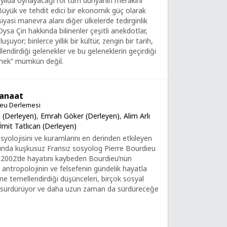
üzyılda oynayacağı rol tüm dünyanın merakını
Büyük ve tehdit edici bir ekonomik güç olarak
iyasi manevra alanı diğer ülkelerde tedirginlik
Oysa Çin hakkında bilinenler çeşitli anekdotlar,
uşuyor; binlerce yıllık bir kültür, zengin bir tarih,
llendirdiği gelenekler ve bu geleneklerin geçirdiği
lmek” mümkün değil.
Zanaat
ieu Derlemesi
 (Derleyen)
,
Emrah Göker (Derleyen)
,
Alim Arlı
Ümit Tatlıcan (Derleyen)
olojisini ve kuramlarını en derinden etkileyen
şında kuşkusuz Fransız sosyolog Pierre Bourdieu
 2002’de hayatını kaybeden Bourdieu’nün
, antropolojinin ve felsefenin gündelik hayatla
erine temellendirdiği düşünceleri, birçok sosyal
yı sürdürüyor ve daha uzun zaman da sürdüreceğe