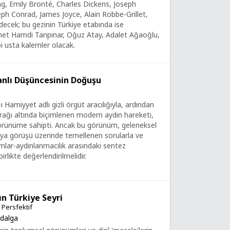
ng, Emily Bronté, Charles Dickens, Joseph
ph Conrad, James Joyce, Alain Robbe-Grillet,
 edecek; bu gezinin Türkiye etabında ise
met Hamdi Tanpınar, Oğuz Atay, Adalet Ağaoğlu,
i usta kalemler olacak.
nlı Düşüncesinin Doğuşu
ı Hamiyyet adlı gizli örgüt aracılığıyla, ardından
rağı altında biçimlenen modern aydın hareketi,
 görünüme sahipti. Ancak bu görünüm, geleneksel
ya görüşü üzerinde temellenen sorularla ve
mlar-aydınlanmacılık arasındaki sentez
birlikte değerlendirilmelidir.
ın Türkiye Seyri
 Persfektif
zdalga