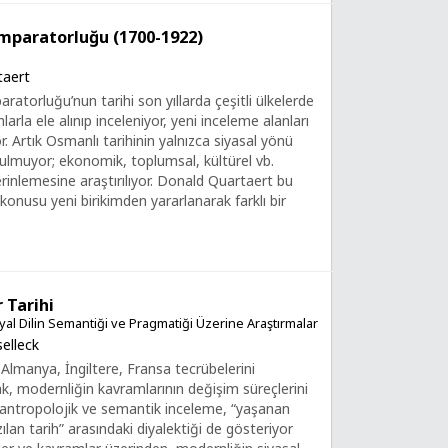
mparatorluğu (1700-1922)
taert
ratorluğu’nun tarihi son yıllarda çeşitli ülkelerde
larla ele alınıp inceleniyor, yeni inceleme alanları
r. Artık Osmanlı tarihinin yalnızca siyasal yönü
ulmuyor; ekonomik, toplumsal, kültürel vb.
erinlemesine araştırılıyor. Donald Quartaert bu
konusu yeni birikimden yararlanarak farklı bir
 Tarihi
syal Dilin Semantiği ve Pragmatiği Üzerine Araştırmalar
elleck
 Almanya, İngiltere, Fransa tecrübelerini
rak, modernliğin kavramlarının değişim süreçlerini
u antropolojik ve semantik inceleme, “yaşanan
azılan tarih” arasındaki diyalektiği de gösteriyor