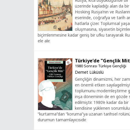
Rusya, kıta büyüklüğünde bir c
üzerinde kapladığı alan da bir
Hosking Rusya’nın ve Rusların 
eserinde, coğrafya ve tarih aras
hatlarla çizer. Toplumsal yaş
oluşmasına, siyasetin biçiml
biçimlenmesine kadar geniş bir ufku tarayarak R
ele alır.
Türkiye’de "Gençlik Mit
1980 Sonrası Türkiye Gençliği
Demet Lüküslü
Gençliğin dinamizmi, her zama
en önemli etken sayılagelmişt
toplumunu modernleştirme gir
inşa döneminin de en gözde si
edilmiştir. 1980’e kadar da bi
kendisine yüklenen sorumluluğ
“kurtarma”dan “koruma”ya uzanan tarihsel rolünün 
durumun tamamlayıcısıdır.