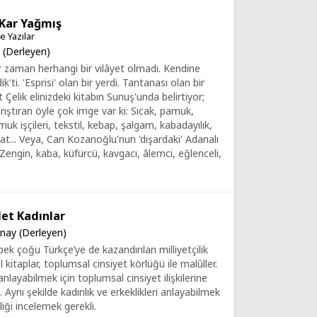
Kar Yağmış
 Yazılar
 (Derleyen)
r zaman herhangi bir vilâyet olmadı. Kendine
k'ti. 'Esprisi' olan bir yerdi. Tantanası olan bir
 Çelik elinizdeki kitabın Sunuş'unda belirtiyor;
rıştıran öyle çok imge var ki: Sıcak, pamuk,
uk işçileri, tekstil, kebap, şalgam, kabadayılık,
yat... Veya, Can Kozanoğlu'nun 'dışardaki' Adanalı
 Zengin, kaba, küfürcü, kavgacı, âlemci, eğlenceli,
let Kadınlar
ınay (Derleyen)
pek çoğu Türkçe’ye de kazandırılan milliyetçilik
kitaplar, toplumsal cinsiyet körlüğü ile malûller.
i anlayabilmek için toplumsal cinsiyet ilişkilerine
Aynı şekilde kadınlık ve erkeklikleri anlayabilmek
iliği incelemek gerekli.