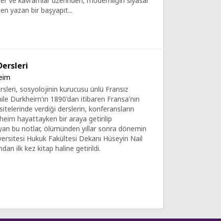
ler ve kavramlar üzerinden, modernliğin siyasal
den yazan bir başyapıt...
Dersleri
eim
rsleri, sosyolojinin kurucusu ünlü Fransız
le Durkheim'ın 1890'dan itibaren Fransa'nın
rsitelerinde verdiği derslerin, konferansların
kheim hayattayken bir araya getirilip
an bu notlar, ölümünden yıllar sonra dönemin
versitesi Hukuk Fakültesi Dekanı Hüseyin Nail
ndan ilk kez kitap haline getirildi.