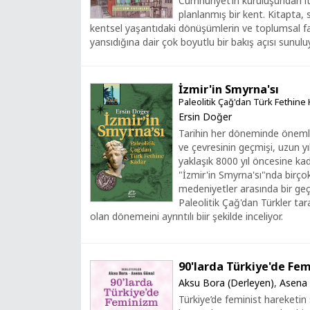
Cumhuriyet’in kuruluşundan i
planlanmış bir kent. Kitapta
kentsel yaşantıdaki dönüşümlerin ve toplumsal fa
yansıdığına dair çok boyutlu bir bakış açısı sunulu
İzmir'in Smyrna'sı
Paleolitik Çağ'dan Türk Fethine
Ersin Doğer
Tarihin her döneminde önemli
ve çevresinin geçmişi, uzun yı
yaklaşık 8000 yıl öncesine kad
"İzmir'in Smyrna'sı"nda birçok
medeniyetler arasında bir ge
Paleolitik Çağ'dan Türkler tar
olan dönemeini ayrıntılı biir şekilde inceliyor.
90'larda Türkiye'de Fe
Aksu Bora (Derleyen)
,
Asena 
Türkiye’de feminist hareketin 