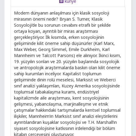
künye
Modern dünyanın anlaşılması için klasik sosyoloji
mirasının önemi nedir? Bryan S. Turner, Klasik
Sosyoloji’de bu sorunun cevabını etraflı bir şekilde
ortaya koyan, ayrıntılı bir miras araştırması
gerçekleştiriyor. İlk kısımda, erken sosyolojinin
gelişiminde kilit öneme sahip düşünürler (Karl Marx,
Max Weber, Georg Simmel, Emile Durkheim, Karl
Mannheim ve Talcott Parsons) ele alınıyor. İkinci kısım,
19. yüzyılın sonları ve 20. yüzyılın başlarında sosyolojik
ve antropolojik araştırmalarda baskın olan kilit öneme
sahip kurumları inceliyor. Kapitalist toplumun
gelişiminde dinin rolü meselesi, Marksist ve Weberci
sınıf analizi yaklaşımları, Kuzey Amerika sosyolojisinde
toplumsal tabakalaşma kuramı, endüstriyel
kapitalizmde aile araştırması, kent sosyolojisinin
gelişmesi, yabancılaşma, marjinalleşme ve etnik
çatışmalar hakkındaki tartışmalarda kentsel toplumsal
ilişkiler, Mannheim’ın Marksist sınıf analizi eleştirilerini
ayrıntılandıran kuşaklar sosyolojisi ve T.H. Marshall’ın
siyaset sosyolojisine katkısının irdelendiği bir bölüm
kitabın çerçevesini oluşturuyor.