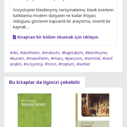
Sosyolojinin klasikleşmiş tartışmalarına, klasik eserlerin
katkılarına modern dünyanın ne kadar ihtiyacı
olduğunu gösteren kapsamlı bir araştırma, önemli bir
kaynak…
Kitaptan bir bölüm okumak için tıklayın.
#din
,
#durkheim
,
#endüstri
,
#kapitalizm
,
#kentleşme
,
#kuram
,
#mannheim
,
#marx
,
#parsons
,
#simmel
,
#sınıf
analizi
,
#sosyoloji
,
#teori
,
#toplum
,
#weber
Bu kitaplar da ilginizi çekebilir