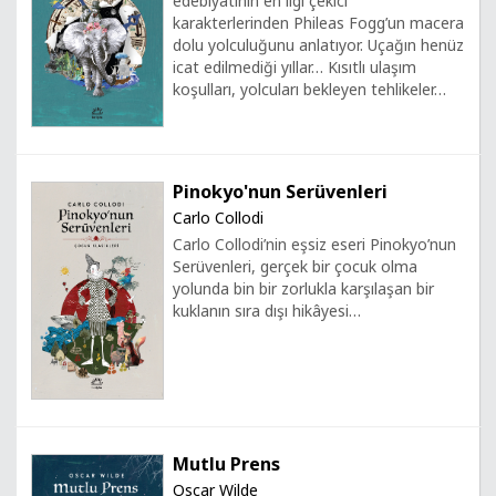
edebiyatının en ilgi çekici
karakterlerinden Phileas Fogg’un macera
dolu yolculuğunu anlatıyor. Uçağın henüz
icat edilmediği yıllar… Kısıtlı ulaşım
koşulları, yolcuları bekleyen tehlikeler…
Pinokyo'nun Serüvenleri
Carlo Collodi
Carlo Collodi’nin eşsiz eseri Pinokyo’nun
Serüvenleri, gerçek bir çocuk olma
yolunda bin bir zorlukla karşılaşan bir
kuklanın sıra dışı hikâyesi…
Mutlu Prens
Oscar Wilde