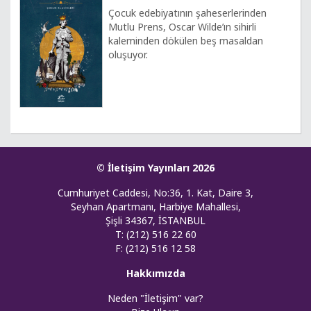
Çocuk edebiyatının şaheserlerinden
Mutlu Prens, Oscar Wilde’ın sihirli
kaleminden dökülen beş masaldan
oluşuyor.
© İletişim Yayınları 2026
Cumhuriyet Caddesi, No:36, 1. Kat, Daire 3,
Seyhan Apartmanı, Harbiye Mahallesi,
Şişli 34367, İSTANBUL
T: (212) 516 22 60
F: (212) 516 12 58
Hakkımızda
Neden "İletişim" var?