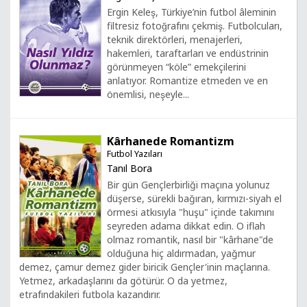
Ergin Keleş, Türkiye’nin futbol âleminin
filtresiz fotoğrafını çekmiş. Futbolcuları,
teknik direktörleri, menajerleri,
hakemleri, taraftarları ve endüstrinin
görünmeyen “köle” emekçilerini
anlatıyor. Romantize etmeden ve en
önemlisi, neşeyle...
Kârhanede Romantizm
Futbol Yazıları
Tanıl Bora
Bir gün Gençlerbirliği maçına yolunuz
düşerse, sürekli bağıran, kırmızı-siyah el
örmesi atkısıyla "huşu" içinde takımını
seyreden adama dikkat edin. O iflah
olmaz romantik, nasıl bir "kârhane"de
olduğuna hiç aldırmadan, yağmur
demez, çamur demez gider biricik Gençler'inin maçlarına.
Yetmez, arkadaşlarını da götürür. O da yetmez,
etrafındakileri futbola kazandırır.