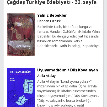
Çağdaş Türkiye Edebiyatı - 32. sayfa
Yalnız Bebekler
Handan Öztürk
Bir kefede tarih, bir kefede kurgu ve
fantazi. Handan Öztürk’ün ilk kitabı Yalnız
Bebekler, bu dengeyi edebiyat hizasında
kurabilen romanlardan. Yalnız
Bebekler’deki “tarih”in odağı, Kapadokya.
Uyuyamadığım / Düş Kovalayan
Atilla Atalay
Atilla Atalay’ın “kondisyonu yüksek”
mizahından bir kitap daha: Üç yıl arayla
yayımlanmış iki kitabın birleşmesinden
oluşan Uyuyamadığım/ Düş Kovalayan...
“Düş kovalayanlık, borsa brokerliği,
know how advisorluğu, creatif