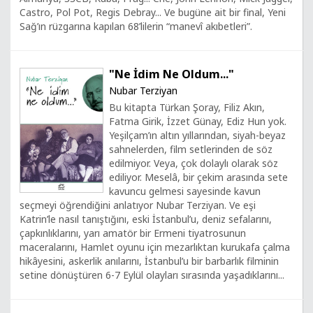
Castro, Pol Pot, Regis Debray... Ve bugüne ait bir final, Yeni
Sağ’ın rüzgarına kapılan 68’lilerin “manevî akıbetleri”.
"Ne İdim Ne Oldum..."
Nubar Terziyan
Bu kitapta Türkan Şoray, Filiz Akın,
Fatma Girik, İzzet Günay, Ediz Hun yok.
Yeşilçam’ın altın yıllarından, siyah-beyaz
sahnelerden, film setlerinden de söz
edilmiyor. Veya, çok dolaylı olarak söz
ediliyor. Meselâ, bir çekim arasında sete
kavuncu gelmesi sayesinde kavun
seçmeyi öğrendiğini anlatıyor Nubar Terziyan. Ve eşi
Katrin’le nasıl tanıştığını, eski İstanbul’u, deniz sefalarını,
çapkınlıklarını, yarı amatör bir Ermeni tiyatrosunun
maceralarını, Hamlet oyunu için mezarlıktan kurukafa çalma
hikâyesini, askerlik anılarını, İstanbul’u bir barbarlık filminin
setine dönüştüren 6-7 Eylül olayları sırasında yaşadıklarını...