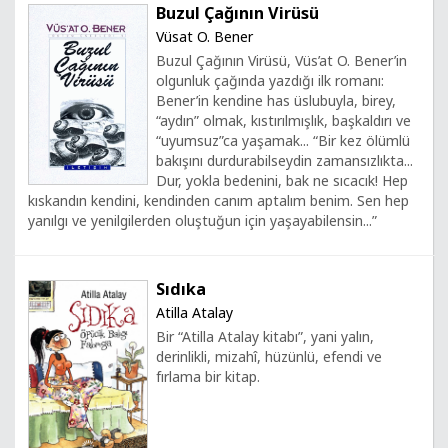
Buzul Çağının Virüsü
Vüsat O. Bener
Buzul Çağının Virüsü, Vüs’at O. Bener’in
olgunluk çağında yazdığı ilk romanı:
Bener’in kendine has üslubuyla, birey,
“aydın” olmak, kıstırılmışlık, başkaldırı ve
“uyumsuz”ca yaşamak... “Bir kez ölümlü
bakışını durdurabilseydin zamansızlıkta...
Dur, yokla bedenini, bak ne sıcacık! Hep
kıskandın kendini, kendinden canım aptalım benim. Sen hep
yanılgı ve yenilgilerden oluştuğun için yaşayabilensin...”
Sıdıka
Atilla Atalay
Bir “Atilla Atalay kitabı”, yani yalın,
derinlikli, mizahî, hüzünlü, efendi ve
fırlama bir kitap.