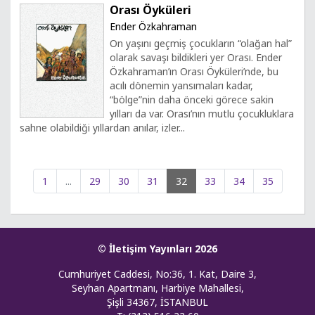
Orası Öyküleri
Ender Özkahraman
On yaşını geçmiş çocukların “olağan hal”
olarak savaşı bildikleri yer Orası. Ender
Özkahraman’ın Orası Öyküleri’nde, bu
acılı dönemin yansımaları kadar,
“bölge”nin daha önceki görece sakin
yılları da var. Orası’nın mutlu çocukluklara
sahne olabildiği yıllardan anılar, izler...
1
...
29
30
31
32
33
34
35
© İletişim Yayınları 2026
Cumhuriyet Caddesi, No:36, 1. Kat, Daire 3,
Seyhan Apartmanı, Harbiye Mahallesi,
Şişli 34367, İSTANBUL