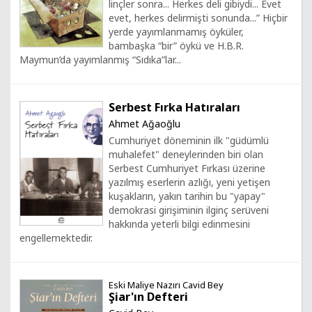
linçler sonra... Herkes deli gibiydi... Evet
evet, herkes delirmişti sonunda...” Hiçbir
yerde yayımlanmamış öyküler,
bambaşka “bir” öykü ve H.B.R.
Maymun’da yayımlanmış “Sıdıka”lar...
Serbest Fırka Hatıraları
Ahmet Ağaoğlu
Cumhuriyet döneminin ilk "güdümlü
muhalefet" deneylerinden biri olan
Serbest Cumhuriyet Fırkası üzerine
yazılmış eserlerin azlığı, yeni yetişen
kuşakların, yakın tarihin bu "yapay"
demokrasi girişiminin ilginç serüveni
hakkında yeterli bilgi edinmesini
engellemektedir.
Eski Maliye Nazırı Cavid Bey
Şiar'ın Defteri