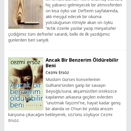
hiç yabancı gelmeyecek bir atmosferden
on kısa öykü var. Defterin sayfalarında,
aklı meşgul edecek bir okuma
yolculuğunun ritmiyle akan on öykü.
“Artık özenle yazılar yazıp minyatürler
çizdiğimiz tüm defterler sarardı, belki de ilk yazdığımız
günlerden beri sarıydı.
Ancak Bir Benzerim Öldürebilir
Beni
Cezmi Ersöz
Müslüm Gürses konserlerinin
Gülhane’sinden garip bir savaşın
Beyoğlu’suna; akşamüstleri isteksizce
kapılarının arkasına geçilen evlerden
“unutmak faşizmi”ne, hayat kadar geniş
bir alanda ve O’nun bir yolda ansızın
karşısına çıkacağını bekleyerek, söz’ünü söylüyor Cezmi
Ersöz.