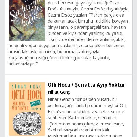
Artık herkesin gayet iyi tanıdığı Cezmi
Ersöz üslubuyla, Cezmi Ersöz duyarlığıyla
Cezmi Ersöz yazıları. “Paramparça olsa
da kurtarılacak bir ruhu” titizlikle koruyan
bir yazarın, o paramparçalıktan, hayatın
içinden ve kıyısından yazılmış 26 yazısı.
“İkimiz de derinden derine anlamıştık ki,
ne denli yoğun duygularla saklanmış olursa olsun benzerler
arasındaki aşk, bu çirkin, bu acımasız dünyayla
karşılaştığında ışığı gören filmler gibi solar, kaybolur,
anlamsızlaşır...”
Ofli Hoca / Şeriatta Ayıp Yoktur
Nihat Genç
Nihat Genç’in “bir belden yukarii, bir
belden aşağii” anlatıp duran meşhur Ofli
Hoca’sından unutulmaz vaazlar, seçme
sohbetler. Kadın-erkek ilişkilerinden
“Çorum’dan adam çıkmaz” meselesine,
özel televizyonlardan Amerikalı
Müslümanlara, “Nataşa” sektöründen