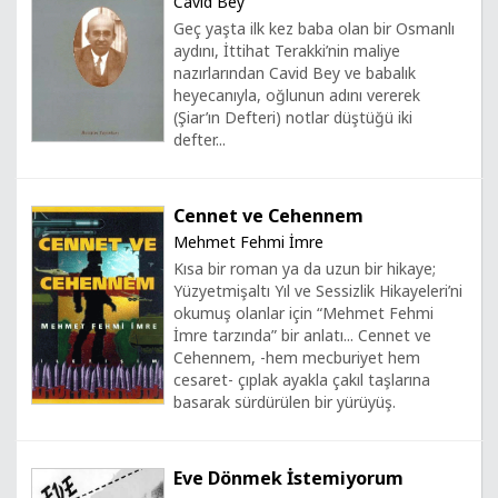
Cavid Bey
Geç yaşta ilk kez baba olan bir Osmanlı
aydını, İttihat Terakki’nin maliye
nazırlarından Cavid Bey ve babalık
heyecanıyla, oğlunun adını vererek
(Şiar’ın Defteri) notlar düştüğü iki
defter...
Cennet ve Cehennem
Mehmet Fehmi İmre
Kısa bir roman ya da uzun bir hikaye;
Yüzyetmişaltı Yıl ve Sessizlik Hikayeleri’ni
okumuş olanlar için “Mehmet Fehmi
İmre tarzında” bir anlatı... Cennet ve
Cehennem, -hem mecburiyet hem
cesaret- çıplak ayakla çakıl taşlarına
basarak sürdürülen bir yürüyüş.
Eve Dönmek İstemiyorum