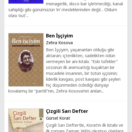
menagerlik, disco-bar işletmeciliği, kanal
sahipliği gibi günümüzün ‘in’ mesleklerinden değil... Oldum
olası ‘out’...
Ben İşçiyim
Zehra Kosova
Ben İşçiyim, yaşananları olduğu gibi
aktaran; içtenlikten, sadelikten ödün
vermeyen bir anı kitabı. “Eski tüfekler”
sözünün ilk anımsattığı kuşaktan bir
mücadele insanının, bir tütün işçisinin;
liderlik kavgası, post kavgası gibi şeyleri
hiç düşünmeden özlediği dünyayı
kovalamış bir “partili”nin, Zehra Kosova’nın anıları...
Çizgili Sarı Defter
Gürsel Korat
Çizgili Sarı Defter’de, Korat’ın ilk kitabı ve
ilk romanı Zaman Yeli’ni okumuş olanlara