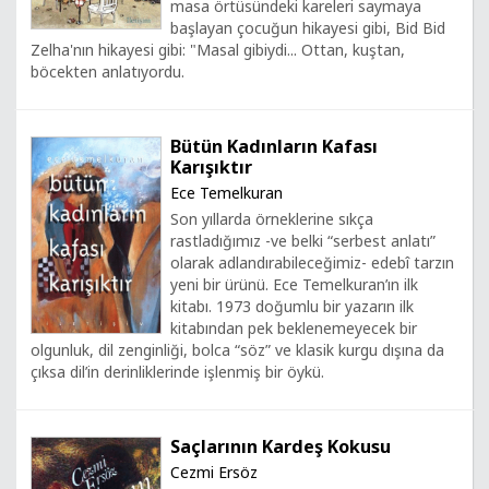
masa örtüsündeki kareleri saymaya
başlayan çocuğun hikayesi gibi, Bid Bid
Zelha'nın hikayesi gibi: "Masal gibiydi... Ottan, kuştan,
böcekten anlatıyordu.
Bütün Kadınların Kafası
Karışıktır
Ece Temelkuran
Son yıllarda örneklerine sıkça
rastladığımız -ve belki “serbest anlatı”
olarak adlandırabileceğimiz- edebî tarzın
yeni bir ürünü. Ece Temelkuran’ın ilk
kitabı. 1973 doğumlu bir yazarın ilk
kitabından pek beklenemeyecek bir
olgunluk, dil zenginliği, bolca “söz” ve klasik kurgu dışına da
çıksa dil’in derinliklerinde işlenmiş bir öykü.
Saçlarının Kardeş Kokusu
Cezmi Ersöz