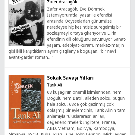
Zafer Aracagök
Zafer Aracagök, Eve Dönmek
İstemiyorum’da, yazar ile efendisi
arasında Odysseia’dan günümüze
neredeyse hiç kesintisiz süregelmiş bir
sözleşmeyi ortaya çıkarıyor ve Dil’in
efendinin dili olduğunu savunuyor. Sanat-
yaşam, edebiyat-kuram, merkez-marjin
gibi ikili karşıtlıkların ayrım çizgileriyle boğuşan, “bir nev’i
avant-garde” roman... “
Sokak Savaşı Yılları
Tarık Ali
68 kuşağının önemli isimlerinden, hem
Doğulu hem Batılı, aileden solcu, bugün
hala solcu, 68’de çok gezinmiş çok
dolaşmış bir eylemcinin, Tarık Ali’nin tam
anlamıyla “uluslararası” anıları,
değerlendirmeleri: İngiltere, Fransa,
ABD, Vietnam, Bolivya, Kamboçya,
Almanya, SSCB, Küba, Prag... Che, John Lennon, Mick Jagger,