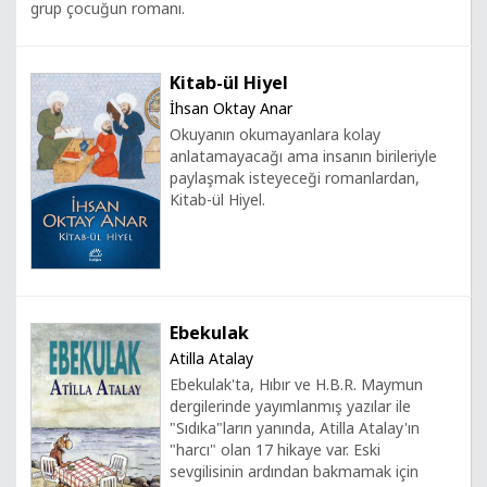
grup çocuğun romanı.
Kitab-ül Hiyel
İhsan Oktay Anar
Okuyanın okumayanlara kolay
anlatamayacağı ama insanın birileriyle
paylaşmak isteyeceği romanlardan,
Kitab-ül Hiyel.
Ebekulak
Atilla Atalay
Ebekulak'ta, Hıbır ve H.B.R. Maymun
dergilerinde yayımlanmış yazılar ile
"Sıdıka"ların yanında, Atilla Atalay'ın
"harcı" olan 17 hikaye var. Eski
sevgilisinin ardından bakmamak için