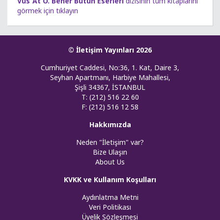
Vüs`At O. Bener Bütün Eserleri
dizisinin tüm kitaplarını
görmek için tıklayın
© İletişim Yayınları 2026
Cumhuriyet Caddesi, No:36, 1. Kat, Daire 3,
Seyhan Apartmanı, Harbiye Mahallesi,
Şişli 34367, İSTANBUL
T: (212) 516 22 60
F: (212) 516 12 58
Hakkımızda
Neden "İletişim" var?
Bize Ulaşın
About Us
KVKK ve Kullanım Koşulları
Aydınlatma Metni
Veri Politikası
Üyelik Sözleşmesi