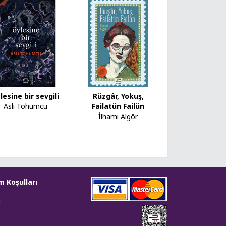
lesine bir sevgili
Rüzgâr, Yokuş,
Aslı Tohumcu
Failatün Failün
İlhami Algör
m Koşulları
i