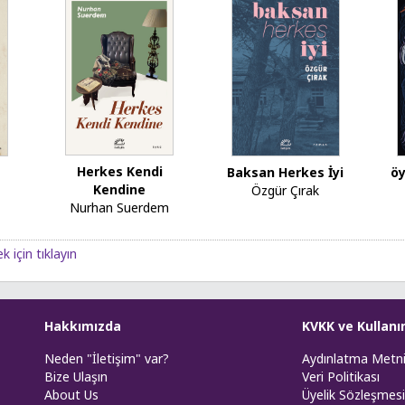
Herkes Kendi
ı
Baksan Herkes İyi
öy
Kendine
Özgür Çırak
Nurhan Suerdem
k için tıklayın
Hakkımızda
KVKK ve Kullanı
Neden "İletişim" var?
Aydınlatma Metn
Bize Ulaşın
Veri Politikası
About Us
Üyelik Sözleşmesi