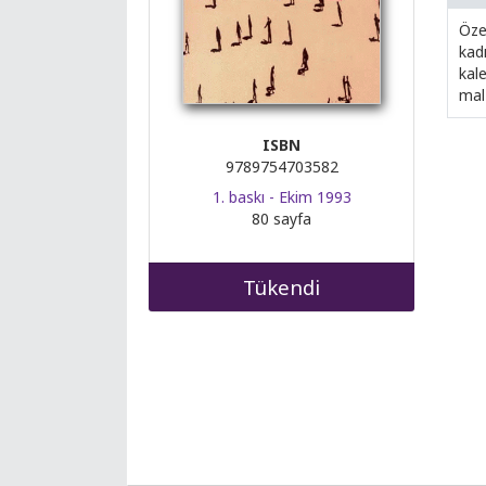
Özen
kadı
kal
mal
ISBN
9789754703582
1. baskı - Ekim 1993
80 sayfa
Tükendi