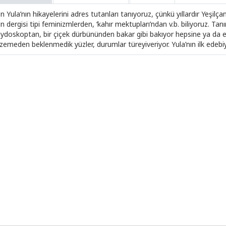
 Yula’nın hikayelerini adres tutanları tanıyoruz, çünkü yıllardır Yeşilç
n dergisi tipi feminizmlerden, ‘kahır mektupları’ndan v.b. biliyoruz. Tan
eydoskoptan, bir çiçek dürbününden bakar gibi bakıyor hepsine ya da e
zemeden beklenmedik yüzler, durumlar türeyiveriyor. Yula’nın ilk edebiy