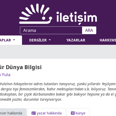
ARA
TAPLAR
DERGİLER
YAZARLAR
HAKKIM
r Dünya Bilgisi
 Yula
Yula’nın hikayelerini adres tutanları tanıyoruz, çünkü yıllardır Yeşilçam
 dergisi tipi feminizmlerden, ‘kahır mektupları’ndan v.b. biliyoruz. Tanı
doskoptan, bir çiçek dürbününden bakar gibi bakıyor hepsine ya da el
nmedik yüzler, durumlar türeyiveriyor.
eser hakkında
yazar hakkında
künye