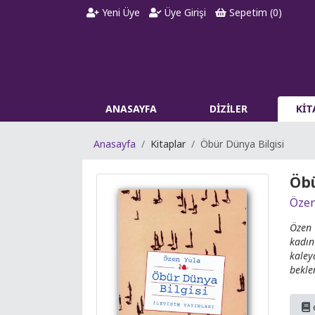
Yeni Üye
Üye Girişi
Sepetim (
0
)
ANASAYFA
DİZİLER
Kİ
Anasayfa
Kitaplar
Öbür Dünya Bilgisi
Öbü
Özen
Özen 
kadın
kaley
bekle