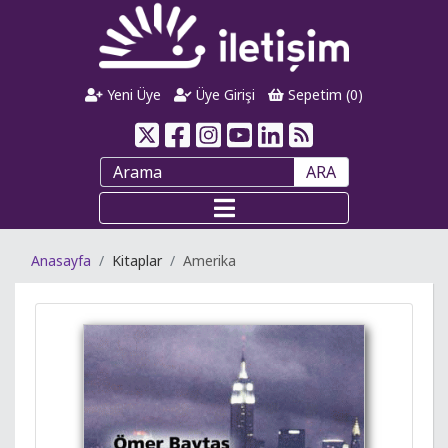
Yeni Üye
Üye Girişi
Sepetim (
0
)
ARA
Anasayfa
Kitaplar
Amerika