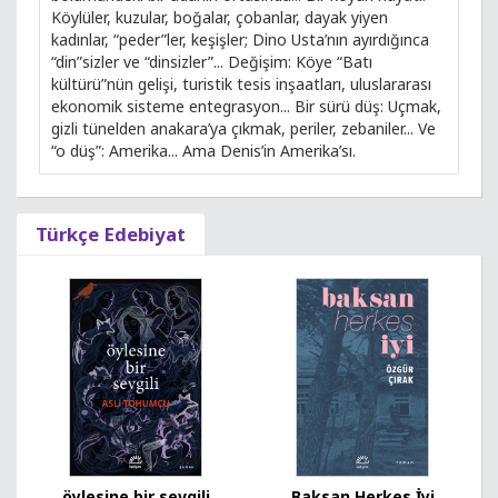
Köylüler, kuzular, boğalar, çobanlar, dayak yiyen
kadınlar, “peder”ler, keşişler; Dino Usta’nın ayırdığınca
“din”sizler ve “dinsizler”... Değişim: Köye “Batı
kültürü”nün gelişi, turistik tesis inşaatları, uluslararası
ekonomik sisteme entegrasyon... Bir sürü düş: Uçmak,
gizli tünelden anakara’ya çıkmak, periler, zebaniler... Ve
“o düş”: Amerika... Ama Denis’in Amerika’sı.
Türkçe Edebiyat
öylesine bir sevgili
Baksan Herkes İyi