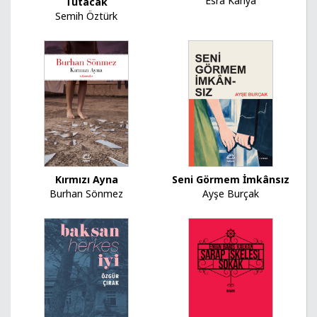
Esra Kahya
Tutacak
Semih Öztürk
Kırmızı Ayna
Seni Görmem İmkânsız
Burhan Sönmez
Ayşe Burçak