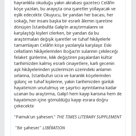
hayranlıkla okuduğu yakın akrabası gazeteci Celâl’in
köşe yazıları, bu arayışta ona işaretler yollayacak ve
eşlik edecektir. Okuyucu, bir yandan her bacası, her
sokağı, her insanı başka bir esrarlı âlemin işaretine
dönüşen İstanbul’da Galip’in araştırmalarını ve
karşılaştığı kişileri izlerken, bir yandan da bu
araştırmaları değişik işaretler ve tuhaf hikâyelerle
tamamlayan Celâl’in köşe yazılarıyla karşılaşır. Eski
cellatların hikâyelerinden Boğaz’ın sularının çekileceği
felaket günlerine, kılık değiştiren paşalardan kültür
tarihimizden kalmış esrarlı cinayetlere, karlı gecenin
aşk hikâyelerinden yüzlerimizin üzerindeki anlamın
sırlarına, İstanbul’un ücra ve karanlık köşelerinden
gülünç ve tuhaf kişilerine, yakın tarihimizden günlük
hayatımızın unutulmuş ve şaşırtıcı ayrıntılarına kadar
uzanan bu araştırma, Galip’i hem kayıp karısına hem de
hayatımızın içine gömüldüğü kayıp esrara doğru
çekecektir.
"Pamuk'un şaheseri."
THE TIMES LITERARY SUPPLEMENT
"Bir şaheser."
LIBÉRATION