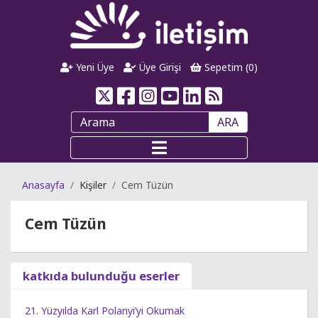
Yeni Üye
Üye Girişi
Sepetim (
0
)
ARA
Anasayfa
Kişiler
Cem Tüzün
Cem Tüzün
katkıda bulunduğu eserler
21. Yüzyılda Karl Polanyi’yi Okumak