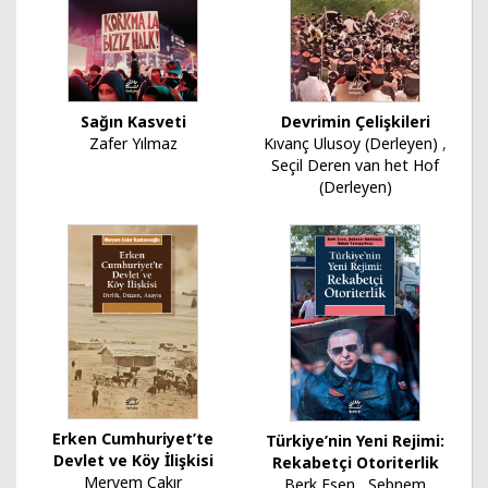
Sağın Kasveti
Devrimin Çelişkileri
Zafer Yılmaz
Kıvanç Ulusoy (Derleyen)
,
Seçil Deren van het Hof
(Derleyen)
Erken Cumhuriyet’te
Türkiye’nin Yeni Rejimi:
Devlet ve Köy İlişkisi
Rekabetçi Otoriterlik
Meryem Çakır
Berk Esen
,
Şebnem