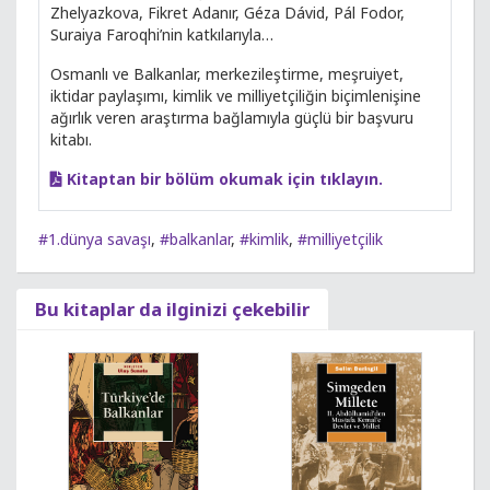
Zhelyazkova, Fikret Adanır, Géza Dávid, Pál Fodor,
Suraiya Faroqhi’nin katkılarıyla…
Osmanlı ve Balkanlar, merkezileştirme, meşruiyet,
iktidar paylaşımı, kimlik ve milliyetçiliğin biçimlenişine
ağırlık veren araştırma bağlamıyla güçlü bir başvuru
kitabı.
Kitaptan bir bölüm okumak için tıklayın.
#1.dünya savaşı
,
#balkanlar
,
#kimlik
,
#milliyetçilik
Bu kitaplar da ilginizi çekebilir