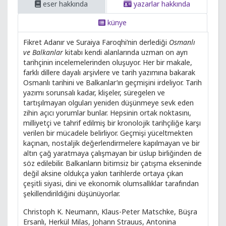
eser hakkında
yazarlar hakkında
künye
Fikret Adanır ve Suraiya Faroqhi’nin derlediği
Osmanlı
ve Balkanlar
kitabı kendi alanlarında uzman on ayrı
tarihçinin incelemelerinden oluşuyor. Her bir makale,
farklı dillere dayalı arşivlere ve tarih yazımına bakarak
Osmanlı tarihini ve Balkanlar’ın geçmişini irdeliyor. Tarih
yazımı sorunsalı kadar, klişeler, süregelen ve
tartışılmayan olguları yeniden düşünmeye sevk eden
zihin açıcı yorumlar bunlar. Hepsinin ortak noktasını,
milliyetçi ve tahrif edilmiş bir kronolojik tarihçiliğe karşı
verilen bir mücadele belirliyor. Geçmişi yüceltmekten
kaçınan, nostaljik değerlendirmelere kapılmayan ve bir
altın çağ yaratmaya çalışmayan bir üslup birliğinden de
söz edilebilir. Balkanların bitimsiz bir çatışma ekseninde
değil aksine oldukça yakın tarihlerde ortaya çıkan
çeşitli siyasi, dini ve ekonomik olumsallıklar tarafından
şekillendirildiğini düşünüyorlar.
Christoph K. Neumann, Klaus-Peter Matschke, Büşra
Ersanlı, Herkül Milas, Johann Strauus, Antonina