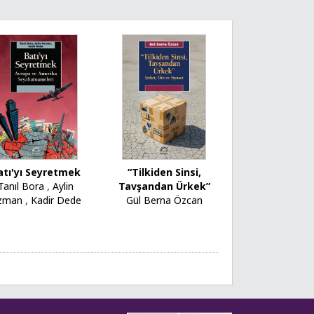
atı'yı Seyretmek
“Tilkiden Sinsi,
Tanıl Bora
,
Aylin
Tavşandan Ürkek”
zman
,
Kadir Dede
Gül Berna Özcan