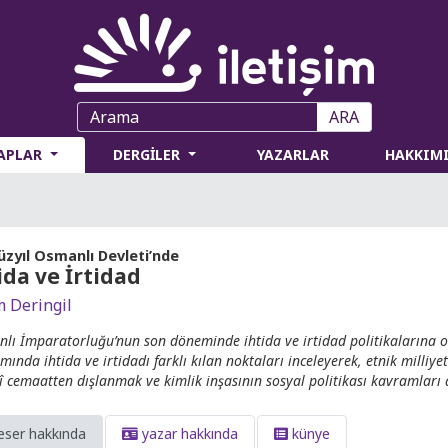
ARA
TAPLAR
DERGİLER
YAZARLAR
HAKKIM
üzyıl Osmanlı Devleti’nde
ida ve İrtidad
m Deringil
lı İmparatorluğu’nun son döneminde ihtida ve irtidad politikalarına 
mında ihtida ve irtidadı farklı kılan noktaları inceleyerek, etnik milliye
î cemaatten dışlanmak ve kimlik inşasının sosyal politikası kavramları 
eser hakkında
yazar hakkında
künye