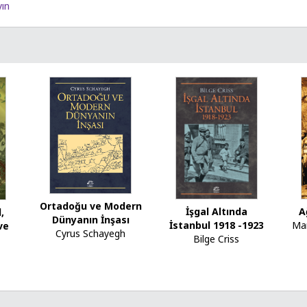
yın
Ortadoğu ve Modern
İşgal Altında
A
,
Dünyanın İnşası
İstanbul 1918 -1923
Mar
ve
Cyrus Schayegh
Bilge Criss