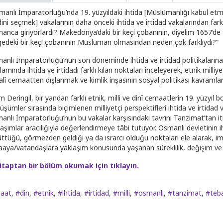
manlı İmparatorluğu’nda 19. yüzyıldaki ihtida [Müslümanlığı kabul et
 dini seçmek] vakalarının daha önceki ihtida ve irtidad vakalarından far
 inanca giriyorlardı? Makedonya’daki bir keçi çobanının, diyelim 1657’d
gedeki bir keçi çobanının Müslüman olmasından neden çok farklıydı?”
anlı İmparatorluğu’nun son döneminde ihtida ve irtidad politikalarına
amında ihtida ve irtidadı farklı kılan noktaları inceleyerek, etnik milli
alî cemaatten dışlanmak ve kimlik inşasının sosyal politikası kavramları
m Deringil, bir yandan farklı etnik, milli ve dinî cemaatlerin 19. yüzyıl
şümler sırasında biçimlenen milliyetçi perspektifleri ihtida ve irtidad 
anlı İmparatorluğu’nun bu vakalar karşısındaki tavrını Tanzimat’tan it
aşımlar aracılığıyla değerlendirmeye tâbi tutuyor. Osmanlı devletinin iht
üttüğü, görmezden geldiği ya da ısrarcı olduğu noktaları ele alarak, i
aaya/vatandaşlara yaklaşım konusunda yaşanan süreklilik, değişim ve k
itaptan bir bölüm okumak için tıklayın.
aat
,
#din
,
#etnik
,
#ihtida
,
#irtidad
,
#milli
,
#osmanlı
,
#tanzimat
,
#teb