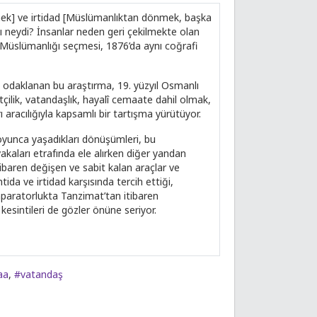
mek] ve irtidad [Müslümanlıktan dönmek, başka
kı neydi? İnsanlar neden geri çekilmekte olan
e Müslümanlığı seçmesi, 1876’da aynı coğrafi
 odaklanan bu araştırma, 19. yüzyıl Osmanlı
yetçilik, vatandaşlık, hayalî cemaate dahil olmak,
 aracılığıyla kapsamlı bir tartışma yürütüyor.
 boyunca yaşadıkları dönüşümleri, bu
vakaları etrafında ele alırken diğer yandan
ibaren değişen ve sabit kalan araçlar ve
ida ve irtidad karşısında tercih ettiği,
mparatorlukta Tanzimat’tan itibaren
esintileri de gözler önüne seriyor.
aa
,
#vatandaş