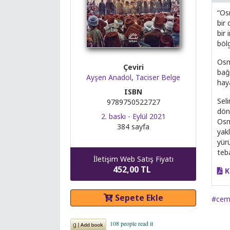
“Os
bir
bir
böl
Osm
Çeviri
bağl
Ayşen Anadol
,
Taciser Belge
hay
ISBN
Seli
9789750522727
dönü
2. baskı - Eylül 2021
Osm
384 sayfa
yakl
yür
teb
İletişim Web Satış Fiyatı
452,00 TL
K
Sepete Ekle
#cem