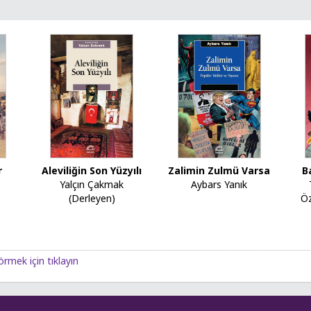
r
Aleviliğin Son Yüzyılı
Zalimin Zulmü Varsa
B
Yalçın Çakmak
Aybars Yanık
(Derleyen)
Ö
örmek için tıklayın