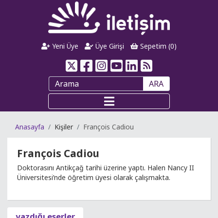
Yeni Üye
Üye Girişi
Sepetim (
0
)
ARA
Anasayfa
Kişiler
François Cadiou
François Cadiou
Doktorasını Antikçağ tarihi üzerine yaptı. Halen Nancy II
Üniversitesi’nde öğretim üyesi olarak çalışmakta.
yazdığı eserler