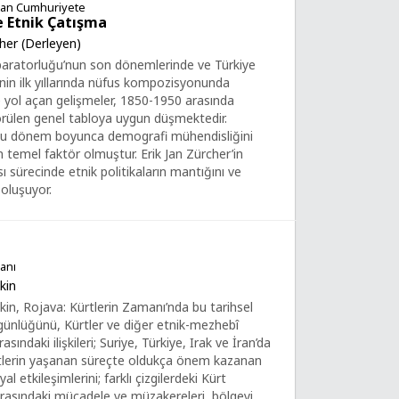
tan Cumhuriyete
e Etnik Çatışma
cher (Derleyen)
aratorluğu’nun son dönemlerinde ve Türkiye
nin ilk yıllarında nüfus kompozisyonunda
re yol açan gelişmeler, 1850-1950 arasında
rülen genel tabloya uygun düşmektedir.
k bu dönem boyunca demografi mühendisliğini
n temel faktör olmuştur. Erik Jan Zürcher’in
sı sürecinde etnik politikaların mantığını ve
 oluşuyor.
anı
kin
in, Rojava: Kürtlerin Zamanı’nda bu tarihsel
ünlüğünü, Kürtler ve diğer etnik-mezhebî
asındaki ilişkileri; Suriye, Türkiye, Irak ve İran’da
tlerin yaşanan süreçte oldukça önem kazanan
al etkileşimlerini; farklı çizgilerdeki Kürt
arasındaki mücadele ve müzakereleri, bölgeyi