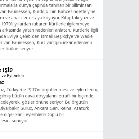
tırmalarla dünya çapında tanınan bir biliminsanı
van Bruinessen, Kürdolojinin Bahçesinde’de yine
m ve analizler ortaya koyuyor. Kitaptaki yazı ve
 1970’li yıllardan itibaren Kürtlerle ilgilenmeye
arkasında yatan nedenleri anlatan, Kürtlerle ilgili
nda Evliya Çelebi’den İsmail Beşikçi’ye ve Wadie
 van Bruinessen, Kürt varlığını inkâr edenlerin
ler önüne seriyor.
e IŞİD
 ve Eylemleri
az
z, Türkiye’de IŞİD’in örgütlenmesi ve eylemlerini,
ılmış bütün dava dosyalarını etraflı bir biçimde
 inceleyerek, gözler önüne seriyor. Bu örgütün
Diyarbakır, Suruç, Ankara Garı, Reina, Atatürk
e diğer kanlı eylemlerin toplu bir
esini sunuyor.