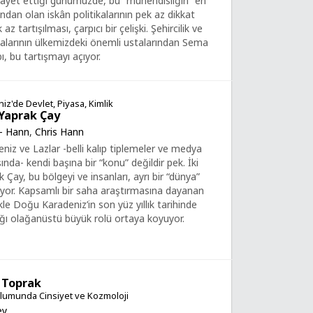
irayet ettiği günümüzde, bu “mühendisliğin” en
rından olan iskân politikalarının pek az dikkat
az tartışılması, çarpıcı bir çelişki. Şehircilik ve
alarının ülkemizdeki önemli ustalarından Sema
bı, bu tartışmayı açıyor.
z'de Devlet, Piyasa, Kimlik
 Yaprak Çay
 - Hann
,
Chris Hann
iz ve Lazlar -belli kalıp tiplemeler ve medya
ında- kendi başına bir “konu” değildir pek. İki
Çay, bu bölgeyi ve insanları, ayrı bir “dünya”
lıyor. Kapsamlı bir saha araştırmasına dayanan
kle Doğu Karadeniz’in son yüz yıllık tarihinde
ğı olağanüstü büyük rolü ortaya koyuyor.
 Toprak
lumunda Cinsiyet ve Kozmoloji
ey