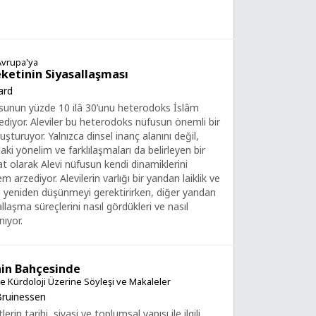
Avrupa'ya
eketinin Siyasallaşması
ard
sunun yüzde 10 ilâ 30’unu heterodoks İslâm
l ediyor. Aleviler bu heterodoks nüfusun önemli bir
şturuyor. Yalnızca dinsel inanç alanını değil,
aki yönelim ve farklılaşmaları da belirleyen bir
t olarak Alevi nüfusun kendi dinamiklerini
arzediyor. Alevilerin varlığı bir yandan laiklik ve
eri yeniden düşünmeyi gerektirirken, diğer yandan
llaşma süreçlerini nasıl gördükleri ve nasıl
ıyor.
nin Bahçesinde
e Kürdoloji Üzerine Söyleşi ve Makaleler
Bruinessen
lerin tarihi, siyasi ve toplumsal yapısı ile ilgili