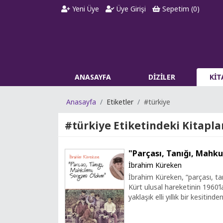
Yeni Üye
Üye Girişi
Sepetim (
0
)
ANASAYFA
DİZİLER
Kİ
Anasayfa
Etiketler
#türkiye
#türkiye
Etiketindeki Kitaplar
"Parçası, Tanığı, Mah
İbrahim Küreken
İbrahim Küreken, “parçası, t
Kürt ulusal hareketinin 1960
yaklaşık elli yıllık bir kesitind