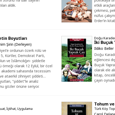
i Sorunu”na dair sayının
politikaya s
ları aldık.
etkili araçla
çekmesi, pek 
nüfus çalışm
Erder’in kita
etin Boyutları
Doğu Karadeni
İki Buçuk
him Şirin (Derleyen)
Ildiko Beller
iyet’e ordunun özerk rolü ve
Doğu Karaden
5, Kürtler, Demokrat Parti,
eğlencesi dış
lun ve İslâmcılığın- şiddetle
Buçuk Yaprak 
lü örneği olarak 12 Eylül, bir özel
olarak ele a
r”, akademi sahasında tecessüm
kitap, önceli
ve ataerkil zihniyet şiddeti…
çayın oynadı
utları, “şiddet”le analiz
unu gözler önüne seriyor.
Tohum ve
uat, İçtihat, Uygulama
Türk Köy Top
Carol Delan