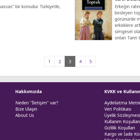
hassas” bir konudur. Türkiye’de,
Erkeğin rahm
besleyen top
görünürde ma
erkeklere at
simgesel olar
onları Tanrı 
1
2
3
4
5
Hakkımızda
KVKK ve Kullanı
Neden "İletişim" var?
Aydınlatma Metn
Bize Ulaşın
Veri Politikası
About Us
Üyelik Sözleşmesi
Kullanım Koşulları
Gizlilik Koşulları
Kargo ve İade Koş