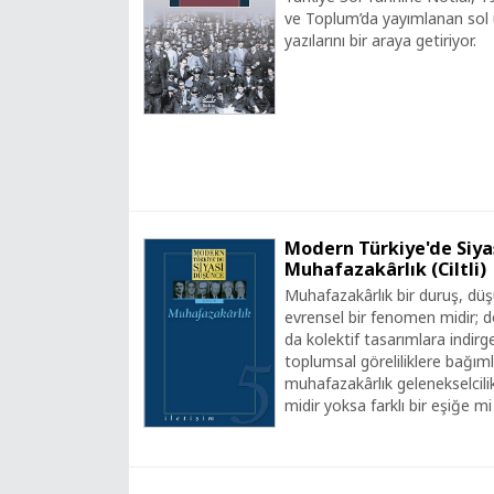
ve Toplum’da yayımlanan sol ü
yazılarını bir araya getiriyor.
Modern Türkiye'de Siyas
Muhafazakârlık (Ciltli)
Muhafazakârlık bir duruş, dü
evrensel bir fenomen midir; do
da kolektif tasarımlara indirg
toplumsal göreliliklere bağım
muhafazakârlık gelenekselcili
midir yoksa farklı bir eşiğe mi