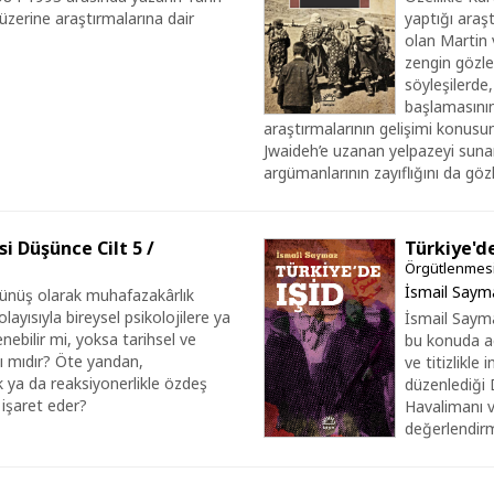
zerine araştırmalarına dair
yaptığı araş
olan Martin 
zengin gözle
söyleşilerde,
başlamasının 
araştırmalarının gelişimi konusu
Jwaideh’e uzanan yelpazeyi sunan
argümanlarının zayıflığını da göz
i Düşünce Cilt 5 /
Türkiye'd
Örgütlenmesi
İsmail Saym
şünüş olarak muhafazakârlık
layısıyla bireysel psikolojilere ya
İsmail Sayma
enebilir mi, yoksa tarihsel ve
bu konuda aç
lı mıdır? Öte yandan,
ve titizlikle
k ya da reaksiyonerlikle özdeş
düzenlediği 
 işaret eder?
Havalimanı v
değerlendirm