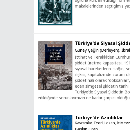
uğruna kurban edildiği “Ermen
makalelerinden seçtiğimiz yazı
Türkiye'de Siyasal Şidd
Güney Çeğin (Derleyen)
,
İbra
İttihat ve Terakki’den Cumhur
şiddet üretme kapasitesi, 191
siyasal hareketlerin -sağın, so
ilişkisi, kapitalizmde zorun ro
şiddet hali olarak “doksanla
eden simgesel şiddetin tarihi 
Türkiye’de Siyasal Şiddetin Boy
edildiğinde sorunlarımızın ne kadar çarpıcı olduğ
Türkiye'de Azınlıklar
Kavramlar, Teori, Lozan, İç Mevz
Baskın Oran