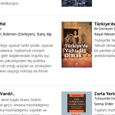
 dolduruyor.
Yol
Türkiye'd
ı
Bir Deneyim 
t Bekmen (Derleyen)
,
Barış Alp
Raşel Meseri
Türkiye’de Y
kiye siyasal tarihi içinde, siyasal
Yahudi olman
kalarına, toplumsal cinsiyet
bir yandan da
elir dağılımından örgütlü işçi
anekdotlarla
in yükselişinden dış politika
ih ettiği araçları ve stratejileri
anın ulaştığı noktayı da ihmal
Vardı!..
Zorla Yer
Türkiye’de De
derin kaybı Hrant Dink’in
Sema Erder
ıl geçti. Anısına hazırladığımız
na hazırladığımız sayıdan ve
Toplum mühen