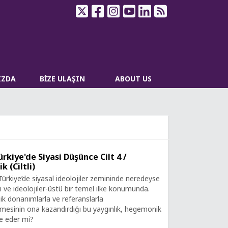
IZDA
BİZE ULAŞIN
ABOUT US
kiye'de Siyasi Düşünce Cilt 4 /
ik (Ciltli)
, Türkiye’de siyasal ideolojiler zemininde neredeyse
i ve ideolojiler-üstü bir temel ilke konumunda.
jik donanımlarla ve referanslarla
mesinin ona kazandırdığı bu yaygınlık, hegemonik
de eder mi?