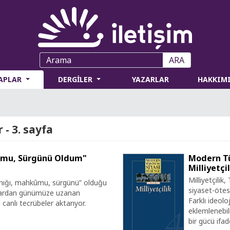
ARA
TAPLAR
DERGİLER
YAZARLAR
HAKKIM
 - 3. sayfa
kumu, Sürgünü Oldum"
Modern Tür
Milliyetçil
Milliyetçilik
anığı, mahkûmu, sürgünü” olduğu
siyaset-ötes
’lardan günümüze uzanan
Farklı ideolo
en canlı tecrübeler aktarıyor.
eklemlenebil
bir gücü ifa