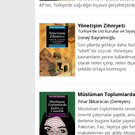
AP’nin, Türkiye’de sağcılığın inşasını gerçekleştirdiğ
Yönetişim Zihniyeti
Türkiye'de Üst Kurullar ve Siya
Sonay Bayramoğlu
Son yıllarda gittikçe daha fa
“sihirli” bir sözcük: Yönetişim
kavramların yerine kullanılm
olarak neleri içerip, neleri dı
şekilde ortaya konmuyor.
Müslüman Toplumlarda 
Pınar İlkkaracan (Derleyen)
Müslüman toplumlarda cinsell
önemli çalışmalar yapıldı, ama
derleme bugüne kadar yayınlan
Pakistan, Fas, Nijerya gibi far
makalelerinin yer aldığı Müs