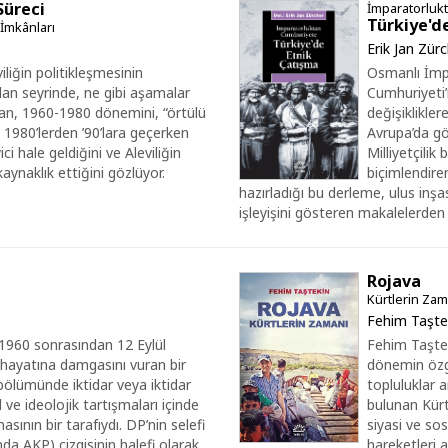
Süreci
İmparatorluk
Türkiye'd
e İmkânları
Erik Jan Zür
liğin politikleşmesinin
Osmanlı İmp
lan seyrinde, ne gibi aşamalar
Cumhuriyeti’
tan, 1960-1980 dönemini, “örtülü
değişiklikle
. 1980’lerden ’90’lara geçerken
Avrupa’da gö
yici hale geldiğini ve Aleviliğin
Milliyetçili
aynaklık ettiğini gözlüyor.
biçimlendire
hazırladığı bu derleme, ulus inşa
işleyişini gösteren makalelerden
Rojava
Kürtlerin Zam
Fehim Taşte
 1960 sonrasından 12 Eylül
Fehim Taştek
l hayatına damgasını vuran bir
dönemin özg
bölümünde iktidar veya iktidar
topluluklar ar
ve ideolojik tartışmaları içinde
bulunan Kür
ının bir tarafıydı. DP’nin selefi
siyasi ve sosy
 AKP) çizgisinin halefi olarak,
hareketleri 