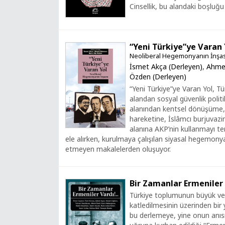
Cinsellik, bu alandaki boşluğu
“Yeni Türkiye”ye Varan 
Neoliberal Hegemonyanın İnşas
İsmet Akça (Derleyen)
,
Ahme
Özden (Derleyen)
“Yeni Türkiye”ye Varan Yol, Tür
alandan sosyal güvenlik politi
alanından kentsel dönüşüme, g
hareketine, İslâmcı burjuvazin
alanına AKP’nin kullanmayı terc
ele alırken, kurulmaya çalışılan siyasal hegemony
etmeyen makalelerden oluşuyor.
Bir Zamanlar Ermeniler 
Türkiye toplumunun büyük ve 
katledilmesinin üzerinden bir y
bu derlemeye, yine onun anısı