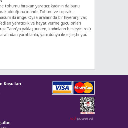
e tohumu bırakan yaratıcı; kadının da bunu
rak olduğuna inanılır. Tohum ve toprak –
sum iki imge. Oysa aralarında bir hiyerarşi var;
fedilen yaratıcılık ve hayat verme gücü onları
ak Tanrı’ya yaklaştırırken, kadınların besleyici rolü
tarafından yaratılanla, yani dünya ile eşleştiriyor.
m Koşulları
i
Web tasarım: Red Bilişim
ulları