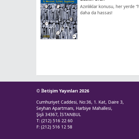
Azınlıklar konusu, her yerde “
daha da hassas!
© İletişim Yayınları 2026
Cumhuriyet Caddesi, No:36, 1. Kat, Daire 3,
Seyhan Apartmanı, Harbiye Mahallesi,
Şişli 34367, İSTANBUL
T: (212) 516 22 60
F: (212) 516 12 58