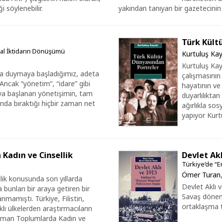
i söylenebilir.
yakından tanıyan bir gazetecinin u
Türk Kült
sal İktidarın Dönüşümü
Kurtuluş Kay
Kurtuluş Kaya
zla duymaya başladığımız, adeta
çalışmasının
. Ancak “yönetim”, “idare” gibi
hayatının ve 
aya başlanan yönetişimin, tam
duyarlılıktan
şarıda bıraktığı hiçbir zaman net
ağırlıkla sos
yapıyor Kurt
Kadın ve Cinsellik
Devlet Akl
Türkiye’de “E
Ömer Turan
ik konusunda son yıllarda
Devlet Aklı
 bunları bir araya getiren bir
Savaş dönem
mamıştı. Türkiye, Filistin,
ortaklaşma ta
klı ülkelerden araştırmacıların
lüman Toplumlarda Kadın ve