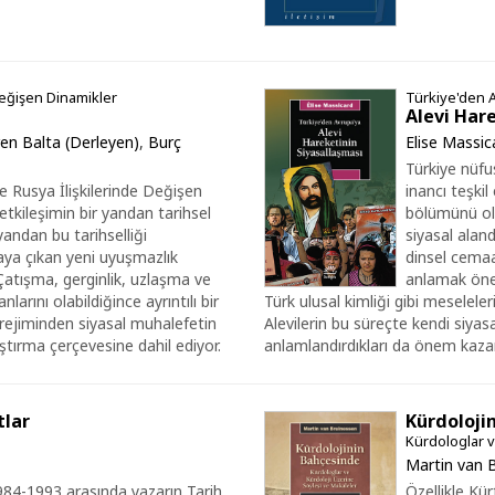
Değişen Dinamikler
Türkiye'den 
Alevi Har
en Balta (Derleyen)
,
Burç
Elise Massic
Türkiye nüfu
e Rusya İlişkilerinde Değişen
inancı teşki
 etkileşimin bir yandan tarihsel
bölümünü olu
andan bu tarihselliği
siyasal aland
ya çıkan yeni uyuşmazlık
dinsel cemaa
. Çatışma, gerginlik, uzlaşma ve
anlamak önem 
larını olabildiğince ayrıntılı bir
Türk ulusal kimliği gibi meselel
 rejiminden siyasal muhalefetin
Alevilerin bu süreçte kendi siyasa
ırma çerçevesine dahil ediyor.
anlamlandırdıkları da önem kazan
tlar
Kürdoloji
Kürdologlar v
Martin van 
1984-1993 arasında yazarın Tarih
Özellikle Kürt