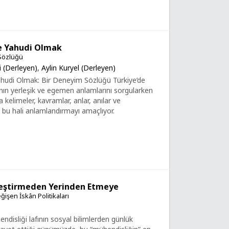
e Yahudi Olmak
Sözlüğü
 (Derleyen)
,
Aylin Kuryel (Derleyen)
ahudi Olmak: Bir Deneyim Sözlüğü Türkiye’de
ın yerleşik ve egemen anlamlarını sorgularken
 kelimeler, kavramlar, anlar, anılar ve
 bu hali anlamlandırmayı amaçlıyor.
leştirmeden Yerinden Etmeye
ğişen İskân Politikaları
disliği lafının sosyal bilimlerden günlük