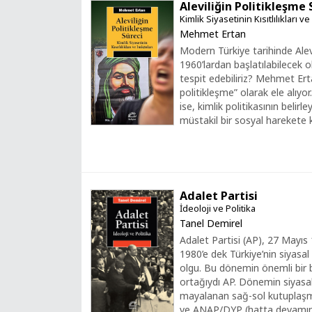
Aleviliğin Politikleşme 
Kimlik Siyasetinin Kısıtlılıkları v
Mehmet Ertan
Modern Türkiye tarihinde Alevi
1960’lardan başlatılabilecek o
tespit edebiliriz? Mehmet Er
politikleşme” olarak ele alıyor
ise, kimlik politikasının belirle
müstakil bir sosyal harekete k
Adalet Partisi
İdeoloji ve Politika
Tanel Demirel
Adalet Partisi (AP), 27 Mayıs
1980’e dek Türkiye’nin siyasa
olgu. Bu dönemin önemli bir 
ortağıydı AP. Dönemin siyasal 
mayalanan sağ-sol kutuplaşmas
ve ANAP/DYP (hatta devamında