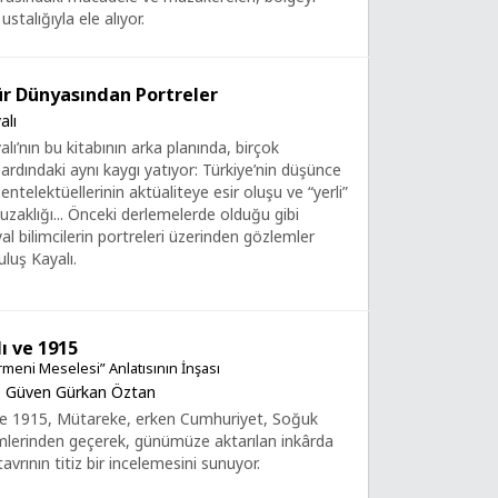
stalığıyla ele alıyor.
ür Dünyasından Portreler
alı
lı’nın bu kitabının arka planında, birçok
 ardındaki aynı kaygı yatıyor: Türkiye’nin düşünce
entelektüellerinin aktüaliteye esir oluşu ve “yerli”
 uzaklığı... Önceki derlemelerde olduğu gibi
yal bilimcilerin portreleri üzerinden gözlemler
uluş Kayalı.
ı ve 1915
rmeni Meselesi” Anlatısının İnşası
,
Güven Gürkan Öztan
 ve 1915, Mütareke, erken Cumhuriyet, Soğuk
lerinden geçerek, günümüze aktarılan inkârda
vrının titiz bir incelemesini sunuyor.