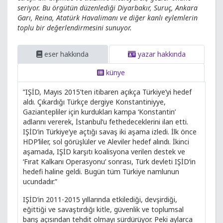
seriyor. Bu örgütün düzenlediği Diyarbakır, Suruç, Ankara
Garı, Reina, Atatürk Havalimanı ve diğer kanlı eylemlerin
toplu bir değerlendirmesini sunuyor.
eser hakkında
yazar hakkında
künye
”IŞİD, Mayıs 2015’ten itibaren açıkça Türkiye’yi hedef
aldı. Çıkardığı Türkçe dergiye Konstantiniyye,
Gaziantepliler için kurdukları kampa ‘Konstantin’
adlarını vererek, İstanbul’u fethedeceklerini ilan etti.
IŞİD’in Türkiye’ye açtığı savaş iki aşama izledi. İlk önce
HDP’liler, sol görüşlüler ve Aleviler hedef alındı. İkinci
aşamada, IŞİD karşıtı koalisyona verilen destek ve
‘Fırat Kalkanı Operasyonu’ sonrası, Türk devleti IŞİD’in
hedefi haline geldi. Bugün tüm Türkiye namlunun
ucundadır.”
IŞİD’in 2011-2015 yıllarında etkilediği, devşirdiği,
eğittiği ve savaştırdığı kitle, güvenlik ve toplumsal
barış açısından tehdit olmayı sürdürüyor. Peki aylarca