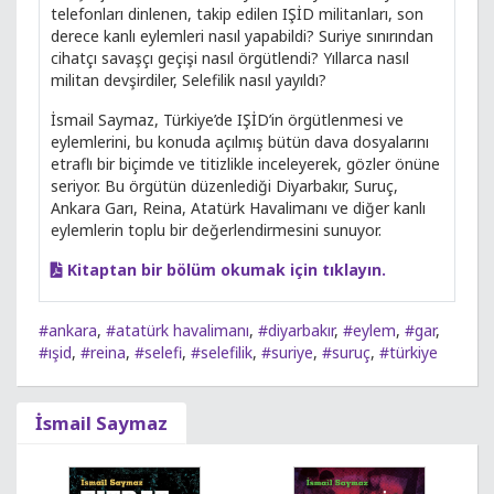
telefonları dinlenen, takip edilen IŞİD militanları, son
derece kanlı eylemleri nasıl yapabildi? Suriye sınırından
cihatçı savaşçı geçişi nasıl örgütlendi? Yıllarca nasıl
militan devşirdiler, Selefilik nasıl yayıldı?
İsmail Saymaz, Türkiye’de IŞİD’in örgütlenmesi ve
eylemlerini, bu konuda açılmış bütün dava dosyalarını
etraflı bir biçimde ve titizlikle inceleyerek, gözler önüne
seriyor. Bu örgütün düzenlediği Diyarbakır, Suruç,
Ankara Garı, Reina, Atatürk Havalimanı ve diğer kanlı
eylemlerin toplu bir değerlendirmesini sunuyor.
Kitaptan bir bölüm okumak için tıklayın.
#ankara
,
#atatürk havalimanı
,
#diyarbakır
,
#eylem
,
#gar
,
#ışid
,
#reina
,
#selefi
,
#selefilik
,
#suriye
,
#suruç
,
#türkiye
İsmail Saymaz