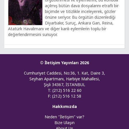
açılmış bütün dava dosyalarını etraflı bir
biçimde ve titizlikle inceleyerek, gözler
önüne seriyor. Bu örgütün düzenlediği
Diyarbakır, Suruç, Ankara Garı, Reina,
Atatürk Havalimanı ve diğer kanlı eylemlerin toplu bir
değerlendirmesini sunuyor.
© İletişim Yayınları 2026
Cumhuriyet Caddesi, No:36, 1. Kat, Daire 3,
Seyhan Apartmanı, Harbiye Mahallesi,
Şişli 34367, İSTANBUL
T: (212) 516 22 60
F: (212) 516 12 58
Hakkımızda
Neden "İletişim" var?
Bize Ulaşın
About Us