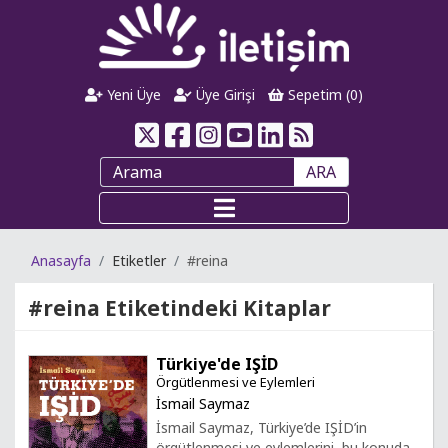
Yeni Üye
Üye Girişi
Sepetim (
0
)
ARA
Anasayfa
Etiketler
#reina
#reina
Etiketindeki Kitaplar
Türkiye'de IŞİD
Örgütlenmesi ve Eylemleri
İsmail Saymaz
İsmail Saymaz, Türkiye’de IŞİD’in
örgütlenmesi ve eylemlerini, bu konuda