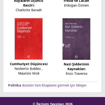
Freud ve Lacan
Rüyaların Üçüncü
Erdoğan Özmen
Reich'ı
Charlotte Beradt
Cumhuriyet Düşüncesi
Nazi Şiddetinin
Norberto Bobbio
,
Kaynakları
Maurizio Viroli
Enzo Traverso
Politika
dizisinin tüm kitaplarını görmek için tıklayın
© İletişim Yayınları 2026