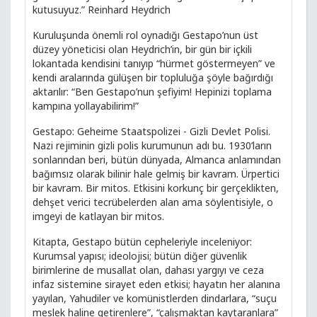
kutusuyuz.” Reinhard Heydrich
Kuruluşunda önemli rol oynadığı Gestapo’nun üst
düzey yöneticisi olan Heydrich’in, bir gün bir içkili
lokantada kendisini tanıyıp “hürmet göstermeyen” ve
kendi aralarında gülüşen bir topluluğa şöyle bağırdığı
aktarılır: “Ben Gestapo’nun şefiyim! Hepinizi toplama
kampına yollayabilirim!”
Gestapo: Geheime Staatspolizei - Gizli Devlet Polisi.
Nazi rejiminin gizli polis kurumunun adı bu. 1930’ların
sonlarından beri, bütün dünyada, Almanca anlamından
bağımsız olarak bilinir hale gelmiş bir kavram. Ürpertici
bir kavram. Bir mitos. Etkisini korkunç bir gerçeklikten,
dehşet verici tecrübelerden alan ama söylentisiyle, o
imgeyi de katlayan bir mitos.
Kitapta, Gestapo bütün cepheleriyle inceleniyor:
Kurumsal yapısı; ideolojisi; bütün diğer güvenlik
birimlerine de musallat olan, dahası yargıyı ve ceza
infaz sistemine sirayet eden etkisi; hayatın her alanına
yayılan, Yahudiler ve komünistlerden dindarlara, “suçu
meslek haline getirenlere”, “çalışmaktan kaytaranlara”