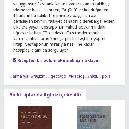
ve uygunsuz fıkra anlatanlara kadar uzanan takibat;
izleme ve baskı teknikleri; “örgütlü” ve kendiliğinden
ihbarların bu takibat rejimindeki payı; gittikçe
genişleyen keyfîlik; faaliyet sahasını giderek işgal edilen
ülkelere yayan Gestapo’nun Yahudi soykırımındaki
uğursuz katkısı. “Polis devleti”nin modern tarihteki
vahim tarihsel örneğinin çarpıcı bir teşhirini yapan
kitap, Gestapo’nun mirasıyla nasıl, ne kadar
hesaplaşıldığını da sorguluyor.
Kitaptan bir bölüm okumak için tıklayın.
#almanya
,
#faşizm
,
#gestapo
,
#ideoloji
,
#nazi
,
#polis
Bu kitaplar da ilginizi çekebilir