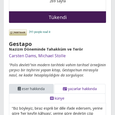
269 sayfa
Tükendi
Gestapo
Nazizm Döneminde Tahakküm ve Terör
Carsten Dams
,
Michael Stolle
“Polis devleti”nin modern tarihteki vahim tarihsel örneğinin
çarpıcı bir teşhirini yapan kitap, Gestapo’nun mirasıyla
nasıl, ne kadar hesaplaşıldığını da sorguluyor.
eser hakkında
yazarlar hakkında
künye
“Biz böyleyiz, biraz esprili bir dille ifade edersem, yerine
göre ‘her keyfin kâhyası’, yerine göre devletin çöp