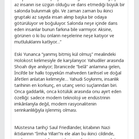
az insanın ise üzgün olduğu ve dans etmediği büyük bir
salonda bulunmak gibi. Ve zaman zaman bu ikinci
gruptaki az sayıda insan alınıp başka bir odaya
götürülüyor ve boğuluyor. Salonda neşe içinde dans
eden insanlar bunun farkına bile varmıyor. Aksine,
görünen o ki bu onların neşelerine neşe katıyor ve
mutluluklarını katlıyor…”
Eski Yunanca “yanmış bitmiş kül olmuş” mealindeki
Holokost kelimesiyle de karşılanıyor. Yahudiler arasında
Shoah diye anılıyor; İbranicede “belâ” anlamına gelen,
İncil’de bir halkı topyekûn mahveden tarihsel ve doğal
âfetleri anlatan kelimeyle… Yahudi Soykırımı, insanlık
tarihinin en korkunç, en utanç verici suçlarından biri.
Onca gaddarlık, onca kötülük arasında onu ayırt eden
özelliği: sadece modern teknoloji ve endüstrinin
imkânlarıyla değil, modern rasyonalitenin
serinkanlılığıyla işlenmiş olması.
Müstesna tarihçi Saul Friedländer, kitabının Nazi
iktidarının “İmha Yılları”nı ele alan bu ikinci cildinde,