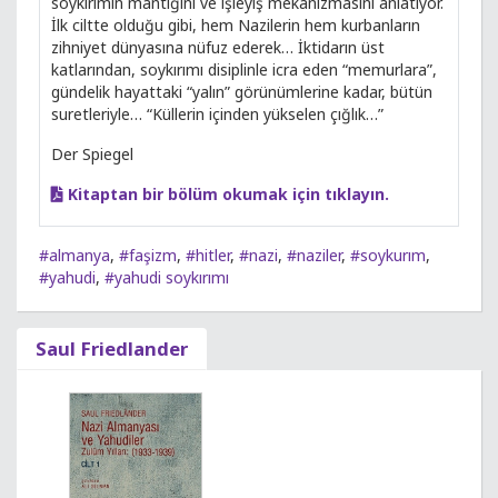
soykırımın mantığını ve işleyiş mekanizmasını anlatıyor.
İlk ciltte olduğu gibi, hem Nazilerin hem kurbanların
zihniyet dünyasına nüfuz ederek… İktidarın üst
katlarından, soykırımı disiplinle icra eden “memurlara”,
gündelik hayattaki “yalın” görünümlerine kadar, bütün
suretleriyle… “Küllerin içinden yükselen çığlık…”
Der Spiegel
Kitaptan bir bölüm okumak için tıklayın.
#almanya
,
#faşizm
,
#hitler
,
#nazi
,
#naziler
,
#soykurım
,
#yahudi
,
#yahudi soykırımı
Saul Friedlander