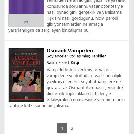
temsilden ne anladığını, yazar ve yazarlık
konusunda sorularını, yazar otoritesiyle
nasıl oynadığını, gerçeklik ve yanılsama
ilişkisini nasıl gördüğünü, hiciv, parodi
gibi yöntemlerden ne amaçla
yararlandığını da sergileyen bir çalışma bu.
Osmanlı Vampirleri
Söylenceler, Etkileşimler, Tepkiler
Salim Fikret Kırgi
Vampirlerle ilgili verilmiş fetvalara,
vampirlerle ve doğaüstü varlıklarla ilgili
yazılmış eserlere, seyahatnamelere de
göz atarak Osmanlı Avrupası içerisindeki
dinî-etnik toplulukların birbirleriyle
etkileşimleri çerçevesinde vampir mitinin
tarihine katkı sunan bir çalışma.
1
2