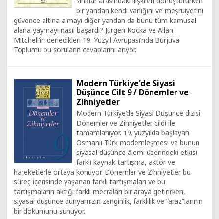
sınıflar arasındaki ilişkileri dönüştürürken
bir yandan kendi varlığını ve meşruiyetini
güvence altına almayı diğer yandan da bunu tüm kamusal
alana yaymayı nasıl başardı? Jürgen Kocka ve Allan
Mitchell’in derledikleri 19. Yüzyıl Avrupası’nda Burjuva
Toplumu bu soruların cevaplarını arıyor.
Modern Türkiye'de Siyasi
Düşünce Cilt 9 / Dönemler ve
Zihniyetler
Modern Türkiye’de Siyasî Düşünce dizisi
Dönemler ve Zihniyetler cildi ile
tamamlanıyor. 19. yüzyılda başlayan
Osmanlı-Türk modernleşmesi ve bunun
siyasal düşünce âlemi üzerindeki etkisi
farklı kaynak tartışma, aktör ve
hareketlerle ortaya konuyor. Dönemler ve Zihniyetler bu
süreç içerisinde yaşanan farklı tartışmaları ve bu
tartışmaların aktığı farklı mecraları bir araya getirirken,
siyasal düşünce dünyamızın zenginlik, farklılık ve “araz”larının
bir dökümünü sunuyor.