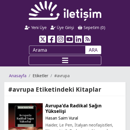
Yeni Üye
Üye Girişi
Sepetim (
0
)
ARA
Anasayfa
Etiketler
#avrupa
#avrupa
Etiketindeki Kitaplar
Avrupa'da Radikal Sağın
Yükselişi
Hasan Saim Vural
Haider, Le Pen, İtalyan neofaşistleri,