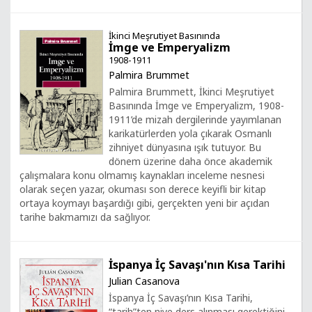
İkinci Meşrutiyet Basınında
İmge ve Emperyalizm
1908-1911
Palmira Brummet
Palmira Brummett, İkinci Meşrutiyet
Basınında İmge ve Emperyalizm, 1908-
1911’de mizah dergilerinde yayımlanan
karikatürlerden yola çıkarak Osmanlı
zihniyet dünyasına ışık tutuyor. Bu
dönem üzerine daha önce akademik
çalışmalara konu olmamış kaynakları inceleme nesnesi
olarak seçen yazar, okuması son derece keyifli bir kitap
ortaya koymayı başardığı gibi, gerçekten yeni bir açıdan
tarihe bakmamızı da sağlıyor.
İspanya İç Savaşı'nın Kısa Tarihi
Julian Casanova
İspanya İç Savaşı’nın Kısa Tarihi,
“tarih”ten niye ders alınması gerektiğini