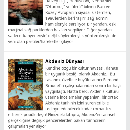
“Kuzey Ligi”, Berlusconi, Neonaziler...
“Oturmuş” ve “ılımlı” bilinen Batı ve
Kuzey Avrupa’nın siyasal sistemleri,
1980’lerden beri “aşırı” sağ akımın
hamleleriyle sarsılıyor. Bir yandan, eski
marjinal sağ partilerden bazıları serpiliyor. Diğer yandan,
sadece ‘kariyerleriyle’ değil söylemleriyle, yöntemleriyle de
yeni olan partiler/hareketler çıkıyor.
Akdeniz Dünyası
Kendine özgü bir kültür havzası, dahası
bir uygarlık beşiği olarak Akdeniz... Bu
tasarım, özellikle büyük tarihçi Fernand
Braudel'in çalışmalarından sonra bir hayli
yaygınlaştı. Hatta belki, Akdeniz kültürü
üzerine incelemeler yapanları, bir ortak
Akdeniz tarihinin izini sürenleri bile
tedirgin edebilecek kadar romantize
edilerek popülerleşti! Elinizdeki kitapta, Akdeniz'in tarihsel
gerçekliğine değişik pencerelerden bakan tarihçilerin
çalışmaları yer alıyor.