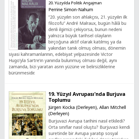
20. Yüzyılda Politik Angajman
Perrine Simon-Nahum
“20. yüzyılın son ahlakçısı, 21. yüzyılın ilk
filozofu” André Malraux, bugün hâlâ bu
denli ilgimizi çekiyorsa, bunun nedeni
yalnızca büyük tarihsel olayların
birçoğuna aktif olarak katılmış ya da
yakından tanık olmuş olması, dönemin
siyasi kahramanlarının, edebiyat yelpazesinde Victor
Hugo’yla Sartre’ın yanında bulunmuş olması değil, aynı
zamanda, bizi yaratan asrın yüzüne ve belirsizliklerine
bürünmesidir.
19. Yüzyıl Avrupası'nda Burjuva
Toplumu
Jürgen Kocka (Derleyen)
,
Allan Mitchell
(Derleyen)
Burjuvazi Avrupa tarihini nasıl etkiledi?
Orta sınıflar nasıl oluştu? Burjuvazi kendi
suretinde bir Avrupa yaratıp sosyal