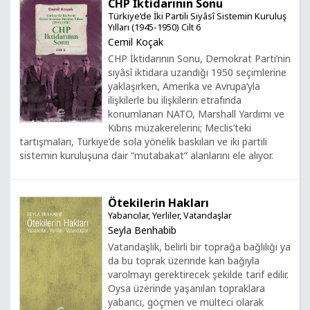
CHP İktidarının Sonu
Türkiye’de İki Partili Siyâsî Sistemin Kuruluş
Yılları (1945-1950) Cilt 6
Cemil Koçak
CHP İktidarının Sonu, Demokrat Parti’nin
siyâsî iktidara uzandığı 1950 seçimlerine
yaklaşırken, Amerika ve Avrupa’yla
ilişkilerle bu ilişkilerin etrafında
konumlanan NATO, Marshall Yardımı ve
Kıbrıs müzakerelerini; Meclis’teki
tartışmaları, Türkiye’de sola yönelik baskıları ve iki partili
sistemin kuruluşuna dair “mutabakat” alanlarını ele alıyor.
Ötekilerin Hakları
Yabancılar, Yerliler, Vatandaşlar
Seyla Benhabib
Vatandaşlık, belirli bir toprağa bağlılığı ya
da bu toprak üzerinde kan bağıyla
varolmayı gerektirecek şekilde tarif edilir.
Oysa üzerinde yaşanılan topraklara
yabancı, göçmen ve mülteci olarak