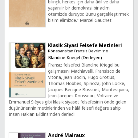
bilinçli, herkes için daha âdil ve daha
yaşanılır bir demokrasi bir adım
ötemizde duruyor. Bunu gerçekleştirmek
bizim elimizde.” Marcel Gauchet
Klasik Siyasi Felsefe Metinleri
Rönesans’tan Fransız Devrimi’ne
Blandine Kriegel (Derleyen)
Fransız felsefeci Blandine Kriegel bu
çalışmasını Machiavelli, Fransisco de
Vitoria, Jean Bodin, Hugo Grotius,
Thomas Hobbes, Spinoza, John Locke,
Jacques Bénigne Bossuet, Montesquieu,
Jean-Jacques Rousseau, Voltaire ve
Emmanuel Sièyes gibi klasik siyaset felsefesinin önde gelen
düşünürlerinin metinlerinden ve hâlâ felsefi değere sahip
İnsan Hakları Bildirisi’nden derledi
André Malraux