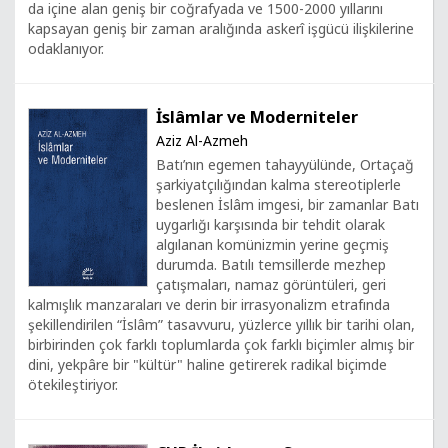
da içine alan geniş bir coğrafyada ve 1500-2000 yıllarını
kapsayan geniş bir zaman aralığında askerî işgücü ilişkilerine
odaklanıyor.
İslâmlar ve Moderniteler
Aziz Al-Azmeh
Batı’nın egemen tahayyülünde, Ortaçağ
şarkiyatçılığından kalma stereotiplerle
beslenen İslâm imgesi, bir zamanlar Batı
uygarlığı karşısında bir tehdit olarak
algılanan komünizmin yerine geçmiş
durumda. Batılı temsillerde mezhep
çatışmaları, namaz görüntüleri, geri
kalmışlık manzaraları ve derin bir irrasyonalizm etrafında
şekillendirilen “İslâm” tasavvuru, yüzlerce yıllık bir tarihi olan,
birbirinden çok farklı toplumlarda çok farklı biçimler almış bir
dini, yekpâre bir "kültür" haline getirerek radikal biçimde
ötekileştiriyor.