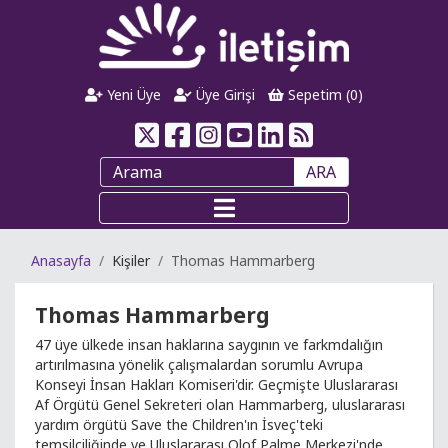
Yeni Üye
Üye Girişi
Sepetim (
0
)
ARA
Anasayfa
Kişiler
Thomas Hammarberg
Thomas Hammarberg
47 üye ülkede insan haklarına saygının ve farkmdalığın
artırılmasına yönelik çalışmalardan sorumlu Avrupa
Konseyi İnsan Hakları Komiseri'dir. Geçmişte Uluslararası
Af Örgütü Genel Sekreteri olan Hammarberg, uluslararası
yardım örgütü Save the Children'ın İsveç'teki
temsilciliğinde ve Uluslararası Olof Palme Merkezi'nde,