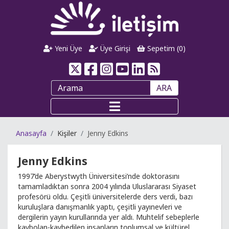
Yeni Üye
Üye Girişi
Sepetim (
0
)
ARA
Anasayfa
Kişiler
Jenny Edkins
Jenny Edkins
1997’de Aberystwyth Üniversitesi’nde doktorasını
tamamladıktan sonra 2004 yılında Uluslararası Siyaset
profesörü oldu. Çeşitli üniversitelerde ders verdi, bazı
kuruluşlara danışmanlık yaptı, çeşitli yayınevleri ve
dergilerin yayın kurullarında yer aldı. Muhtelif sebeplerle
kaybolan-kaybedilen insanların toplumsal ve kültürel