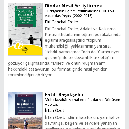
Dindar Nesil Yetiştirmek
Türkiye'nin Eğitim Politikalarında Ulus ve
Vatandaş İnşası (2002-2016)
Elif Gençkal Eroler
Elif Gençkal Eroler, Adalet ve Kalkınma
Partisi iktidarlarının eğitim politikalarında
eğitimi araçsallaştırıcı “toplum
mühendisliği” yaklaşımının yanı sıra,
“tehdit paradigması”nda da “Cumhuriyet
geleneği” ile bir devamlılık arz ettiğini
gözlüyor çalışmasında. “Millet” ve onun “düşmanları”
hakkındaki tasavvurun, bu format içinde nasıl yeniden
tanımlandığını gözlüyor.
Fatih-Başakşehir
Muhafazakâr Mahallede İktidar ve Dönüşen
Habitus
İrfan Özet
İrfan Özet, İslâmî habitus’un, yani hal ve
davranışa, beğeni ve zevklere yansıyan
içselleşmiş eğilimlerin, nasıl dönüşmekte