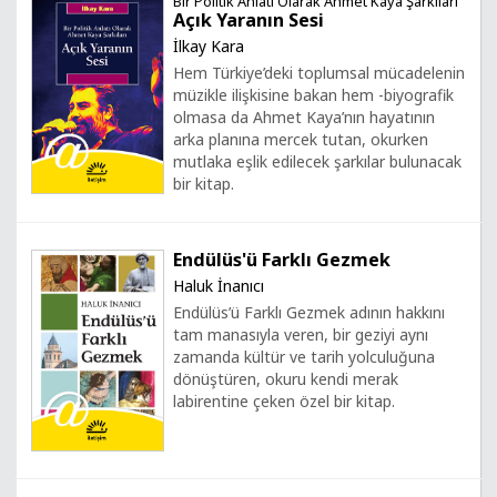
Bir Politik Anlatı Olarak Ahmet Kaya Şarkıları
Açık Yaranın Sesi
İlkay Kara
Hem Türkiye’deki toplumsal mücadelenin
müzikle ilişkisine bakan hem -biyografik
olmasa da Ahmet Kaya’nın hayatının
arka planına mercek tutan, okurken
mutlaka eşlik edilecek şarkılar bulunacak
bir kitap.
Endülüs'ü Farklı Gezmek
Haluk İnanıcı
Endülüs’ü Farklı Gezmek adının hakkını
tam manasıyla veren, bir geziyi aynı
zamanda kültür ve tarih yolculuğuna
dönüştüren, okuru kendi merak
labirentine çeken özel bir kitap.