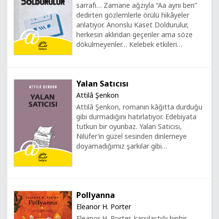
sarrafı… Zamane ağzıyla “Aa aynı ben”
dedirten gözlemlerle örülü hikâyeler
anlatıyor. Anonslu Kaset Doldurulur,
herkesin aklından geçenler ama söze
dökülmeyenler… Kelebek etkileri…
Yalan Satıcısı
Attilâ Şenkon
Attilâ Şenkon, romanın kâğıtta durduğu
gibi durmadığını hatırlatıyor. Edebiyata
tutkun bir oyunbaz. Yalan Satıcısı,
Nilüfer’in güzel sesinden dinlemeye
doyamadığımız şarkılar gibi…
Pollyanna
Eleanor H. Porter
Eleanor H. Porter, karşılaştığı binbir