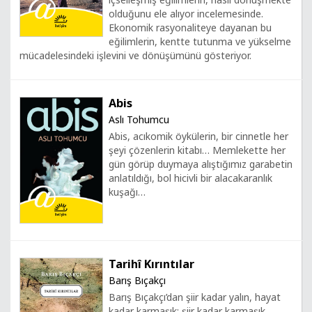
olduğunu ele alıyor incelemesinde.
Ekonomik rasyonaliteye dayanan bu
eğilimlerin, kentte tutunma ve yükselme
mücadelesindeki işlevini ve dönüşümünü gösteriyor.
Abis
Aslı Tohumcu
Abis, acıkomik öykülerin, bir cinnetle her
şeyi çözenlerin kitabı… Memlekette her
gün görüp duymaya alıştığımız garabetin
anlatıldığı, bol hicivli bir alacakaranlık
kuşağı…
Tarihî Kırıntılar
Barış Bıçakçı
Barış Bıçakçı’dan şiir kadar yalın, hayat
kadar karmaşık; şiir kadar karmaşık,