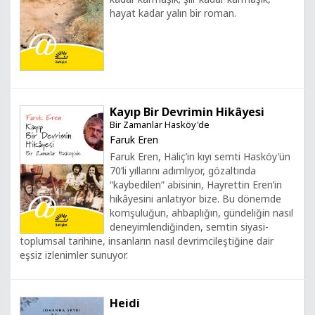
hayat kadar yalın bir roman.
Kayıp Bir Devrimin Hikâyesi
Bir Zamanlar Hasköy'de
Faruk Eren
Faruk Eren, Haliç’in kıyı semti Hasköy’ün
70’li yıllarını adımlıyor, gözaltında
“kaybedilen” abisinin, Hayrettin Eren’in
hikâyesini anlatıyor bize. Bu dönemde
komşuluğun, ahbaplığın, gündeliğin nasıl
deneyimlendiğinden, semtin siyasi-
toplumsal tarihine, insanların nasıl devrimcileştiğine dair
eşsiz izlenimler sunuyor.
Heidi