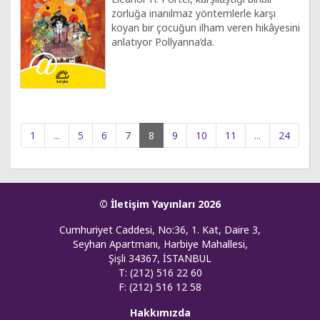
zorluğa inanılmaz yöntemlerle karşı
koyan bir çocuğun ilham veren hikâyesini
anlatıyor Pollyanna’da.
1
...
5
6
7
8
9
10
11
...
24
© İletişim Yayınları 2026
Cumhuriyet Caddesi, No:36, 1. Kat, Daire 3,
Seyhan Apartmanı, Harbiye Mahallesi,
Şişli 34367, İSTANBUL
T: (212) 516 22 60
F: (212) 516 12 58
Hakkımızda