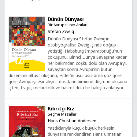
Dünün Dünyası
Bir Avrupalı'nın Anıları
Stefan Zweig
Dünün Dünyası Stefan Zweig’ın
otobiyografisi: Zweig içinde doğup
yetiştiği Habsburg İmparatorluğu’nun
çöküşünü, Birinci Dünya Savaşı’na kadar
her bakımdan coşku dolu olan Avrupa’yı,
savaştan sonra Avrupa’nın bütün
düzeninin altüst oluşunu, Hitler’in usul usul ama göz göre
göre Avrupa’yı esir alışını, dostların birbirine düşman oluşunu
içten, trajik, melankolik ve hasret dolu bir bakışla anlatıyor.
Kibritçi Kız
Seçme Masallar
Hans Christian Andersen
Yazdıklarıyla küçük büyük herkesin
dünyasını renklendiren Hans Christian