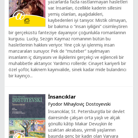
yazarlarda fazla rastlanmayan hasletleri
var. İnsanları, özellikle kaderin sillesini
yemiş olanları, aşağıdakileri,
kaybedenleri iyi tanıyor. Mistik olmayan,
bir bakıma o “insan iyiliğini” cisimleştiren
bir gerçeküstü fanteziye dayanıyor çoğunlukla romanlarının
kurgusu. Lucky, Sezgin Kaymaz romanının bütün bu
hasletlerinin hakkını veriyor. Yine çok iyi işlenmiş insan
manzaraları sunuyor. Pek de “muteber” sayılmayan
insanların iç dünyasını ve ilişkilerini gerçekçi ve eğlenceli bir
muhabbetle aktarıyor. Yardımcı rollerde: Cinayet kariyerli bir
özel şoför, kaknem kayınvalide, sinek kadar mide bulandırıcı
bir kayınço...
İnsancıklar
Fyodor Mihayloviç Dostoyevski
İnsancıklar, St. Petersburg’da bir devlet
dairesinde çalışan orta yaşlı ve alçak
gönüllü kâtip Makar Devuşkin ile
uzaktan akrabası, yirmili yaşlarının
başında genç bir kadın olan Varvara