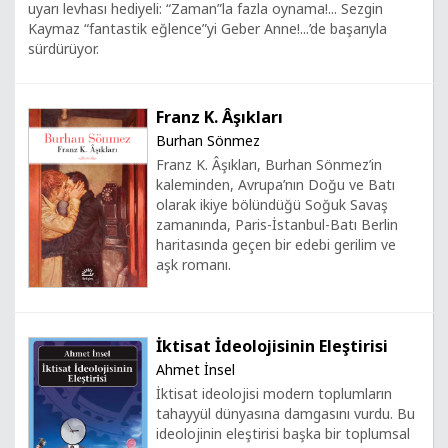
uyarı levhası hediyeli: “Zaman”la fazla oynama!... Sezgin
Kaymaz “fantastik eğlence”yi Geber Anne!...’de başarıyla
sürdürüyor.
Franz K. Âşıkları
Burhan Sönmez
Franz K. Âşıkları, Burhan Sönmez’in
kaleminden, Avrupa’nın Doğu ve Batı
olarak ikiye bölündüğü Soğuk Savaş
zamanında, Paris-İstanbul-Batı Berlin
haritasında geçen bir edebi gerilim ve
aşk romanı.
İktisat İdeolojisinin Eleştirisi
Ahmet İnsel
İktisat ideolojisi modern toplumların
tahayyül dünyasına damgasını vurdu. Bu
ideolojinin eleştirisi başka bir toplumsal