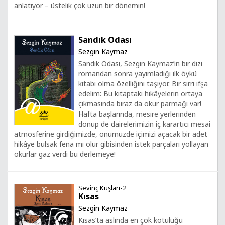
anlatıyor – üstelik çok uzun bir dönemin!
Sandık Odası
Sezgin Kaymaz
Sandık Odası, Sezgin Kaymaz’ın bir dizi
romandan sonra yayımladığı ilk öykü
kitabı olma özelliğini taşıyor. Bir sırrı ifşa
edelim: Bu kitaptaki hikâyelerin ortaya
çıkmasında biraz da okur parmağı var!
Hafta başlarında, mesire yerlerinden
dönüp de dairelerimizin iç karartıcı mesai
atmosferine girdiğimizde, önümüzde içimizi açacak bir adet
hikâye bulsak fena mı olur gibisinden istek parçaları yollayan
okurlar gaz verdi bu derlemeye!
Sevinç Kuşları-2
Kısas
Sezgin Kaymaz
Kısas’ta aslında en çok kötülüğü