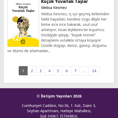
Küçük Yuvarlak Taşlar
Melisa Kesmez
Melisa Kesmez, iç içe geçmiş birbirinden
farklı hayatları, kendine özgü diliyle her
birine ince ince bakarak, usul usul
anlatıyor; insan ilişkilerini bir kuyumcu
titizliğiyle işleyip, “büyük resmin”
detaylarını ustalıkla ortaya koyuyor.
Üstelik doğayı, denizi, güneşi, doğumu
ve ölümü de atlamadan...
1
2
3
4
5
6
7
...
24
© İletişim Yayınları 2026
Cumhuriyet Caddesi, No:36, 1. Kat, Daire 3,
Seyhan Apartmanı, Harbiye Mahallesi,
Şişli 34367, İSTANBUL