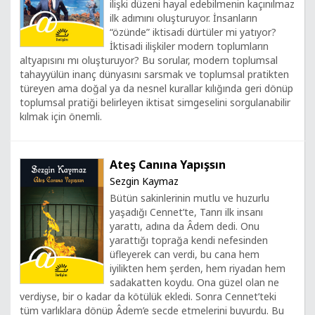
ilişki düzeni hayal edebilmenin kaçınılmaz
ilk adımını oluşturuyor. İnsanların
“özünde” iktisadi dürtüler mi yatıyor?
İktisadi ilişkiler modern toplumların
altyapısını mı oluşturuyor? Bu sorular, modern toplumsal
tahayyülün inanç dünyasını sarsmak ve toplumsal pratikten
türeyen ama doğal ya da nesnel kurallar kılığında geri dönüp
toplumsal pratiği belirleyen iktisat simgeselini sorgulanabilir
kılmak için önemli.
Ateş Canına Yapışsın
Sezgin Kaymaz
Bütün sakinlerinin mutlu ve huzurlu
yaşadığı Cennet’te, Tanrı ilk insanı
yarattı, adına da Âdem dedi. Onu
yarattığı toprağa kendi nefesinden
üfleyerek can verdi, bu cana hem
iyilikten hem şerden, hem riyadan hem
sadakatten koydu. Ona güzel olan ne
verdiyse, bir o kadar da kötülük ekledi. Sonra Cennet’teki
tüm varlıklara dönüp Âdem’e secde etmelerini buyurdu. Bu