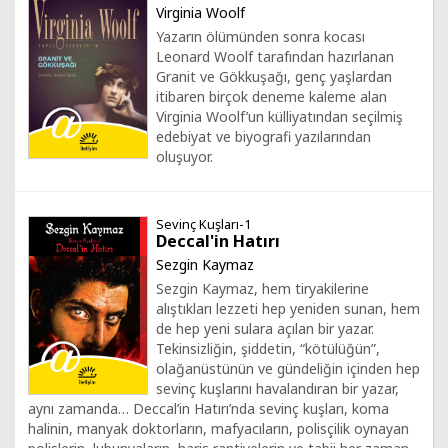
Virginia Woolf
Yazarın ölümünden sonra kocası
Leonard Woolf tarafından hazırlanan
Granit ve Gökkuşağı, genç yaşlardan
itibaren birçok deneme kaleme alan
Virginia Woolf’un külliyatından seçilmiş
edebiyat ve biyografi yazılarından
oluşuyor.
Sevinç Kuşları-1
Deccal'in Hatırı
Sezgin Kaymaz
Sezgin Kaymaz, hem tiryakilerine
alıştıkları lezzeti hep yeniden sunan, hem
de hep yeni sulara açılan bir yazar.
Tekinsizliğin, şiddetin, “kötülüğün”,
olağanüstünün ve gündeliğin içinden hep
sevinç kuşlarını havalandıran bir yazar,
aynı zamanda… Deccal’in Hatırı’nda sevinç kuşları, koma
halinin, manyak doktorların, mafyacıların, polisçilik oynayan