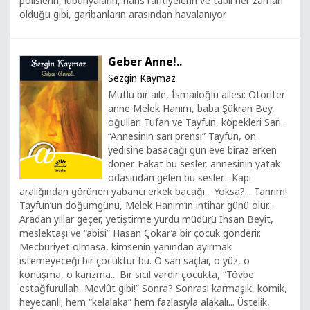
polislerin, lubunyaların, haris rantiyelerin ve tabii her zaman
olduğu gibi, garibanların arasından havalanıyor.
Geber Anne!..
Sezgin Kaymaz
Mutlu bir aile, İsmailoğlu ailesi: Otoriter
anne Melek Hanım, baba Şükran Bey,
oğulları Tufan ve Tayfun, köpekleri Sarı...
“Annesinin sarı prensi” Tayfun, on
yedisine basacağı gün eve biraz erken
döner. Fakat bu sesler, annesinin yatak
odasından gelen bu sesler... Kapı
aralığından görünen yabancı erkek bacağı... Yoksa?... Tanrım!
Tayfun’un doğumgünü, Melek Hanım’ın intihar günü olur...
Aradan yıllar geçer, yetiştirme yurdu müdürü İhsan Beyit,
meslektaşı ve “abisi” Hasan Çokar’a bir çocuk gönderir.
Mecburiyet olmasa, kimsenin yanından ayırmak
istemeyeceği bir çocuktur bu. O sarı saçlar, o yüz, o
konuşma, o karizma... Bir sicil vardır çocukta, “Tövbe
estağfurullah, Mevlût gibi!” Sonra? Sonrası karmaşık, komik,
heyecanlı; hem “kelalaka” hem fazlasıyla alakalı... Üstelik,