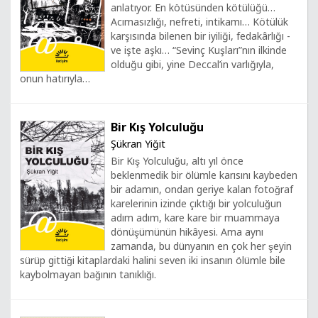
anlatıyor. En kötüsünden kötülüğü…
Acımasızlığı, nefreti, intikamı… Kötülük
karşısında bilenen bir iyiliği, fedakârlığı -
ve işte aşkı… “Sevinç Kuşları”nın ilkinde
olduğu gibi, yine Deccal’in varlığıyla,
onun hatırıyla…
Bir Kış Yolculuğu
Şükran Yiğit
Bir Kış Yolculuğu, altı yıl önce
beklenmedik bir ölümle karısını kaybeden
bir adamın, ondan geriye kalan fotoğraf
karelerinin izinde çıktığı bir yolculuğun
adım adım, kare kare bir muammaya
dönüşümünün hikâyesi. Ama aynı
zamanda, bu dünyanın en çok her şeyin
sürüp gittiği kitaplardaki halini seven iki insanın ölümle bile
kaybolmayan bağının tanıklığı.