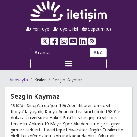
Yeni Üye
Üye Girişi
Sepetim (
0
)
ARA
Anasayfa
Kişiler
Sezgin Kaymaz
Sezgin Kaymaz
1962’de Sinop’ta doğdu. 1967’den itibaren on üç yıl
Konya’da yaşadı, Konya Anadolu Lisesi’ni bitirdi. 1980’de
Ankara Üniversitesi Hukuk Fakültesi’ne girip iki yıl sonra
terk etti. Ankara 19 Mayıs Spor Akademisi’ne girdi, girer
girmez terk etti. Hacettepe Üniversitesi İngiliz Dilbilimi’ne
girdi, bu sefer okudu, sonuna kadar da gitti, fakat alt