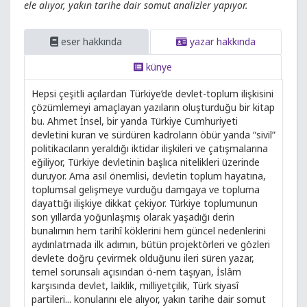
ele alıyor, yakın tarihe dair somut analizler yapıyor.
eser hakkında
yazar hakkında
künye
Hepsi çeşitli açılardan Türkiye’de devlet-toplum ilişkisini
çözümlemeyi amaçlayan yazıların oluşturduğu bir kitap
bu. Ahmet İnsel, bir yanda Türkiye Cumhuriyeti
devletini kuran ve sürdüren kadroların öbür yanda “sivil”
politikacıların yeraldığı iktidar ilişkileri ve çatışmalarına
eğiliyor, Türkiye devletinin başlıca nitelikleri üzerinde
duruyor. Ama asıl önemlisi, devletin toplum hayatına,
toplumsal gelişmeye vurduğu damgaya ve topluma
dayattığı ilişkiye dikkat çekiyor. Türkiye toplumunun
son yıllarda yoğunlaşmış olarak yaşadığı derin
bunalımın hem tarihî köklerini hem güncel nedenlerini
aydınlatmada ilk adımın, bütün projektörleri ve gözleri
devlete doğru çevirmek olduğunu ileri süren yazar,
temel sorunsalı açısından ö-nem taşıyan, İslâm
karşısında devlet, laiklik, milliyetçilik, Türk siyasî
partileri... konularını ele alıyor, yakın tarihe dair somut