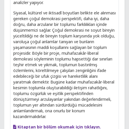
analizler yapıyor.
Siyasal, kültürel ve iktisadî boyutları birlikte ele alınması
gereken çoğul demokrasi perspektifi, daha iyi, daha
doğru, daha arzulanır bir toplumu farklılıkları içinde
düşünmemizi sağlar. Çoğul demokrasi ne soyut bireyin
yüceltildiği ne de bireyin toplum karşısında yok olduğu,
varoluşa çoğul anlamlar tanıyan ve bunların
yaşamasının maddi koşullarını sağlayan bir toplum
projesidir. Böyle bir proje, muhafazakâr-liberal
demokrasi söyleminin toplumu hapsettiği dar sınırları
teşhir etmek ve yıkmak, toplumun bastırılmış
özlemlerini, köreltilmeye çalışılan zenginliğini ifade
edebileceği bir ufuk çizgisi ve hareketlilik alanı
yaratmak demektir. Bugüne kadar muhafazakâr-liberal
kesimin toplumla oluşturabildiği iletişim rahatlığını,
toplumu özgürlük ve eşitlik perspektifinden
dönüştürmeyi arzulayanlar yakından değerlendirmeli,
toplumun yer altından sürdürdüğü mücadelesini
anlamlandırmalı, ona onurlu bir konum
kazandırmalıdırlar.
Kitaptan bir bölüm okumak için tıklayın.