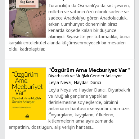
Turancılığa da Osmanlı’ya da sırt çeviren,
milletin ve vatanın özü olarak sadece ve
sadece Anadolu’yu gören Anadoluculuk,
erken Cumhuriyet döneminin biraz
kenarda köşede kalan bir düşünce
akımıydı. Siyasette yer tutamadılar, buna
karşılık entelektüel alanda küçümsenmeyecek bir mesaileri
oldu, kadrolaştılar.
"Özgürüm Ama Mecburiyet Var"
Diyarbakırlı ve Muğlalı Gençler Anlatıyor
Leyla Neyzi
,
Haydar Darıcı
Leyla Neyzi ve Haydar Darıcı, Diyarbakırlı
ve Muğlalı gençlerle yaptıkları
derinlemesine söyleşilerde, birbirini
anlamanın haritasını seriyorlar önümüze.
Önyargıların, kaygıların, öfkelerin,
kitlenmelerin ama aynı zamanda
empatinin, dostluğun, alış verişin haritası…