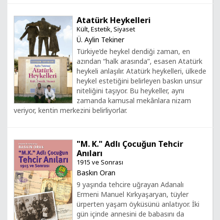
Atatürk Heykelleri
Kült, Estetik, Siyaset
Ü. Aylin Tekiner
Türkiye’de heykel dendiği zaman, en
azından “halk arasında”, esasen Atatürk
heykeli anlaşılır. Atatürk heykelleri, ülkede
heykel estetiğini belirleyen baskın unsur
niteliğini taşıyor. Bu heykeller, aynı
zamanda kamusal mekânlara nizam
veriyor, kentin merkezini belirliyorlar.
"M. K." Adlı Çocuğun Tehcir
Anıları
1915 ve Sonrası
Baskın Oran
9 yaşında tehcire uğrayan Adanalı
Ermeni Manuel Kırkyaşaryan, tüyler
ürperten yaşam öyküsünü anlatıyor. İki
gün içinde annesini de babasını da