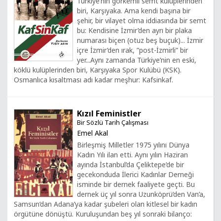
Türkiye’nin görkemli semt kulüplerinden
biri, Karşıyaka. Ama kendi başına bir
şehir, bir vilayet olma iddiasında bir semt
bu: Kendisine İzmir’den ayrı bir plaka
numarası biçen (otuz beş buçuk)... İzmir
içre İzmir’den ırak, ”post-İzmirli” bir
yer...Aynı zamanda Türkiye’nin en eski,
köklü kulüplerinden biri, Karşıyaka Spor Kulübü (KSK).
Osmanlıca kısaltması adı kadar meşhur: Kafsinkaf.
Kızıl Feministler
Bir Sözlü Tarih Çalışması
Emel Akal
Birleşmiş Milletler 1975 yılını Dünya
Kadın Yılı ilan etti. Aynı yılın Haziran
ayında İstanbul’da Çeliktepe’de bir
gecekonduda İlerici Kadınlar Derneği
isminde bir dernek faaliyete geçti. Bu
dernek üç yıl sonra Uzunköprü’den Van’a,
Samsun’dan Adana’ya kadar şubeleri olan kitlesel bir kadın
örgütüne dönüştü. Kuruluşundan beş yıl sonraki bilanço: