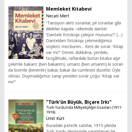
Memleket Kitabevi
Necati Mert
“Tansiyon aleti soranlar, pil soranlar gibi
dikilirler kapıda –ellerinde dantel:
‘Dantele fotokopi çekiyor musunuz?’ (…)
Dantelden fotokopi çekmediğimizi
söyleriz mecburen… Kimi de sorar: ‘Kitap
var mı?’ Döner, dükkâna, yerdeki,
tezgâhtaki, raflardaki bütün kitaba ağır
çekimle bakarız (ben bakarım), umarız (ben umarım) ki soran
da bizimle (benimle) bakar, bakar da cümlesini düzeltir. Öyle
olmaz. Duymadığımızı sanıp yeniden sorar çoğu: ‘Kitap var
mı?’
"Türk'ün Büyük, Biçare Irkı"
Türk Yurdu’nda Milliyetçiliğin Esasları (1911-
1916)
Ümit Kurt
Buradaki patetik satırlar, 1915 yılında
Türk Yurdu dergisinde yayımlanan bir