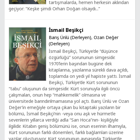
tartışmalarda, hemen herkesin aklından
geçiyor: “Keşke şimdi Orhan Doğan olsaydı...”
İsmail Beşikçi
Barış Ünlü (Derleyen)
,
Ozan Değer
(Derleyen)
İsmail Beşikçi, Türkiye’de “düşünce
özgürlüğü” sorununun simgesidir.
1970’lerin başından bugüne dek
kitaplarına, yazılarına sürekli dava açıldı,
toplamda on yedi yıl hapiste yattı. İsmail
Beşikçi, Türkiye’de Kürt sorununun
“tabu” oluşunun da simgesidir. Kürt sorunuyla ilgili öncü
çalışmaları, onun hep “mahkemelik” olmasına ve
üniversitede barındırılmamasına yol açtı. Barış Ünlü ve Ozan
Değer’in emeğiyle ortaya çıkan bu kitaptaki yazıların bir
bölümü, İsmail Beşikçi’nin -veya onu aşk ve hürmetle
sevenlerin yıllarca verdiği adla “Sarı Hoca”nın- kişiliğiyle
ilgilidir. Kitabın geniş bölümünü ise, onun eserinin ilhamıyla,
Kürt sorununun farklı dönemleri, farklı bağlamları üzerine
yazılar oluşturuyor. Kürt sorununun aynasında Türkiye’de