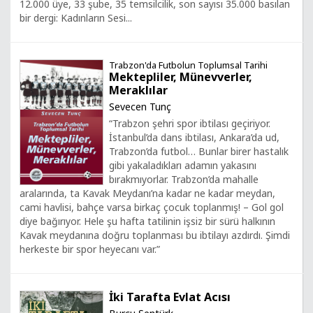
12.000 üye, 33 şube, 35 temsilcilik, son sayısı 35.000 basılan
bir dergi: Kadınların Sesi...
Trabzon'da Futbolun Toplumsal Tarihi
Mektepliler, Münevverler,
Meraklılar
Sevecen Tunç
“Trabzon şehri spor ibtilası geçiriyor.
İstanbul’da dans ibtilası, Ankara’da ud,
Trabzon’da futbol… Bunlar birer hastalık
gibi yakaladıkları adamın yakasını
bırakmıyorlar. Trabzon’da mahalle
aralarında, ta Kavak Meydanı’na kadar ne kadar meydan,
cami havlisi, bahçe varsa birkaç çocuk toplanmış! – Gol gol
diye bağırıyor. Hele şu hafta tatilinin işsiz bir sürü halkının
Kavak meydanına doğru toplanması bu ibtilayı azdırdı. Şimdi
herkeste bir spor heyecanı var.”
İki Tarafta Evlat Acısı