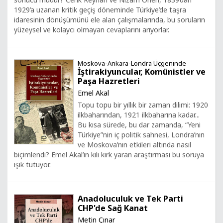
1929’a uzanan kritik geçiş döneminde Türkiye’de taşra
idaresinin dönüşümünü ele alan çalışmalarında, bu soruların
yüzeysel ve kolaycı olmayan cevaplarını arıyorlar.
Moskova-Ankara-Londra Üçgeninde
İştirakiyuncular, Komünistler ve
Paşa Hazretleri
Emel Akal
Topu topu bir yıllık bir zaman dilimi: 1920
ilkbaharından, 1921 ilkbaharına kadar...
Bu kısa sürede, bu dar zamanda, “Yeni
Türkiye”nin iç politik sahnesi, Londra’nın
ve Moskova’nın etkileri altında nasıl
biçimlendi? Emel Akal’ın kılı kırk yaran araştırması bu soruya
ışık tutuyor.
Anadoluculuk ve Tek Parti
CHP'de Sağ Kanat
Metin Çınar