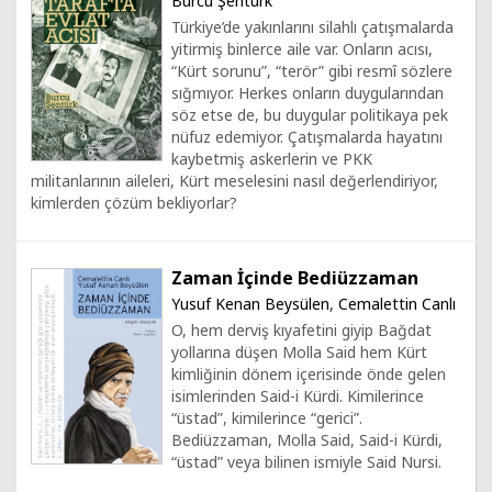
Burcu Şentürk
Türkiye’de yakınlarını silahlı çatışmalarda
yitirmiş binlerce aile var. Onların acısı,
“Kürt sorunu”, “terör” gibi resmî sözlere
sığmıyor. Herkes onların duygularından
söz etse de, bu duygular politikaya pek
nüfuz edemiyor. Çatışmalarda hayatını
kaybetmiş askerlerin ve PKK
militanlarının aileleri, Kürt meselesini nasıl değerlendiriyor,
kimlerden çözüm bekliyorlar?
Zaman İçinde Bediüzzaman
Yusuf Kenan Beysülen
,
Cemalettin Canlı
O, hem derviş kıyafetini giyip Bağdat
yollarına düşen Molla Said hem Kürt
kimliğinin dönem içerisinde önde gelen
isimlerinden Said-i Kürdi. Kimilerince
“üstad”, kimilerince “gerici”.
Bediüzzaman, Molla Said, Said-i Kürdi,
“üstad” veya bilinen ismiyle Said Nursi.