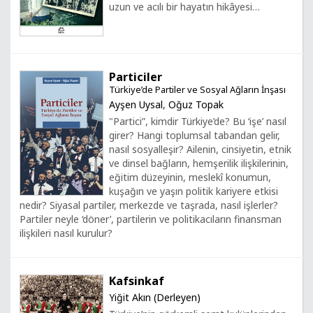
uzun ve acılı bir hayatın hikâyesi…
Particiler
Türkiye’de Partiler ve Sosyal Ağların İnşası
Ayşen Uysal
,
Oğuz Topak
"Partici”, kimdir Türkiye’de? Bu ‘işe’ nasıl
girer? Hangi toplumsal tabandan gelir,
nasıl sosyalleşir? Ailenin, cinsiyetin, etnik
ve dinsel bağların, hemşerilik ilişkilerinin,
eğitim düzeyinin, meslekî konumun,
kuşağın ve yaşın politik kariyere etkisi
nedir? Siyasal partiler, merkezde ve taşrada, nasıl işlerler?
Partiler neyle ‘döner’, partilerin ve politikacıların finansman
ilişkileri nasıl kurulur?
Kafsinkaf
Yiğit Akın (Derleyen)