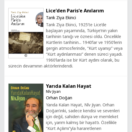
Lice’den Paris’e Anılarım
Tarık Ziya Ekinci
Tarık Ziya Ekinci, 1925’te Lice’de
başlayan yaşamında, Türkiye’nin yakın
tarihinin tanığı ve öznesi oldu. Öncelikle
Kürtlerin tarihinin... 1940’lar ve 1950’lerin
gergin atmosferinde, “Kürt uyanışı” veya
“Kürt aydınlanması” denen süreci yaşadı.
1960’larda ise bir Kürt aydını olarak, bu
sürecin devamının aktörlerindendi.
Yarıda Kalan Hayat
Nîv Jiyan
Orhan Doğan
Yarıda Kalan Hayat, Nîv Jiyan. Orhan
Doğan’ınki, sadece kendisi ve sevenleri
için değil, sahiden dünya ve memleket
için, yarım kalmış bir hayattı. Özellikle
“Kürt Açılımı”yla hararetlenen