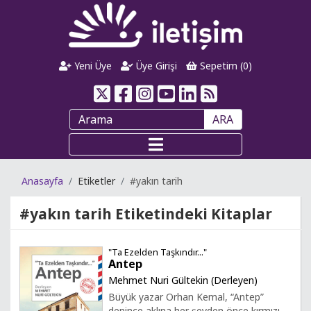
Yeni Üye
Üye Girişi
Sepetim (
0
)
ARA
Anasayfa
Etiketler
#yakın tarih
#yakın tarih
Etiketindeki Kitaplar
"Ta Ezelden Taşkındır..."
Antep
Mehmet Nuri Gültekin (Derleyen)
Büyük yazar Orhan Kemal, “Antep”
denince aklına her şeyden önce kırmızı