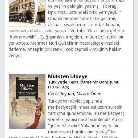
ve yeşilin geldiğini yazmış: “Toprağı
kıpkırmızı, üstündeki bitki yemyeşil…”
Onunla beraber tabii fıstık gelirmiş
aklına… siyah üzüm… cartlak kebabı,
sarımsak kebabı… rakı, şarap… Ve tabii “Gazi” adını getiren
“kahramanlık”… Çağrışımları, imgeleri, mitleri bol, renkli bir
yer Antep. Mehmet Nuri Gültekin’in hazırladığı elinizdeki
derleme, Antep’in çok renkli, çok cepheli kimliğinin hakkını
veriyor.
Mülkten Ülkeye
Türkiye’de Taşra İdaresinin Dönüşümü
(1839-1929)
Cenk Reyhan
,
Nizam Önen
Türkiye’nin devlet yapısında
merkeziyetçilik meselesi uzun süredir
tartışma gündeminde. Bu merkeziyetçi
yönetim yapısı nasıl biçimlendi? Bu bir
“gelenek” midir? Yukarıdan aşağı bir
modernizm hamlesinin “yapay” bir
sonucu mudur? Cenk Reyhan ve Nizam Önen, 1839’dan