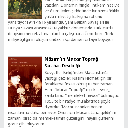
yazıdan. Dönemin hınçla, intikam hissiyle
ve ölüm-kalım şiddetinde bir azimkârlıkla
yüklü milliyetçi kalkışma ruhunu
yansıtıyor.1911-1916 yıllarında, yani Balkan Savaşları ile
Dünya Savaşı arasındaki teyakkuz döneminde Türk Yurdu
dergisini mercek altına alan bu çalışmada Ümit Kurt, Türk
milliyetçiliğinin oluşumundaki ırkçı damarı ortaya koyuyor.
Nâzım'ın Macar Toprağı
Sunahan Develioğlu
Sovyetler Birliği’nden Macaristan’a
yaptığı geziler, Nâzım Hikmet için bir
ferahlama fırsatı olmuştu her zaman.
Hem “Macar Toprağı”nı çok sevmiş,
sanki biraz “memleket havası” bulmuştu;
1955’te bir radyo mülakatında şöyle
diyordu: “Macar insanları benim
insanlarıma daha benziyor. Onun için Macaristan’a geldiğim
zaman, biraz da memleketimin güzelliğini, hayırlı günlerini
görür gibi oluyorum.”