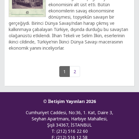
ekonomisini alt üst etti. Bütün
ekonomilerin savaş ekonomisine
dönüşmesi, topyekûn savaşın bir
gerçeğiydi. Birinci Dünya Savaşı’ndan harap çıkmış ve
kalkınmaya çabalayan Türkiye, dışında durduğu bu savaştan
olağanüstü etkilendi. İlhan Tekeli ve Selim İlkin, eserlerinin
ikinci cildinde, Türkiye’nin İkinci Dünya Savaşı macerasının
ekonomik yanını inceliyorlar.
1
2
© İletişim Yayınları 2026
Cumhuriyet Caddesi, No:36, 1. Kat, Daire 3,
Seyhan Apartmanı, Harbiye Mahallesi,
Şişli 34367, İSTANBUL
T: (212) 516 22 60
F: (212) 516 12 58