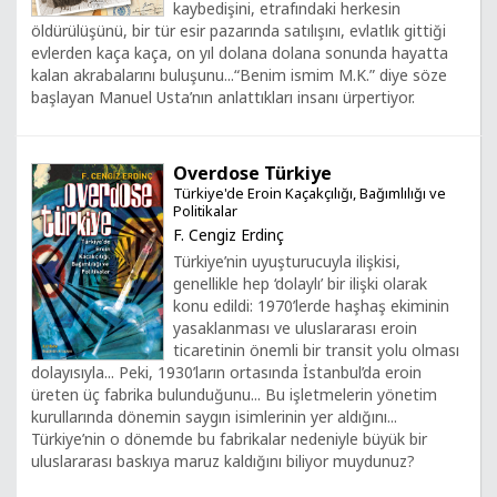
kaybedişini, etrafındaki herkesin
öldürülüşünü, bir tür esir pazarında satılışını, evlatlık gittiği
evlerden kaça kaça, on yıl dolana dolana sonunda hayatta
kalan akrabalarını buluşunu...“Benim ismim M.K.” diye söze
başlayan Manuel Usta’nın anlattıkları insanı ürpertiyor.
Overdose Türkiye
Türkiye'de Eroin Kaçakçılığı, Bağımlılığı ve
Politikalar
F. Cengiz Erdinç
Türkiye’nin uyuşturucuyla ilişkisi,
genellikle hep ‘dolaylı’ bir ilişki olarak
konu edildi: 1970’lerde haşhaş ekiminin
yasaklanması ve uluslararası eroin
ticaretinin önemli bir transit yolu olması
dolayısıyla... Peki, 1930’ların ortasında İstanbul’da eroin
üreten üç fabrika bulunduğunu... Bu işletmelerin yönetim
kurullarında dönemin saygın isimlerinin yer aldığını...
Türkiye’nin o dönemde bu fabrikalar nedeniyle büyük bir
uluslararası baskıya maruz kaldığını biliyor muydunuz?