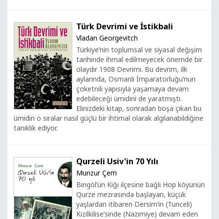
Türk Devrimi ve İstikbali
Vladan Georgevitch
Türkiye’nin toplumsal ve siyasal değişim
tarihinde ihmal edilmeyecek önemde bir
olaydır 1908 Devrimi. Bu devrim, ilk
aylarında, Osmanlı İmparatorluğu’nun
çoketnili yapısıyla yaşamaya devam
edebileceği ümidini de yaratmıştı.
Elinizdeki kitap, sonradan boşa çıkan bu
ümidin o sıralar nasıl güçlü bir ihtimal olarak algılanabildiğine
tanıklık ediyor.
Qurzeli Usiv'in 70 Yılı
Munzur Çem
Bingöl’ün Kiğı ilçesine bağlı Hop köyünün
Qurze mezrasında başlayan, küçük
yaşlardan itibaren Dersim’in (Tunceli)
Kızılkilise’sinde (Nazımiye) devam eden