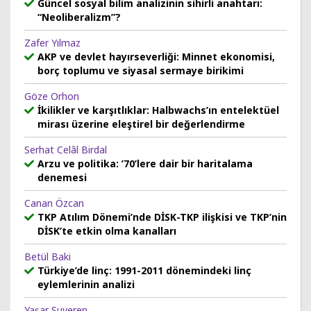
Güncel sosyal bilim analizinin sihirli anahtarı:
“Neoliberalizm”?
Zafer Yılmaz
AKP ve devlet hayırseverliği: Minnet ekonomisi,
borç toplumu ve siyasal sermaye birikimi
Göze Orhon
İkilikler ve karşıtlıklar: Halbwachs’ın entelektüel
mirası üzerine eleştirel bir değerlendirme
Serhat Celâl Birdal
Arzu ve politika: ’70’lere dair bir haritalama
denemesi
Canan Özcan
TKP Atılım Dönemi’nde DİSK-TKP ilişkisi ve TKP’nin
DİSK’te etkin olma kanalları
Betül Baki
Türkiye’de linç: 1991-2011 dönemindeki linç
eylemlerinin analizi
Yaşar Suveren