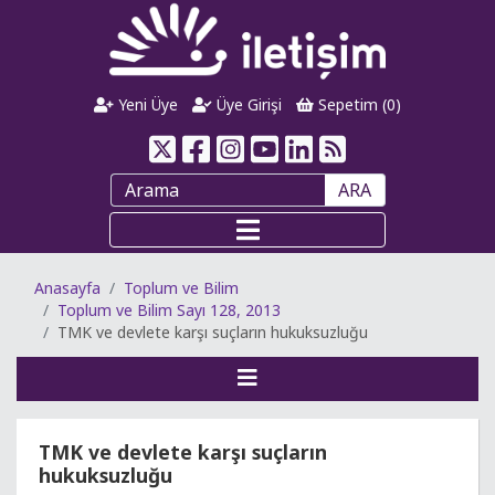
Yeni Üye
Üye Girişi
Sepetim (
0
)
ARA
Anasayfa
Toplum ve Bilim
Toplum ve Bilim Sayı 128, 2013
TMK ve devlete karşı suçların hukuksuzluğu
TMK ve devlete karşı suçların
hukuksuzluğu