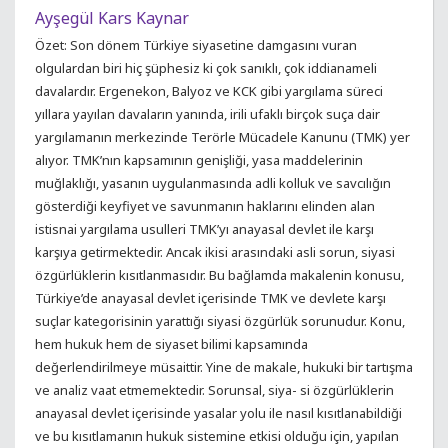
Ayşegül Kars Kaynar
Özet: Son dönem Türkiye siyasetine damgasını vuran
olgulardan biri hiç şüphesiz ki çok sanıklı, çok iddianameli
davalardır. Ergenekon, Balyoz ve KCK gibi yargılama süreci
yıllara yayılan davaların yanında, irili ufaklı birçok suça dair
yargılamanın merkezinde Terörle Mücadele Kanunu (TMK) yer
alıyor. TMK’nın kapsamının genişliği, yasa maddelerinin
muğlaklığı, yasanın uygulanmasında adli kolluk ve savcılığın
gösterdiği keyfiyet ve savunmanın haklarını elinden alan
istisnai yargılama usulleri TMK’yı anayasal devlet ile karşı
karşıya getirmektedir. Ancak ikisi arasındaki asli sorun, siyasi
özgürlüklerin kısıtlanmasıdır. Bu bağlamda makalenin konusu,
Türkiye’de anayasal devlet içerisinde TMK ve devlete karşı
suçlar kategorisinin yarattığı siyasi özgürlük sorunudur. Konu,
hem hukuk hem de siyaset bilimi kapsamında
değerlendirilmeye müsaittir. Yine de makale, hukuki bir tartışma
ve analiz vaat etmemektedir. Sorunsal, siya- si özgürlüklerin
anayasal devlet içerisinde yasalar yolu ile nasıl kısıtlanabildiği
ve bu kısıtlamanın hukuk sistemine etkisi olduğu için, yapılan