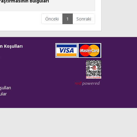
araştırmasının bulguları
Önceki
1
Sonraki
m Koşulları
i
Web tasarım: Red Bilişim
ulları
ular