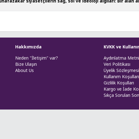
afazakâr siyasetçilerin sağ, sol ve ideoloji algıları: Bir alan 
Hakkımızda
KVKK ve Kullanı
Neden "İletişim" var?
Aydınlatma Metn
Bize Ulaşın
Veri Politikası
About Us
Üyelik Sözleşmesi
Kullanım Koşulları
Gizlilik Koşulları
Kargo ve İade Koş
Sıkça Sorulan Sor