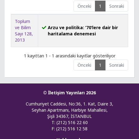
Önceki
1
Sonraki
Toplum
ve Bilim
Arzu ve politika: ’70’lere dair bir
Sayı 128,
haritalama denemesi
2013
1 kayıttan 1 - 1 arasındaki kayıtlar gösteriliyor
Önceki
1
Sonraki
© İletişim Yayınları 2026
Cumhuriyet Caddesi, No:36, 1. Kat, Daire 3,
Seyhan Apartmanı, Harbiye Mahallesi,
Şişli 34367, İSTANBUL
T: (212) 516 22 60
F: (212) 516 12 58