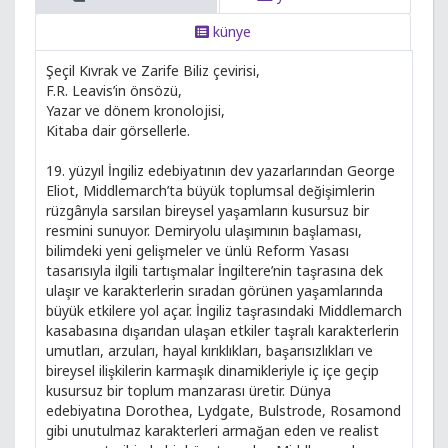
künye
Şeçil Kıvrak ve Zarife Biliz çevirisi,
F.R. Leavis’in önsözü,
Yazar ve dönem kronolojisi,
Kitaba dair görsellerle.
19. yüzyıl İngiliz edebiyatının dev yazarlarından George
Eliot, Middlemarch’ta büyük toplumsal değişimlerin
rüzgârıyla sarsılan bireysel yaşamların kusursuz bir
resmini sunuyor. Demiryolu ulaşımının başlaması,
bilimdeki yeni gelişmeler ve ünlü Reform Yasası
tasarısıyla ilgili tartışmalar İngiltere’nin taşrasına dek
ulaşır ve karakterlerin sıradan görünen yaşamlarında
büyük etkilere yol açar. İngiliz taşrasındaki Middlemarch
kasabasına dışarıdan ulaşan etkiler taşralı karakterlerin
umutları, arzuları, hayal kırıklıkları, başarısızlıkları ve
bireysel ilişkilerin karmaşık dinamikleriyle iç içe geçip
kusursuz bir toplum manzarası üretir. Dünya
edebiyatına Dorothea, Lydgate, Bulstrode, Rosamond
gibi unutulmaz karakterleri armağan eden ve realist