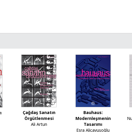
Çağdaş Sanatın
Bauhaus:
ı
Nu
Örgütlenmesi
Modernleşmenin
Ali Artun
Tasarımı
Esra Aliçavuşoğlu