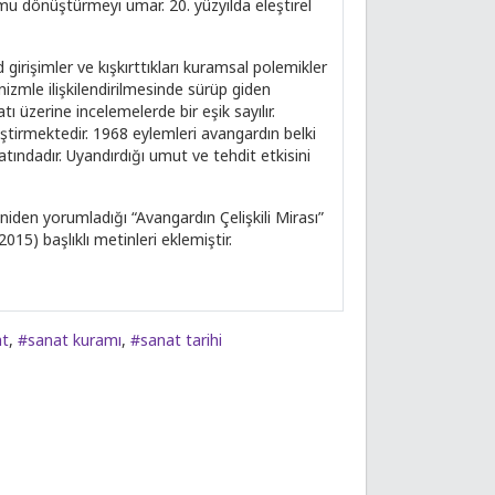
mu dönüştürmeyi umar. 20. yüzyılda eleştirel
girişimler ve kışkırttıkları kuramsal polemikler
nizmle ilişkilendirilmesinde sürüp giden
tı üzerine incelemelerde bir eşik sayılır.
eştirmektedir. 1968 eylemleri avangardın belki
ındadır. Uyandırdığı umut ve tehdit etkisini
niden yorumladığı “Avangardın Çelişkili Mirası”
15) başlıklı metinleri eklemiştir.
at
,
#sanat kuramı
,
#sanat tarihi