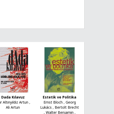
Dada Kılavuz
Estetik ve Politika
r Altınyıldız Artun
,
Ernst Bloch
,
Georg
Ali Artun
Lukács
,
Bertolt Brecht
,
Walter Benjamin
,