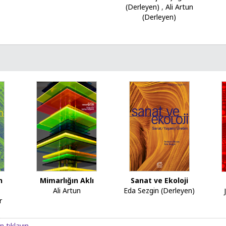
(Derleyen)
,
Ali Artun
(Derleyen)
Sanat ve Ekoloji
n
Mimarlığın Aklı
Eda Sezgin (Derleyen)
Ali Artun
r
n tıklayın