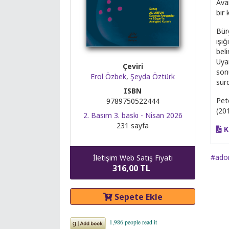
Ava
bir 
Bür
ışığ
beli
Uya
Çeviri
son
Erol Özbek
,
Şeyda Öztürk
sürd
ISBN
Pet
9789750522444
(201
2. Basım 3. baskı - Nisan 2026
231 sayfa
K
#ado
İletişim Web Satış Fiyatı
316,00 TL
Sepete Ekle