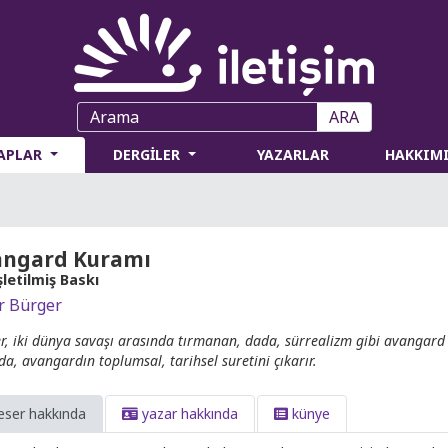
ARA
TAPLAR
DERGİLER
YAZARLAR
HAKKIM
angard Kuramı
letilmiş Baskı
r Bürger
r, iki dünya savaşı arasında tırmanan, dada, sürrealizm gibi avangard g
nda, avangardın toplumsal, tarihsel suretini çıkarır.
eser hakkında
yazar hakkında
künye