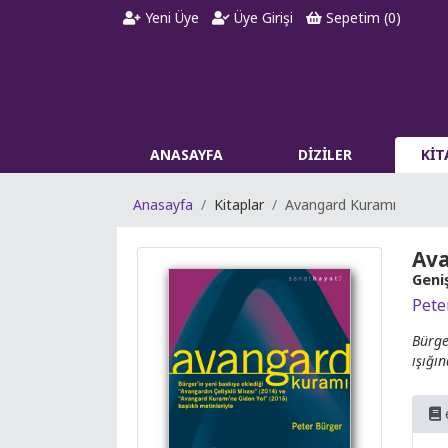
Yeni Üye
Üye Girişi
Sepetim (
0
)
ANASAYFA
DİZİLER
Kİ
Anasayfa
Kitaplar
Avangard Kuramı
Av
Geniş
Pete
Bürge
ışığı