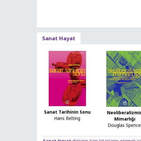
Sanat Hayat
Sanat Tarihinin Sonu
Neoliberalizmi
Hans Belting
Mimarlığı
Douglas Spence
Sanat Hayat
dizisinin tüm kitaplarını görmek içi