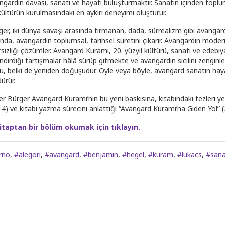
ngardın davası, sanatı ve hayatı buluşturmaktır. Sanatın içinden toplu
kültürün kurulmasındaki en aykırı deneyimi oluşturur.
ger, iki dünya savaşı arasında tırmanan, dada, sürrealizm gibi avangard 
ında, avangardın toplumsal, tarihsel suretini çıkarır. Avangardın moder
rsizliği çözümler. Avangard Kuramı, 20. yüzyıl kültürü, sanatı ve edebiya
ndırdığı tartışmalar hâlâ sürüp gitmekte ve avangardın sicilini zenginl
u, belki de yeniden doğuşudur. Öyle veya böyle, avangard sanatın hayat
ürür.
er Bürger Avangard Kuramı’nın bu yeni baskısına, kitabındaki tezleri ye
4) ve kitabı yazma sürecini anlattığı “Avangard Kuramı’na Giden Yol” (20
itaptan bir bölüm okumak için tıklayın.
rno
,
#alegori
,
#avangard
,
#benjamin
,
#hegel
,
#kuram
,
#lukacs
,
#san