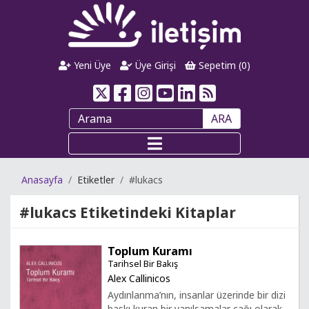
Yeni Üye
Üye Girişi
Sepetim (
0
)
ARA
Anasayfa
Etiketler
#lukacs
#lukacs
Etiketindeki Kitaplar
Toplum Kuramı
Tarihsel Bir Bakış
Alex Callinicos
Aydınlanma’nın, insanlar üzerinde bir dizi
baskı kuran bir yanılsamalar çağı olarak