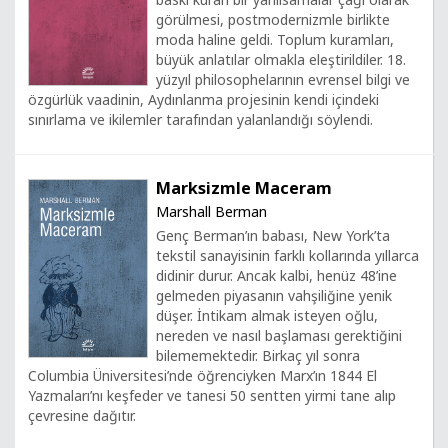
görülmesi, postmodernizmle birlikte
moda haline geldi. Toplum kuramları,
büyük anlatılar olmakla eleştirildiler. 18.
yüzyıl philosophelarının evrensel bilgi ve
özgürlük vaadinin, Aydınlanma projesinin kendi içindeki
sınırlama ve ikilemler tarafından yalanlandığı söylendi.
Marksizmle Maceram
Marshall Berman
Genç Berman’ın babası, New York’ta
tekstil sanayisinin farklı kollarında yıllarca
didinir durur. Ancak kalbi, henüz 48’ine
gelmeden piyasanın vahşiliğine yenik
düşer. İntikam almak isteyen oğlu,
nereden ve nasıl başlaması gerektiğini
bilememektedir. Birkaç yıl sonra
Columbia Üniversitesi’nde öğrenciyken Marx’ın 1844 El
Yazmaları’nı keşfeder ve tanesi 50 sentten yirmi tane alıp
çevresine dağıtır.