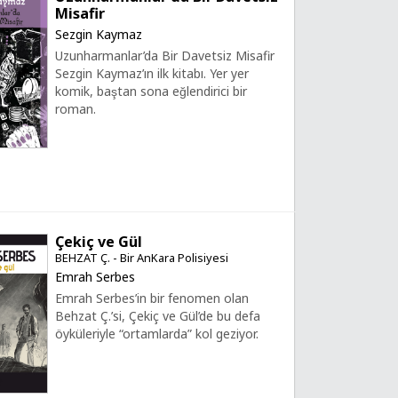
Misafir
Sezgin Kaymaz
Uzunharmanlar’da Bir Davetsiz Misafir
Sezgin Kaymaz’ın ilk kitabı. Yer yer
komik, baştan sona eğlendirici bir
roman.
Çekiç ve Gül
BEHZAT Ç. - Bir AnKara Polisiyesi
Emrah Serbes
Emrah Serbes’in bir fenomen olan
Behzat Ç.’si, Çekiç ve Gül’de bu defa
öyküleriyle “ortamlarda” kol geziyor.