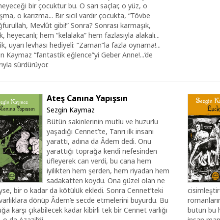
eyeceği bir çocuktur bu. O sarı saçlar, o yüz, o
ma, o karizma... Bir sicil vardır çocukta, “Tövbe
furullah, Mevlût gibi!” Sonra? Sonrası karmaşık,
, heyecanlı; hem “kelalaka” hem fazlasıyla alakalı...
ik, uyarı levhası hediyeli: “Zaman”la fazla oynama!...
n Kaymaz “fantastik eğlence”yi Geber Anne!...’de
ıyla sürdürüyor.
Ateş Canına Yapışsın
Sezgin Kaymaz
Bütün sakinlerinin mutlu ve huzurlu
yaşadığı Cennet’te, Tanrı ilk insanı
yarattı, adına da Âdem dedi. Onu
yarattığı toprağa kendi nefesinden
üfleyerek can verdi, bu cana hem
iyilikten hem şerden, hem riyadan hem
sadakatten koydu. Ona güzel olan ne
yse, bir o kadar da kötülük ekledi. Sonra Cennet’teki
cisimleşti
varlıklara dönüp Âdem’e secde etmelerini buyurdu. Bu
romanları
ğa karşı çıkabilecek kadar kibirli tek bir Cennet varlığı
bütün bu 
, o da Azazil’di.
insan man