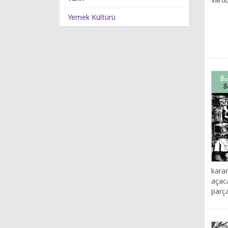
Yemek Kültürü
karar
açaca
parça