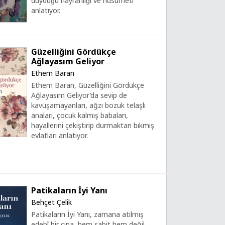
duyduğu hayranlığı ve husumeti
anlatıyor.
Güzelliğini Gördükçe
Ağlayasım Geliyor
Ethem Baran
Ethem Baran, Güzelliğini Gördükçe
Ağlayasım Geliyor’da sevip de
kavuşamayanları, ağzı bozuk telaşlı
anaları, çocuk kalmış babaları,
hayallerini çekiştirip durmaktan bıkmış
evlatları anlatıyor.
Patikaların İyi Yanı
Behçet Çelik
Patikaların İyi Yanı, zamana atılmış
edebî bir çıpa, hem sabit hem değil,