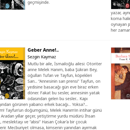
geçmişinde.
yazar, ayn
koma halin
oynayan pol
her zaman 
Geber Anne!..
Sezgin Kaymaz
Mutlu bir aile, İsmailoğlu ailesi: Otoriter
anne Melek Hanım, baba Şükran Bey,
oğulları Tufan ve Tayfun, köpekleri
Sarı... “Annesinin sarı prensi” Tayfun, on
yedisine basacağı gün eve biraz erken
döner. Fakat bu sesler, annesinin yatak
odasından gelen bu sesler... Kapı
ğından görünen yabancı erkek bacağı... Yoksa?...
ım! Tayfun’un doğumgünü, Melek Hanım’ın intihar günü
.. Aradan yıllar geçer, yetiştirme yurdu müdürü İhsan
, meslektaşı ve “abisi” Hasan Çokar’a bir çocuk
erir. Mecburiyet olmasa, kimsenin yanından ayırmak