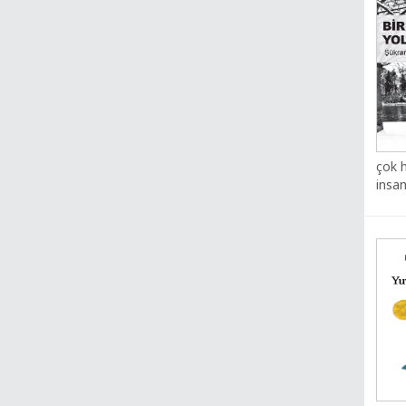
çok h
insan