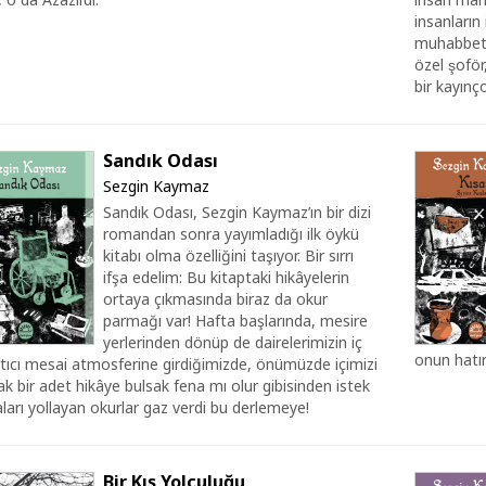
insanların i
muhabbetle
özel şof
bir kayınço
Sandık Odası
Sezgin Kaymaz
Sandık Odası, Sezgin Kaymaz’ın bir dizi
romandan sonra yayımladığı ilk öykü
kitabı olma özelliğini taşıyor. Bir sırrı
ifşa edelim: Bu kitaptaki hikâyelerin
ortaya çıkmasında biraz da okur
parmağı var! Hafta başlarında, mesire
yerlerinden dönüp de dairelerimizin iç
onun hatır
tıcı mesai atmosferine girdiğimizde, önümüzde içimizi
k bir adet hikâye bulsak fena mı olur gibisinden istek
ları yollayan okurlar gaz verdi bu derlemeye!
Bir Kış Yolculuğu