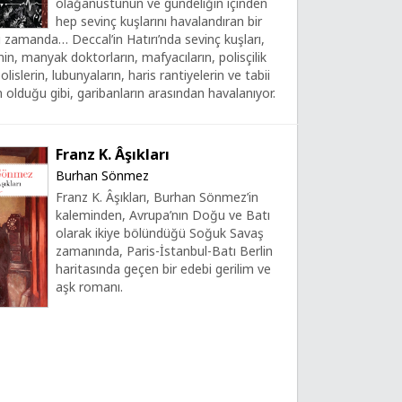
olağanüstünün ve gündeliğin içinden
hep sevinç kuşlarını havalandıran bir
ı zamanda… Deccal’in Hatırı’nda sevinç kuşları,
in, manyak doktorların, mafyacıların, polisçilik
islerin, lubunyaların, haris rantiyelerin ve tabii
olduğu gibi, garibanların arasından havalanıyor.
Franz K. Âşıkları
Burhan Sönmez
Franz K. Âşıkları, Burhan Sönmez’in
kaleminden, Avrupa’nın Doğu ve Batı
olarak ikiye bölündüğü Soğuk Savaş
zamanında, Paris-İstanbul-Batı Berlin
haritasında geçen bir edebi gerilim ve
aşk romanı.