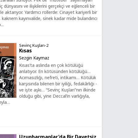
ç dünyasını ve ilişkilerini gerçekçi ve eğlenceli bir
 aktarıyor. Yardımcı rollerde: Cinayet kariyerli bir
ör, kaknem kayınvalide, sinek kadar mide bulandırıcı
...
Sevinç Kuşları-2
Kısas
Sezgin Kaymaz
Kısas’ta aslında en çok kötülüğü
anlatıyor. En kötüsünden kötülüğü…
Acımasızlığı, nefreti, intikamı… Kötülük
karşısında bilenen bir iyiliği, fedakârlığı -
ve işte aşkı… “Sevinç Kuşları”nın ilkinde
olduğu gibi, yine Deccal’in varlığıyla,
ıyla…
Uzunharmanlar'da Bir Davetsiz