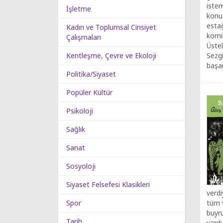
istem
İşletme
konuş
estağ
Kadın ve Toplumsal Cinsiyet
komik
Çalışmaları
Üstel
Kentleşme, Çevre ve Ekoloji
Sezgi
başar
Politika/Siyaset
Popüler Kültür
Psikoloji
Sağlık
Sanat
Sosyoloji
Siyaset Felsefesi Klasikleri
verdi
Spor
tüm 
buyru
Tarih
vardı