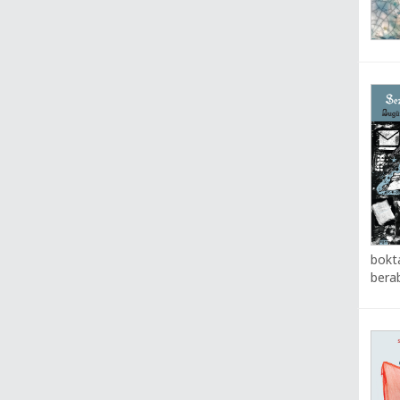
bokta
berab