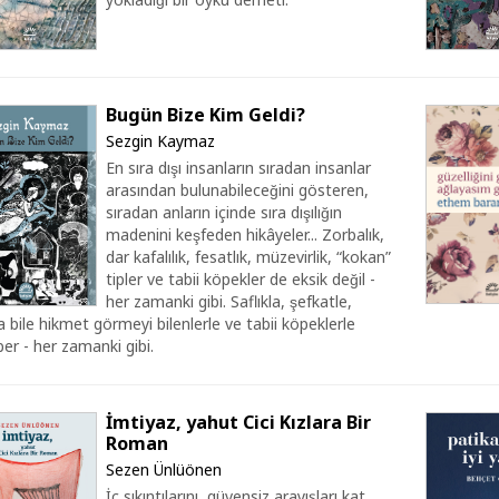
Bugün Bize Kim Geldi?
Sezgin Kaymaz
En sıra dışı insanların sıradan insanlar
arasından bulunabileceğini gösteren,
sıradan anların içinde sıra dışılığın
madenini keşfeden hikâyeler... Zorbalık,
dar kafalılık, fesatlık, müzevirlik, “kokan”
tipler ve tabii köpekler de eksik değil -
her zamanki gibi. Saflıkla, şefkatle,
 bile hikmet görmeyi bilenlerle ve tabii köpeklerle
er - her zamanki gibi.
İmtiyaz, yahut Cici Kızlara Bir
Roman
Sezen Ünlüönen
İç sıkıntılarını, güvensiz arayışları kat