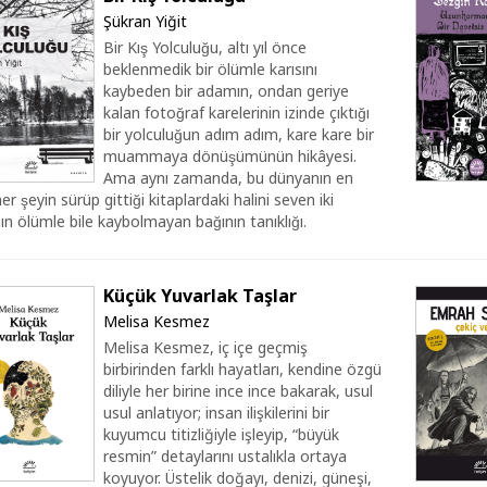
Şükran Yiğit
Bir Kış Yolculuğu, altı yıl önce
beklenmedik bir ölümle karısını
kaybeden bir adamın, ondan geriye
kalan fotoğraf karelerinin izinde çıktığı
bir yolculuğun adım adım, kare kare bir
muammaya dönüşümünün hikâyesi.
Ama aynı zamanda, bu dünyanın en
er şeyin sürüp gittiği kitaplardaki halini seven iki
ın ölümle bile kaybolmayan bağının tanıklığı.
Küçük Yuvarlak Taşlar
Melisa Kesmez
Melisa Kesmez, iç içe geçmiş
birbirinden farklı hayatları, kendine özgü
diliyle her birine ince ince bakarak, usul
usul anlatıyor; insan ilişkilerini bir
kuyumcu titizliğiyle işleyip, “büyük
resmin” detaylarını ustalıkla ortaya
koyuyor. Üstelik doğayı, denizi, güneşi,