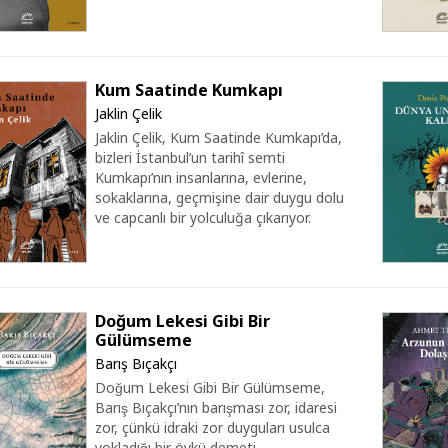
Kum Saatinde Kumkapı
Jaklin Çelik
Jaklin Çelik, Kum Saatinde Kumkapı’da,
bizleri İstanbul’un tarihî semti
Kumkapı’nın insanlarına, evlerine,
sokaklarına, geçmişine dair duygu dolu
ve capcanlı bir yolculuğa çıkarıyor.
Doğum Lekesi Gibi Bir
Gülümseme
Barış Bıçakçı
Doğum Lekesi Gibi Bir Gülümseme,
Barış Bıçakçı’nın barışması zor, idaresi
zor, çünkü idraki zor duyguları usulca
yokladığı bir öykü demeti.