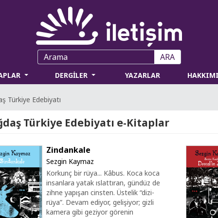
ARA
TAPLAR
DERGİLER
YAZARLAR
HAKKIM
ş Türkiye Edebiyatı
daş Türkiye Edebiyatı e-Kitaplar
Zindankale
Sezgin Kaymaz
Korkunç bir rüya... Kâbus. Koca koca
insanlara yatak ıslattıran, gündüz de
zihne yapışan cinsten. Üstelik “dizi-
rüya”. Devam ediyor, gelişiyor; gizli
kamera gibi geziyor görenin