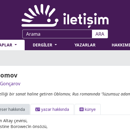
ARA
TAPLAR
DERGİLER
YAZARLAR
HAKKIM
lomov
 Gonçarov
lliği bir sanat haline getiren Oblomov, Rus romanında “lüzumsuz adam”
eser hakkında
yazar hakkında
künye
n Altay çevirisi,
istine Borowec’in önsözü,