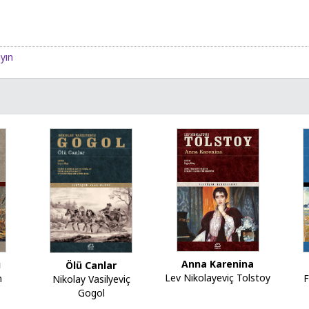
ayın
Anna Karenina
ı
Ölü Canlar
Lev Nikolayeviç Tolstoy
F
n
Nikolay Vasilyeviç
Gogol