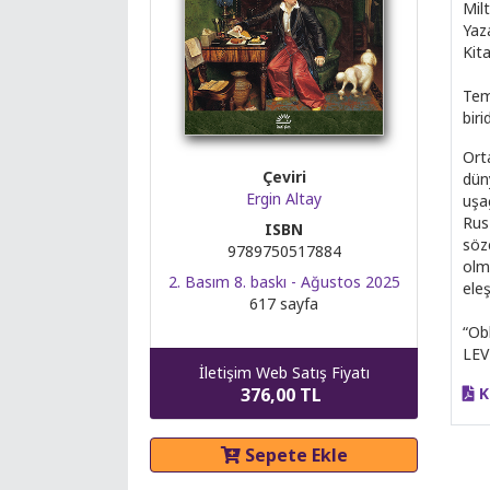
Mil
Yaz
Kita
Tem
birid
Ort
Çeviri
dün
Ergin Altay
uşağ
Rus
ISBN
söz
9789750517884
olm
2. Basım 8. baskı - Ağustos 2025
eleş
617 sayfa
“Ob
LE
İletişim Web Satış Fiyatı
376,00 TL
K
Sepete Ekle