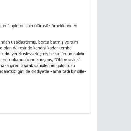
adam” tiplemesinin ölümsüz örneklerinden
afından uzaklaştırmış, borca batmış ve tüm
te olan dairesinde kendisi kadar tembel
 direyerek işlevsizleşmiş bir sınıfın timsalidir.
eri toplumun içine karışmış, “Oblomovluk”
aza giren toprak sahiplerinin güldürüsü
letsizliğini de ciddiyetle –ama tatlı bir dille–