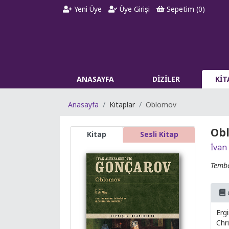
Yeni Üye
Üye Girişi
Sepetim (
0
)
ANASAYFA
DİZİLER
Kİ
Anasayfa
Kitaplar
Oblomov
Ob
Kitap
Sesli Kitap
İvan
Tembe
Ergi
Chr