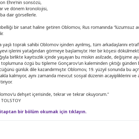
ton Ehre’nin sonsözü,
ar ve dönem kronolojisi,
ba dair görsellerle.
belliği bir sanat haline getiren Oblomov, Rus romanında “lüzumsuz 
ir.
a yaşlı toprak sahibi Oblomov işinden ayrılmış, tüm arkadaşlarını etr
yevi işlerini yatağından görmeye başlamıştır. Her bir köşesi dökülmek
ıyla birlikte kayıtsızlık içinde yaşayan bu miskin asilzade, değişime ayak
 toplumuna özgü bu tipleme Gonçarov’un kaleminden çıktığı günden b
cüğünü günlük dile kazandırmıştır. Oblomov, 19. yüzyıl sonunda bu açm
akla kalmıyor, aynı zamanda mevcut sosyal düzenin acayipliklerini ve ada
tiriyor.
lomov’u dehşet içerisinde, tekrar ve tekrar okuyorum.”
V TOLSTOY
itaptan bir bölüm okumak için tıklayın.