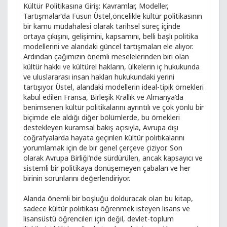
Kültür Politikasına Giriş: Kavramlar, Modeller,
Tartışmalar’da Füsun Üstel,öncelikle kültür politikasının
bir kamu müdahalesi olarak tarihsel süreç içinde
ortaya çıkışını, gelişimini, kapsamını, belli başlı politika
modellerini ve alandaki güncel tartışmaları ele alıyor.
Ardından çağımızın önemli meselelerinden biri olan
kültür hakkı ve kültürel hakların, ülkelerin iç hukukunda
ve uluslararası insan hakları hukukundaki yerini
tartışıyor. Üstel, alandaki modellerin ideal-tipik örnekleri
kabul edilen Fransa, Birleşik Krallık ve Almanya’da
benimsenen kültür politikalarını ayrıntılı ve çok yönlü bir
biçimde ele aldığı diğer bölümlerde, bu örnekleri
destekleyen kuramsal bakış açısıyla, Avrupa dışı
coğrafyalarda hayata geçirilen kültür politikalarını
yorumlamak için de bir genel çerçeve çiziyor. Son
olarak Avrupa Birliği’nde sürdürülen, ancak kapsayıcı ve
sistemli bir politikaya dönüşemeyen çabaları ve her
birinin sorunlarını değerlendiriyor.
Alanda önemli bir boşluğu dolduracak olan bu kitap,
sadece kültür politikası öğrenmek isteyen lisans ve
lisansüstü öğrencileri için değil, devlet-toplum